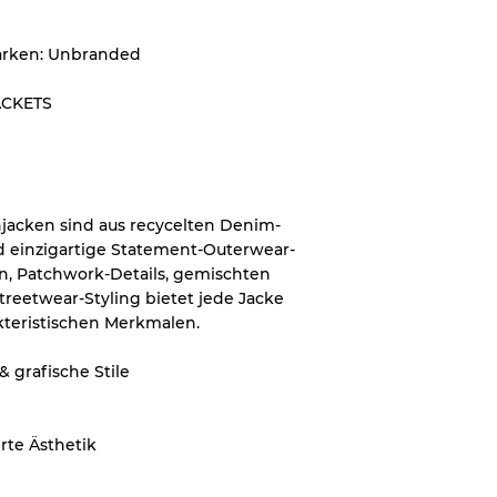
on bis zu
10%
aufgrund des
Marken: Unbranded
ACKETS
zung
jacken sind aus recycelten Denim-
d einzigartige Statement-Outerwear-
ken, Patchwork-Details, gemischten
eetwear-Styling bietet jede Jacke
kteristischen Merkmalen.
t Flecken
grafische Stile
rte Ästhetik
Ratios
70% A, 30% B