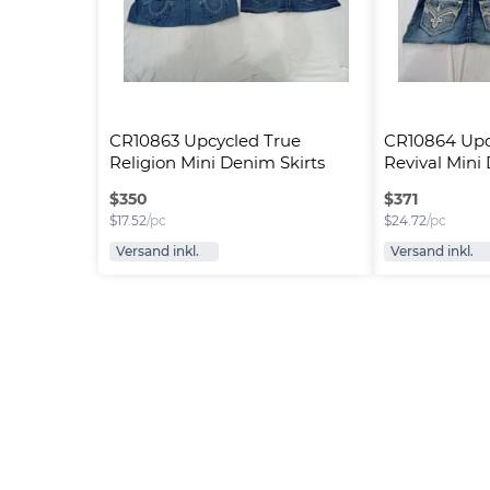
CR10863 Upcycled True 
CR10864 Upc
Religion Mini Denim Skirts
Revival Mini
$
350
$
371
$
17.52
/pc
$
24.72
/pc
Versand inkl.
Versand inkl.