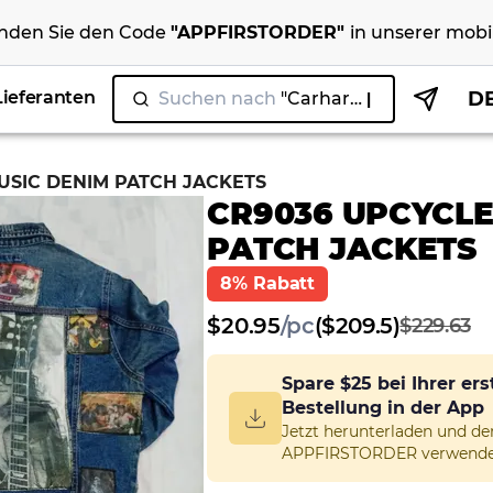
nden Sie den Code
"
APPFIRSTORDER
"
in unserer
mobi
Lieferanten
D
Suchen nach
|
USIC DENIM PATCH JACKETS
CR9036 UPCYCLE
PATCH JACKETS
8% Rabatt
$
20.95
/
pc
($209.5)
$229.63
Spare
$25
bei Ihrer er
Bestellung in der App
Jetzt herunterladen und d
APPFIRSTORDER verwende