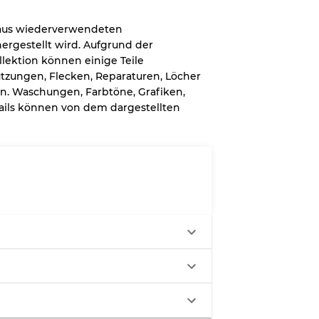
60% B, 40% C
30% A, 40% B, 30% C
s aus wiederverwendeten
ergestellt wird. Aufgrund der
lektion können einige Teile
tzungen, Flecken, Reparaturen, Löcher
n. Waschungen, Farbtöne, Grafiken,
ails können von dem dargestellten