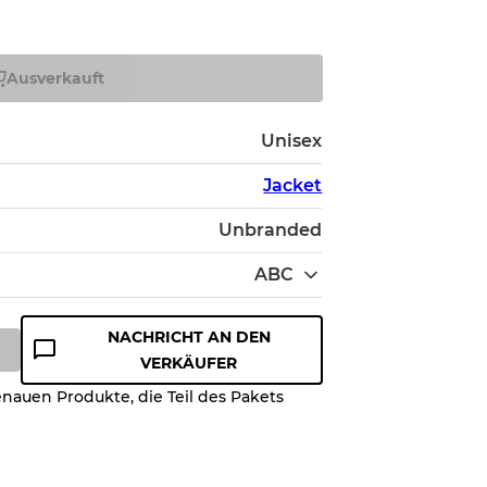
Ausverkauft
Unisex
Jacket
Unbranded
ABC
NACHRICHT AN DEN
VERKÄUFER
enauen Produkte, die Teil des Pakets
ualitätsstufe, damit Sie den
es Artikels vor dem Kauf