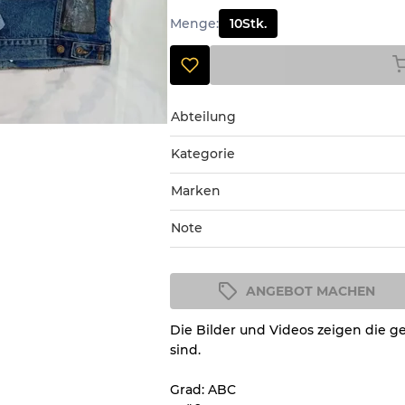
Menge
:
10
Stk.
Abteilung
Kategorie
Marken
Note
ANGEBOT MACHEN
Zustandsrichtlinie
Die Bilder und Videos zeigen die g
Alle Produkte enthalten eine Q
sind.
Zustand und das Aussehen jed
nachvollziehen können.
Grad: ABC