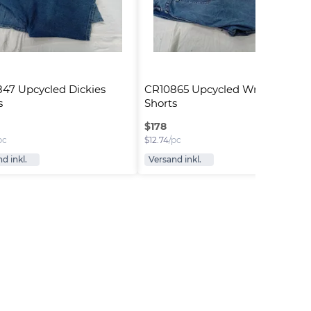
47 Upcycled Dickies 
CR10865 Upcycled Wrangler 
s
Shorts
$
178
pc
$
12.74
/pc
d inkl.
Versand inkl.