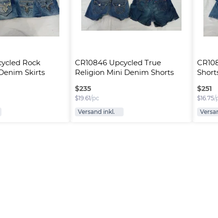
ycled Rock 
CR10846 Upcycled True 
CR108
 Denim Skirts
Religion Mini Denim Shorts
Short
$
235
$
251
$
19.61
/pc
$
16.75
/
Versand inkl.
Versan