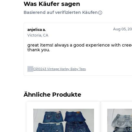
Was Käufer sagen
Basierend auf verifizierten Käufen
Aug 05, 2
anjelica a.
Victoria
,
CA
great items! always a good experience with cree
thank you.
CR10243 Vintage Harley Baby Tees
Ähnliche Produkte