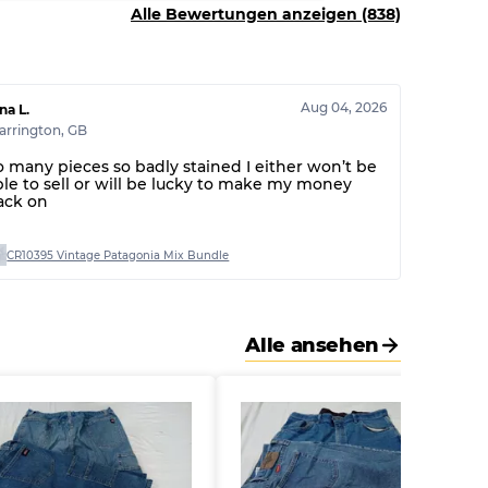
Alle Bewertungen anzeigen (838)
Aug 04, 2026
na L.
arrington
,
GB
o many pieces so badly stained I either won’t be
ble to sell or will be lucky to make my money
ack on
CR10395 Vintage Patagonia Mix Bundle
Alle ansehen