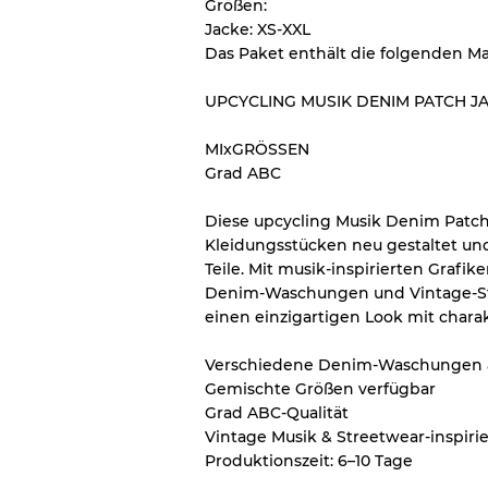
Größen:
Jacke: XS-XXL
Es gibt eine Fehlermarge v
Das Paket enthält die folgenden 
Großhandels
UPCYCLING MUSIK DENIM PATCH J
Unser 3-Stufen-System
MIxGRÖSSEN
Grad ABC
Fast neu, leichte Abnut
Note A
Diese upcycling Musik Denim Patch
Kleidungsstücken neu gestaltet un
Leicht gebraucht
Note B
Teile. Mit musik-inspirierten Grafi
Denim-Waschungen und Vintage-Str
einen einzigartigen Look mit chara
Sichtbare Abnutzung mi
Note C
Verschiedene Denim-Waschungen & 
Gemischte Größen verfügbar
Grad ABC-Qualität
Vintage Musik & Streetwear-inspirie
Aufteilung für gemischte 
Produktionszeit: 6–10 Tage
Note AB