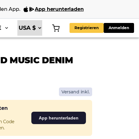
len App
.
App herunterladen
E
Registrieren
Anmelden
D MUSIC DENIM
Versand inkl.
sten
App herunterladen
en Code
n.