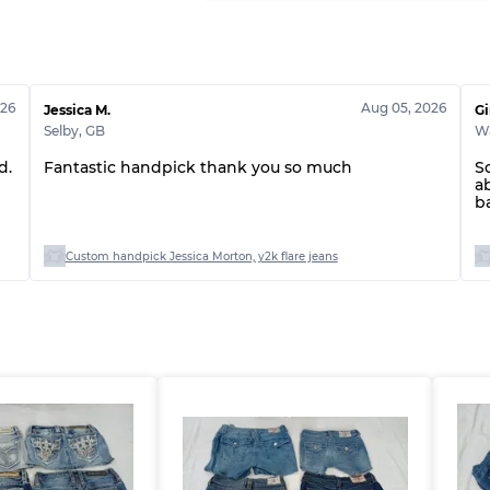
026
Aug 05, 2026
Jessica M.
Gi
Selby
,
GB
W
d.
Fantastic handpick thank you so much
S
a
b
Custom handpick Jessica Morton, y2k flare jeans