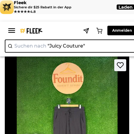
Fleek
Laden
Sichere dir $25 Rabatt in der App
★★★★★
4.8
Anmelden
Suchen nach
"Juicy Couture"
>
>
Home
Legging
Lululemon Trousers