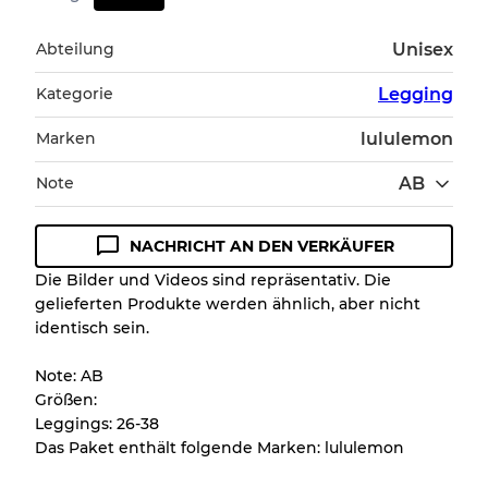
Abteilung
Unisex
Kategorie
Legging
Marken
lululemon
Note
AB
NACHRICHT AN DEN VERKÄUFER
Zustandsrichtlinie
Die Bilder und Videos sind repräsentativ. Die
gelieferten Produkte werden ähnlich, aber nicht
Alle Produkte enthalten eine Qualitätsstufe,
identisch sein.
damit Sie den Zustand und das Aussehen
jedes Artikels vor dem Kauf nachvollziehen
Note: AB
können.
Größen:
Leggings: 26-38
Es gibt eine Fehlermarge von bis zu
10%
Das Paket enthält folgende Marken: lululemon
aufgrund des Großhandels