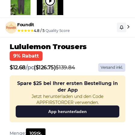
Foundit
★
★
★
★
★
4.8
/
5
Quality Score
Lululemon Trousers
9% Rabatt
$
12.68
/
pc
($126.75)
$139.84
Versand inkl.
Spare
$25
bei Ihrer ersten Bestellung in
der App
Jetzt herunterladen und den Code
APPFIRSTORDER verwenden.
App herunterladen
Menge
:
10
Stk.