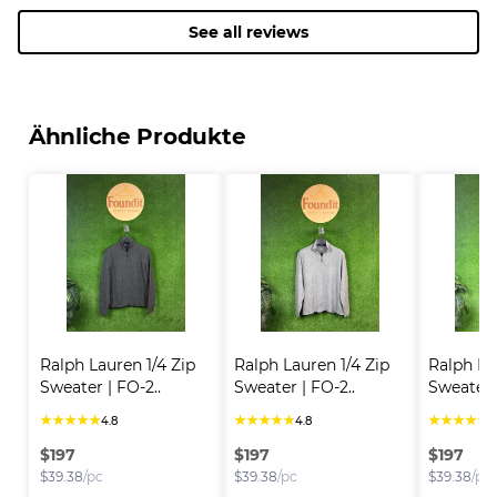
See all reviews
Ähnliche Produkte
Ralph Lauren 1/4 Zip 
Ralph Lauren 1/4 Zip 
Ralph Lau
Sweater | FO-2..
Sweater | FO-2..
Sweater |
★
★
★
★
★
★
★
★
★
★
★
★
★
★
★
4.8
4.8
4
$
197
$
197
$
197
$
39.38
/pc
$
39.38
/pc
$
39.38
/pc