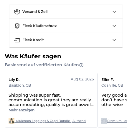
Versand & Zoll
Fleek Käuferschutz
Fleek Kredit
Was Käufer sagen
Basierend auf verifizierten Käufen
Aug 02, 2026
Lily R.
Ellie F.
Basildon
,
GB
Coalville
,
GB
Shipping was super fast,
Very good as 
communication is great they are really
don’t have si
accommodating, quality is great aswell
otherwise
I bought AB graded and only one item
Mehr anzeigen
had a stain on out of 20
Lululemon Leggings & Capri Bundle | Authentic Stock | Mixed Sizes (AB Grade)
Premium Levi’s