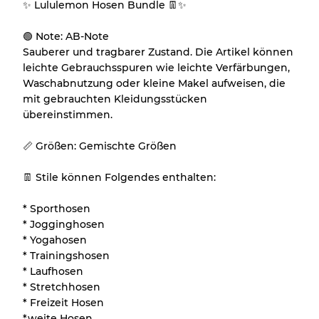
✨ Lululemon Hosen Bundle 👖✨
Unser 3-Stufen-System
🟢 Note: AB-Note
Sauberer und tragbarer Zustand. Die Artikel können
leichte Gebrauchsspuren wie leichte Verfärbungen,
Fast neu, leichte Abnutzung
Note A
Waschabnutzung oder kleine Makel aufweisen, die
mit gebrauchten Kleidungsstücken
Leicht gebraucht
Note B
übereinstimmen.
📏 Größen: Gemischte Größen
Sichtbare Abnutzung mit Flecken
Note C
👖 Stile können Folgendes enthalten:
* Sporthosen
* Jogginghosen
Aufteilung für gemischte Ratios
* Yogahosen
* Trainingshosen
Note AB
70% A, 30% B
* Laufhosen
Note BC
60% B, 40% C
* Stretchhosen
Note ABC
30% A, 40% B, 30% C
* Freizeit Hosen
*weite Hosen