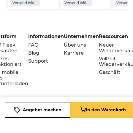
Versand inkl.
Versand inkl.
Versand i
attform
Informationen
Unternehmen
Ressourcen
f Fleek
FAQ
Über uns
Neuer
rkaufen
Wiederverkäu
Blog
Karriere
e es
Vollzeit-
Support
ktioniert
Wiederverkäu
e mobile
Geschäft
p
runterladen
Angebot machen
In den Warenkorb
Cookie-
Bedingungen
Datenschutz
Richtlinie