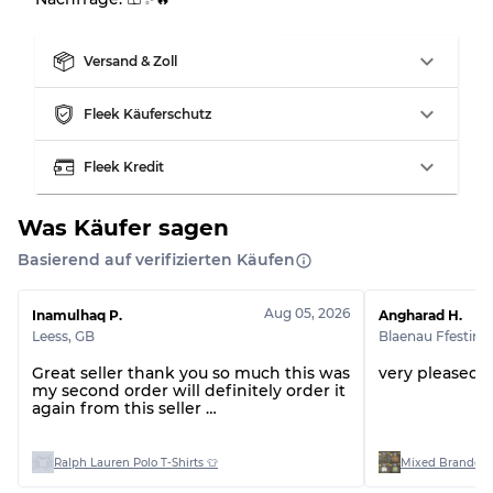
Versand & Zoll
Fleek Käuferschutz
Fleek Kredit
Was Käufer sagen
Basierend auf verifizierten Käufen
Aug 05, 2026
Inamulhaq P.
Angharad H.
Leess
,
GB
Blaenau Ffestini
Great seller thank you so much this was
very pleased 
my second order will definitely order it
again from this seller
Thank you 🤩
Ralph Lauren Polo T-Shirts 👕
Mixed Branded 