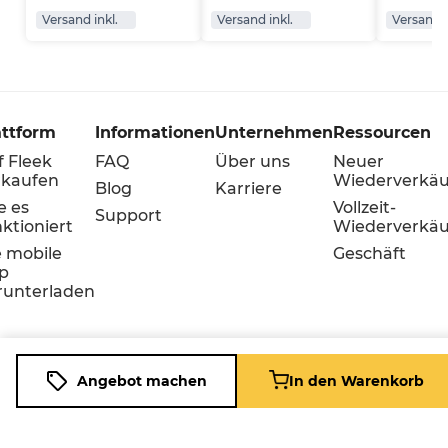
Versand inkl.
Versand inkl.
Versand i
attform
Informationen
Unternehmen
Ressourcen
f Fleek
FAQ
Über uns
Neuer
rkaufen
Wiederverkäu
Blog
Karriere
e es
Vollzeit-
Support
ktioniert
Wiederverkäu
e mobile
Geschäft
p
runterladen
Angebot machen
In den Warenkorb
Cookie-
Bedingungen
Datenschutz
Richtlinie