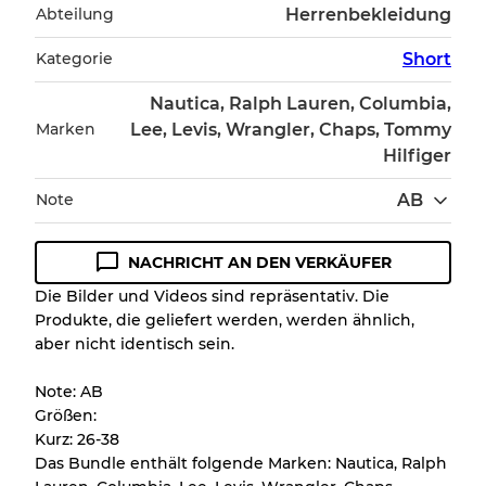
Abteilung
Herrenbekleidung
Kategorie
Short
Nautica, Ralph Lauren, Columbia,
Marken
Lee, Levis, Wrangler, Chaps, Tommy
Hilfiger
Note
AB
NACHRICHT AN DEN VERKÄUFER
Zustandsrichtlinie
Die Bilder und Videos sind repräsentativ. Die
Produkte, die geliefert werden, werden ähnlich,
Alle Produkte enthalten eine Qualitätsstufe,
aber nicht identisch sein.
damit Sie den Zustand und das Aussehen
jedes Artikels vor dem Kauf nachvollziehen
Note: AB
können.
Größen:
Kurz: 26-38
Es gibt eine Fehlermarge von bis zu
10%
Das Bundle enthält folgende Marken: Nautica, Ralph
aufgrund des Großhandels