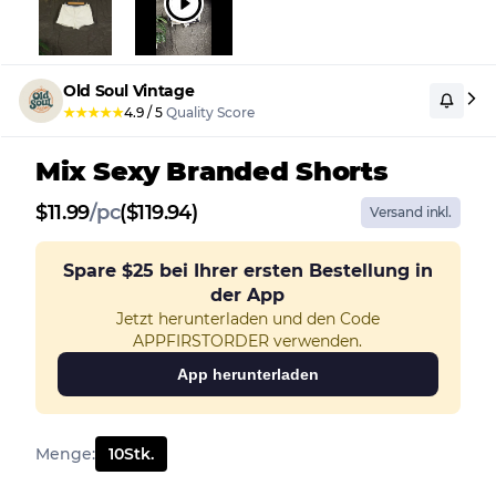
Old Soul Vintage
★
★
★
★
★
4.9
/
5
Quality Score
Mix Sexy Branded Shorts
$
11.99
/
pc
($119.94)
Versand inkl.
Spare
$25
bei Ihrer ersten Bestellung in
der App
Jetzt herunterladen und den Code
APPFIRSTORDER verwenden.
App herunterladen
Menge
:
10
Stk.