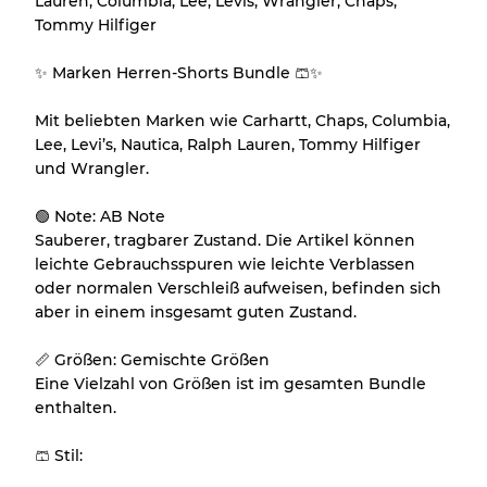
Lauren, Columbia, Lee, Levis, Wrangler, Chaps,
Tommy Hilfiger
Unser 3-Stufen-System
✨ Marken Herren-Shorts Bundle 🩳✨
Mit beliebten Marken wie Carhartt, Chaps, Columbia,
Fast neu, leichte Abnutzung
Note A
Lee, Levi’s, Nautica, Ralph Lauren, Tommy Hilfiger
und Wrangler.
Leicht gebraucht
Note B
🟢 Note: AB Note
Sauberer, tragbarer Zustand. Die Artikel können
Sichtbare Abnutzung mit Flecken
Note C
leichte Gebrauchsspuren wie leichte Verblassen
oder normalen Verschleiß aufweisen, befinden sich
aber in einem insgesamt guten Zustand.
📏 Größen: Gemischte Größen
Aufteilung für gemischte Ratios
Eine Vielzahl von Größen ist im gesamten Bundle
enthalten.
Note AB
70% A, 30% B
Note BC
60% B, 40% C
🩳 Stil:
Note ABC
30% A, 40% B, 30% C