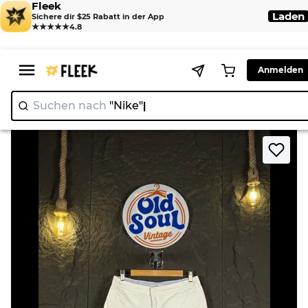
Fleek
Laden
Sichere dir $25 Rabatt in der App
★★★★★
4.8
Anmelden
Suchen nach
"Nike"
>
>
Home
Short
Mix Sexy Branded Shorts