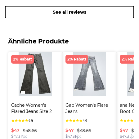
See all reviews
Ähnliche Produkte
2% Rabatt
2% Rabatt
2% Rabat
Cache Women's 
Gap Women's Flare 
ana New
Flared Jeans Size 2
Jeans
Boot Cut
★
★
★
★
★
★
★
★
★
★
★
★
★
★
★
4.9
4.9
4
$
47
$
47
$
47
$48.66
$48.66
$48
$
47.31
/pc
$
47.31
/pc
$
47.31
/pc