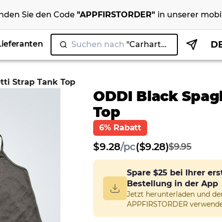
nden Sie den Code
"
APPFIRSTORDER
"
in unserer
mobi
Lieferanten
D
Suchen nach
"C
|
ti Strap Tank Top
ODDI Black Spagh
Top
6% Rabatt
$
9.28
/
pc
($9.28)
$9.95
Spare
$25
bei Ihrer er
Bestellung in der App
Jetzt herunterladen und d
APPFIRSTORDER verwende