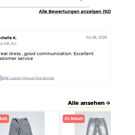
60% B, 40% C
Alle Bewertungen anzeigen (92)
30% A, 40% B, 30% C
Jul 28, 2026
chelle K.
x hill
,
AU
reat dress , good communication. Excellent
ustomer service
BAB Custom Manual Pick Bundle
Alle ansehen
batt
2% Rabatt