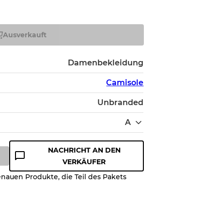
Ausverkauft
Damenbekleidung
Camisole
Unbranded
A
NACHRICHT AN DEN
VERKÄUFER
enauen Produkte, die Teil des Pakets
ualitätsstufe, damit Sie den
es Artikels vor dem Kauf