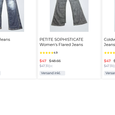
Jeans
PETITE SOPHISTICATE 
Coldw
Women's Flared Jeans
Jeans
★
★
★
★
★
★
★
★
4.9
$
47
$
47
$48.66
$
47.31
/pc
$
47.31
/
Versand inkl.
Versan