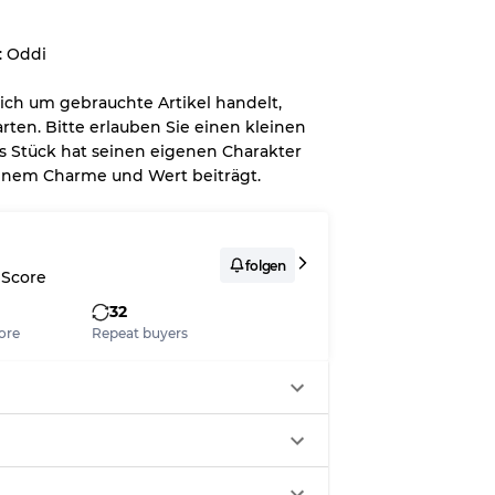
on bis zu
10%
aufgrund des
: Oddi
 sich um gebrauchte Artikel handelt,
rten. Bitte erlauben Sie einen kleinen
s Stück hat seinen eigenen Charakter
seinem Charme und Wert beiträgt.
zung
folgen
 Score
32
t Flecken
ore
Repeat buyers
Ratios
70% A, 30% B