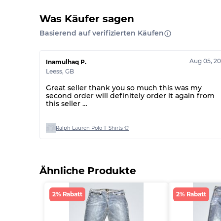
Was Käufer sagen
Basierend auf verifizierten Käufen
Aug 05, 2
Inamulhaq P.
Leess
,
GB
Great seller thank you so much this was my
second order will definitely order it again from
this seller
Thank you 🤩
Ralph Lauren Polo T-Shirts 👕
Ähnliche Produkte
2% Rabatt
2% Rabatt