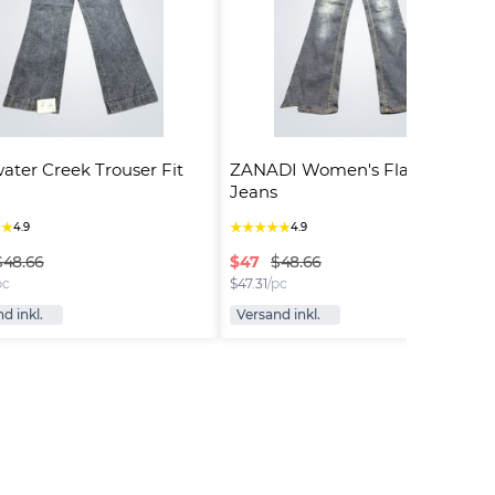
ater Creek Trouser Fit 
ZANADI Women's Flared 
Jeans
★
★
★
★
★
★
★
4.9
4.9
$
47
$48.66
$48.66
pc
$
47.31
/pc
d inkl.
Versand inkl.