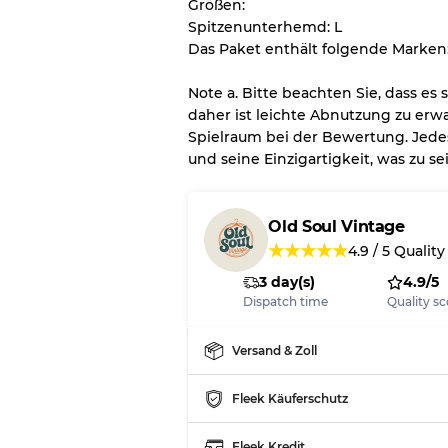
Größen:
Spitzenunterhemd: L
Es gibt eine Fehlermarge v
Das Paket enthält folgende Marken
Großhandels
Note a. Bitte beachten Sie, dass es
daher ist leichte Abnutzung zu erwa
Unser 3-Stufen-System
Spielraum bei der Bewertung. Jede
und seine Einzigartigkeit, was zu 
Fast neu, leichte Abnut
Note A
Old Soul Vintage
Leicht gebraucht
Note B
★
★
★
★
★
4.9
/
5
Quality
3 day(s)
4.9/5
Sichtbare Abnutzung mi
Note C
Dispatch time
Quality sc
Versand & Zoll
Fleek Käuferschutz
Aufteilung für gemischte 
Note AB
Fleek Kredit