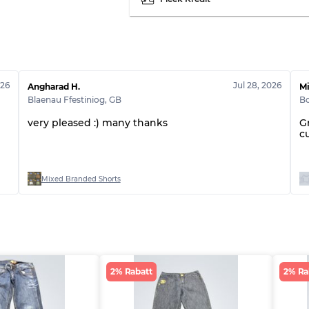
Note BC
Note ABC
026
Jul 28, 2026
Angharad H.
Mi
Blaenau Ffestiniog
,
GB
Bo
very pleased :) many thanks
G
c
Mixed Branded Shorts
2% Rabatt
2% Ra