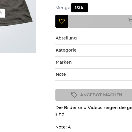
Menge
:
1
Stk.
Abteilung
Kategorie
Marken
Note
ANGEBOT MACHEN
Zustandsrichtlinie
Die Bilder und Videos zeigen die g
Alle Produkte enthalten eine Q
sind.
Zustand und das Aussehen jed
nachvollziehen können.
Note: A