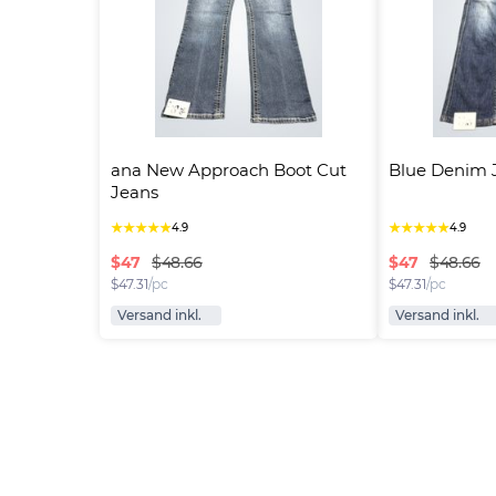
ana New Approach Boot Cut 
Blue Denim 
Jeans
★
★
★
★
★
★
★
★
★
★
4.9
4.9
$
47
$
47
$48.66
$48.66
$
47.31
/pc
$
47.31
/pc
Versand inkl.
Versand inkl.