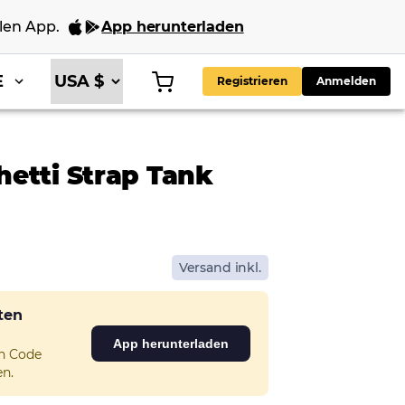
len App
.
App herunterladen
E
Registrieren
Anmelden
etti Strap Tank
Versand inkl.
sten
App herunterladen
en Code
n.