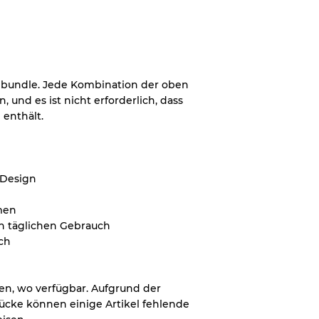
30% A, 40% B, 30% C
iebundle. Jede Kombination der oben
 und es ist nicht erforderlich, dass
 enthält.
-Design
men
en täglichen Gebrauch
uch
en, wo verfügbar. Aufgrund der
ücke können einige Artikel fehlende