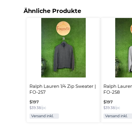
Ähnliche Produkte
Ralph Lauren 1/4 Zip Sweater | 
Ralph Lauren 
FO-257
FO-258
$
197
$
197
$
39.38
/pc
$
39.38
/pc
Versand inkl.
Versand inkl.