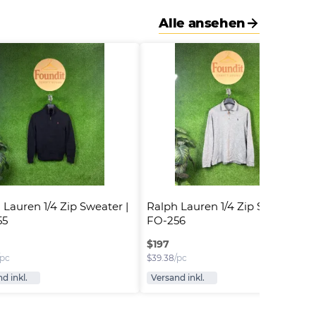
⭐⭐⭐⭐
Alle ansehen
 Lauren 1/4 Zip Sweater | 
Ralph Lauren 1/4 Zip Sweater | 
55
FO-256
$
197
/pc
$
39.38
/pc
d inkl.
Versand inkl.