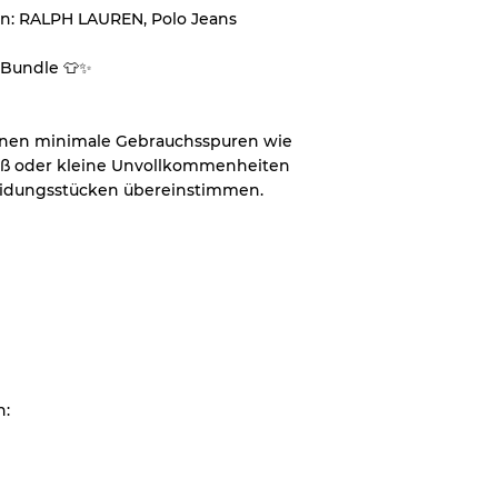
en: RALPH LAUREN, Polo Jeans
p Bundle 👕✨
önnen minimale Gebrauchsspuren wie
zung
eiß oder kleine Unvollkommenheiten
leidungsstücken übereinstimmen.
t Flecken
n:
Ratios
70% A, 30% B
60% B, 40% C