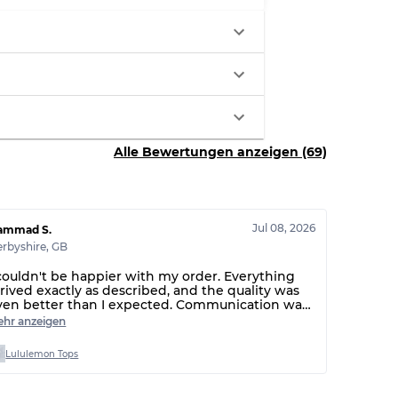
Alle Bewertungen anzeigen (69)
Jul 08, 2026
ammad S.
rbyshire
,
GB
 couldn't be happier with my order. Everything
rrived exactly as described, and the quality was
ven better than I expected. Communication was
xcellent from start to finish, and any questions I
hr anzeigen
ad were answered quickly. It's honestly
efreshing to deal with someone who's genuine,
Lululemon Tops
eliable, and easy to work with. The whole
xperience was smooth, and I'll definitely be
oming back for more. Highly recommended!