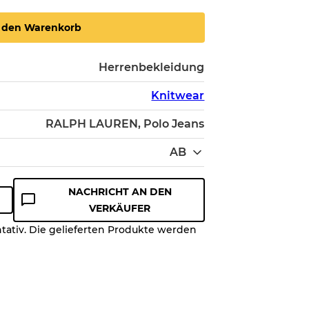
n den Warenkorb
Herrenbekleidung
Knitwear
RALPH LAUREN, Polo Jeans
AB
NACHRICHT AN DEN
VERKÄUFER
ntativ. Die gelieferten Produkte werden
ualitätsstufe, damit Sie den
es Artikels vor dem Kauf
on bis zu
10%
aufgrund des