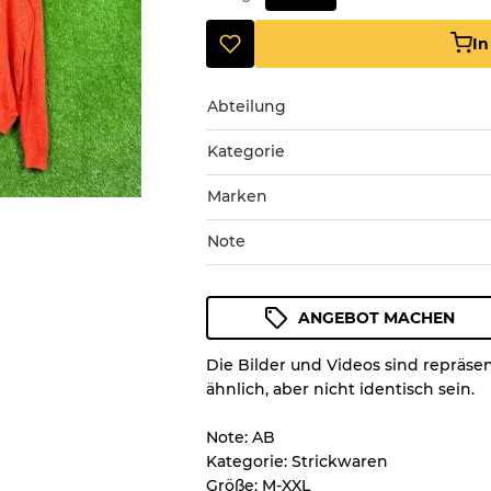
I
Abteilung
Kategorie
Marken
Note
ANGEBOT MACHEN
Zustandsrichtlinie
Die Bilder und Videos sind repräse
Alle Produkte enthalten eine Q
ähnlich, aber nicht identisch sein.
Zustand und das Aussehen jed
nachvollziehen können.
Note: AB
Kategorie: Strickwaren
Größe: M-XXL
Es gibt eine Fehlermarge v