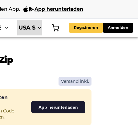
len App
.
App herunterladen
E
Registrieren
Anmelden
Zip
Versand inkl.
sten
App herunterladen
en Code
n.