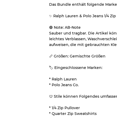
Das Bundle enthält folgende Mark
Großhandels
✨ Ralph Lauren & Polo Jeans 1/4 Zi
Unser 3-Stufen-System
🟢 Note: AB-Note
Sauber und tragbar. Die Artikel k
Fast neu, leichte Abnut
Note A
leichtes Verblassen, Waschverschl
aufweisen, die mit gebrauchten K
Leicht gebraucht
Note B
📏 Größen: Gemischte Größen
🏷 Eingeschlossene Marken:
Sichtbare Abnutzung mi
Note C
* Ralph Lauren
* Polo Jeans Co.
👕 Stile können Folgendes umfasse
Aufteilung für gemischte 
Note AB
* 1/4 Zip Pullover
Note BC
* Quarter Zip Sweatshirts