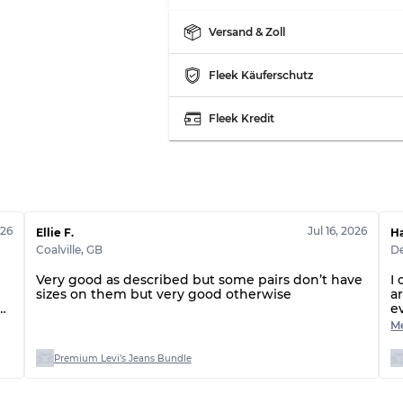
Versand & Zoll
Fleek Käuferschutz
Fleek Kredit
026
Jul 16, 2026
Ellie F.
H
Coalville
,
GB
De
Very good as described but some pairs don’t have
I
sizes on them but very good otherwise
a
d
e
e
Me
h
r
Premium Levi’s Jeans Bundle
r
e
c