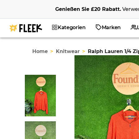
Genießen Sie
£20
Rabatt
.
Verwe
Kategorien
Marken
Home
>
Knitwear
>
Ralph Lauren 1/4 Zi