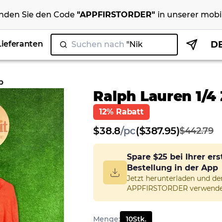
nden Sie den Code
"
APPFIRSTORDER
"
in unserer
mobi
Lieferanten
D
Suchen nach
"Nike"
|
p
Ralph Lauren 1/4 
12% Rabatt
$
38.8
/
pc
($387.95)
$442.79
Spare
$25
bei Ihrer er
Bestellung in der App
Jetzt herunterladen und d
APPFIRSTORDER verwende
Menge
:
10
Stk.