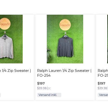
⭐
1/4 Zip Sweater | 
Ralph Lauren 1/4 Zip Sweater | 
Ralph
FO-254
FO-2
$
197
$
197
$
39.38
/pc
$
39.38
Versand inkl.
Versan