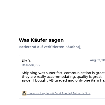
Was Käufer sagen
Basierend auf verifizierten Käufen
Aug 02, 2
Lily R.
Basildon
,
GB
Shipping was super fast, communication is great
they are really accommodating, quality is great
aswell I bought AB graded and only one item ha
a stain on out of 20
Lululemon Leggings & Capri Bundle | Authentic Stock | Mixed Sizes (AB Grade)