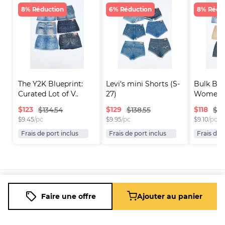
8% Réduction
6% Réduction
8% Rédu
The Y2K Blueprint: 
Levi's mini Shorts (S-
Bulk Bun
Curated Lot of V..
27)
Women's 
$
123
$
129
$
118
$134.54
$138.55
$12
$
9.45
/pc
$
9.95
/pc
$
9.10
/pc
Frais de port inclus
Frais de port inclus
Frais de 
Plateforme
Informations
Entreprise
Ressources
Faire une offre
Ajouter au panier
Vendre sur
FAQ
À propos
Nouveau
Fleek
de nous
Revendeur
Blog