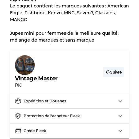
Il y a une marge d'erreur allant jusqu'à
10%
Le paquet contient les marques suivantes : American
en raison de la vente en gros
Eagle, Fishbone, Kenzo, MNG, Seven7, Glassons,
MANGO
Notre système à 3 niveaux
Jupes mini pour femmes de la meilleure qualité,
mélange de marques et sans marque
Presque neuf, usure légère
Qualité A
Peu utilisé
Qualité B
Suivre
Vintage Master
PK
Usure visible avec taches
Qualité C
Expédition et Douanes
Protection de l'acheteur Fleek
Répartition pour ratios mixtes
Crédit Fleek
Qualité AB
70% A, 30% B
Qualité BC
60% B, 40% C