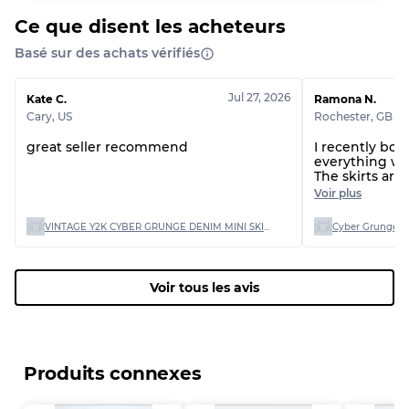
Qualité ABC
30% A, 40% B, 30% C
Ce que disent les acheteurs
Basé sur des achats vérifiés
Jul 27, 2026
Kate C.
Ramona N.
Cary
,
US
Rochester
,
GB
great seller recommend
I recently bou
everything wa
The skirts are
is great. I wil
Voir plus
shop again!Op
VINTAGE Y2K CYBER GRUNGE DENIM MINI SKIRTS (VM-17)
Voir tous les avis
Produits connexes