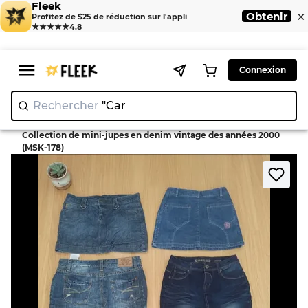
Fleek
×
Obtenir
Profitez de $25 de réduction sur l'appli
★★★★★
4.8
Connexion
Rechercher
|
>
>
Home
Skirt
Collection de mini-jupes en denim vintage des années 2000
(MSK-178)