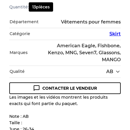
Quantité
:
13
pièces
Département
Vêtements pour femmes
Catégorie
Skirt
American Eagle, Fishbone,
Marques
Kenzo, MNG, Seven7, Glassons,
MANGO
Qualité
AB
CONTACTER LE VENDEUR
Guide des conditions
Les images et les vidéos montrent les produits
exacts qui font partie du paquet.
Tous les produits incluent un niveau de
qualité pour comprendre l'état et l'apparence
Note : AB
de chaque article avant l'achat.
Taille :
Jupe : 26-34