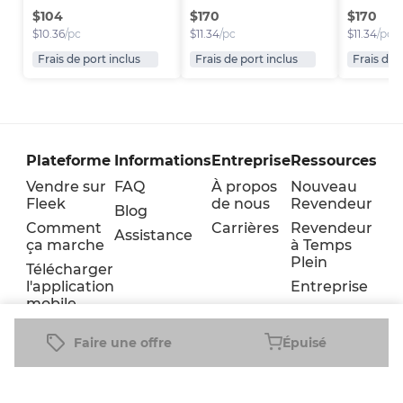
$
104
$
170
$
170
$
10.36
/pc
$
11.34
/pc
$
11.34
/pc
Frais de port inclus
Frais de port inclus
Frais de 
Plateforme
Informations
Entreprise
Ressources
Vendre sur
FAQ
À propos
Nouveau
Fleek
de nous
Revendeur
Blog
Comment
Carrières
Revendeur
Assistance
ça marche
à Temps
Plein
Télécharger
l'application
Entreprise
mobile
Faire une offre
Épuisé
Conditions
Cookie
Confidentialité
générales
policy