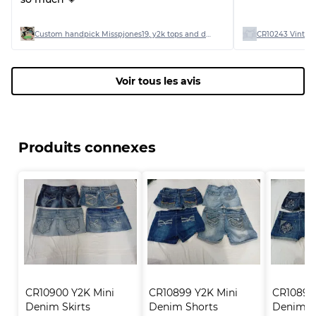
Custom handpick Misspjones19, y2k tops and dresses
CR10243 Vintage
Voir tous les avis
Produits connexes
CR10900 Y2K Mini 
CR10899 Y2K Mini 
CR10898 
Denim Skirts
Denim Shorts
Denim S