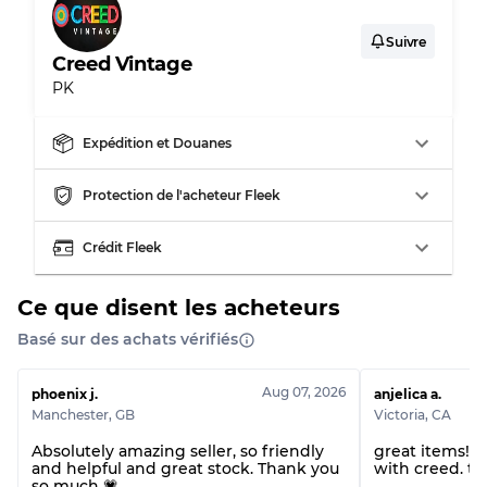
Usure visible avec taches
Qualité C
Suivre
Creed Vintage
PK
Expédition et Douanes
Répartition pour ratios mixtes
Protection de l'acheteur Fleek
Qualité AB
70% A, 30% B
Qualité BC
60% B, 40% C
Crédit Fleek
Qualité ABC
30% A, 40% B, 30% C
Ce que disent les acheteurs
Basé sur des achats vérifiés
Aug 07, 2026
phoenix j.
anjelica a.
Manchester
,
GB
Victoria
,
CA
Absolutely amazing seller, so friendly
great items! 
and helpful and great stock. Thank you
with creed. th
so much 💗