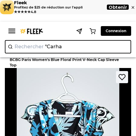
Fleek
×
Obtenir
Profitez de $25 de réduction sur l'appli
★★★★★
4.8
Connexion
Rechercher
"
>
>
Home
Blouse
BCBG Paris Women's Blue Floral Print V-Neck Cap Sleeve
Top