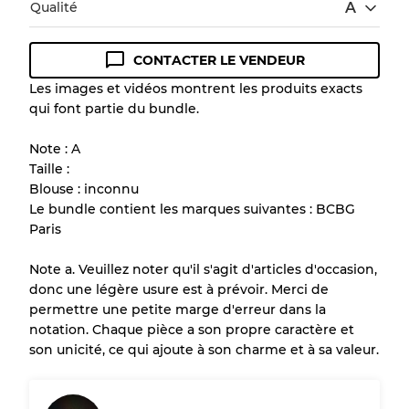
Qualité
A
CONTACTER LE VENDEUR
Guide des conditions
Les images et vidéos montrent les produits exacts
qui font partie du bundle.
Tous les produits incluent un niveau de
qualité pour comprendre l'état et l'apparence
Note : A
de chaque article avant l'achat.
Taille :
Blouse : inconnu
Il y a une marge d'erreur allant jusqu'à
10%
Le bundle contient les marques suivantes : BCBG
en raison de la vente en gros
Paris
Note a. Veuillez noter qu'il s'agit d'articles d'occasion,
Notre système à 3 niveaux
donc une légère usure est à prévoir. Merci de
permettre une petite marge d'erreur dans la
notation. Chaque pièce a son propre caractère et
Presque neuf, usure légère
Qualité A
son unicité, ce qui ajoute à son charme et à sa valeur.
Peu utilisé
Qualité B