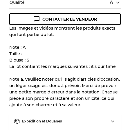
Qualité
A
CONTACTER LE VENDEUR
Guide des conditions
Les images et vidéos montrent les produits exacts
qui font partie du lot.
Tous les produits incluent un niveau de
qualité pour comprendre l'état et l'apparence
Note : A
de chaque article avant l'achat.
Taille :
Blouse : S
Il y a une marge d'erreur allant jusqu'à
10%
Le lot contient les marques suivantes : it's our time
en raison de la vente en gros
Note a. Veuillez noter qu'il s'agit d'articles d'occasion,
un léger usage est donc à prévoir. Merci de prévoir
Notre système à 3 niveaux
une petite marge d'erreur dans la notation. Chaque
pièce a son propre caractère et son unicité, ce qui
ajoute à son charme et à sa valeur.
Presque neuf, usure légère
Qualité A
Expédition et Douanes
Peu utilisé
Qualité B