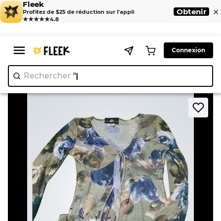
Fleek
×
Obtenir
Profitez de $25 de réduction sur l'appli
★★★★★
4.8
Connexion
Rechercher
"N
|
>
>
Home
Blouse
It's Our Time Floral Print Tie Front Top