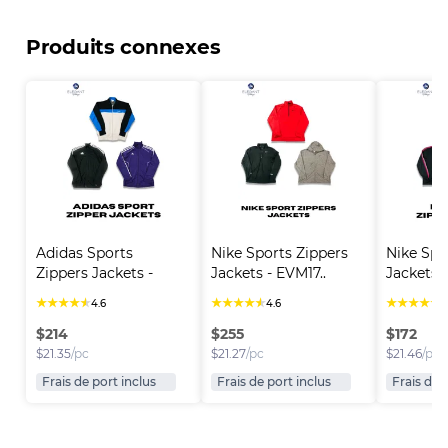
Produits connexes
Adidas Sports 
Nike Sports Zippers 
Nike Spo
Zippers Jackets - 
Jackets - EVM17..
Jackets -
EVM..
★
★
★
★
★
★
★
★
★
★
★
★
★
★
★
4.6
4.6
4
$
214
$
255
$
172
$
21.35
/pc
$
21.27
/pc
$
21.46
/pc
Frais de port inclus
Frais de port inclus
Frais de 