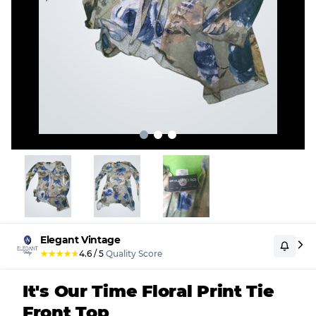
Elegant Vintage
★
★
★
★
★
4.6
/
5
Quality Score
It's Our Time Floral Print Tie
Front Top