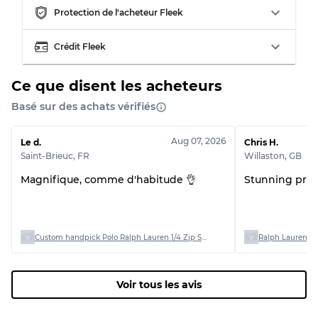
Protection de l'acheteur Fleek
Usure visible avec taches
Qualité C
Crédit Fleek
Ce que disent les acheteurs
Basé sur des achats vérifiés
Répartition pour ratios mixtes
Qualité AB
70% A, 30% B
Aug 07, 2026
Le d.
Chris H.
Qualité BC
60% B, 40% C
Saint-Brieuc
,
FR
Willaston
,
GB
Qualité ABC
30% A, 40% B, 30% C
Magnifique, comme d'habitude 👌
Stunning produ
Custom handpick Polo Ralph Lauren 1/4 Zip Sweaters
Ralph Lauren Po
Voir tous les avis