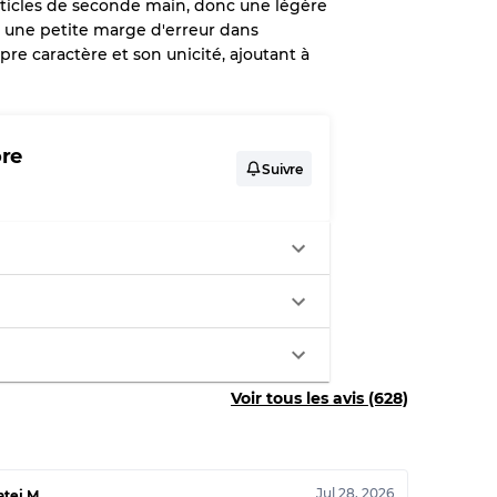
d'articles de seconde main, donc une légère
ir une petite marge d'erreur dans
pre caractère et son unicité, ajoutant à
x
légère
ore
Suivre
aches
ixtes
Voir tous les avis (628)
70% A, 30% B
60% B, 40% C
30% A, 40% B, 30% C
Jul 28, 2026
tej M.