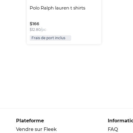
Polo Ralph lauren t shirts
$
166
$
12.80
/pc
Frais de port inclus
Plateforme
Informati
Vendre sur Fleek
FAQ