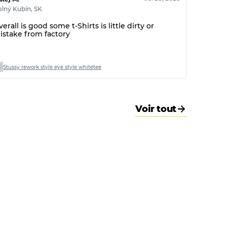
lný Kubín
,
SK
erall is good some t-Shirts is little dirty or
istake from factory
Stussy rework style eye style whitetee
Voir tout