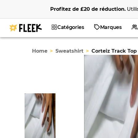
Profitez de
£20
de réduction
.
Util
Catégories
Marques
Home
>
Sweatshirt
>
Corteiz Track Top