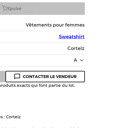
Épuisé
Vêtements pour femmes
Sweatshirt
Corteiz
A
CONTACTER LE VENDEUR
oduits exacts qui font partie du lot.
 niveau de qualité pour comprendre
 article avant l'achat.
s : Corteiz
lant jusqu'à
10%
en raison de la