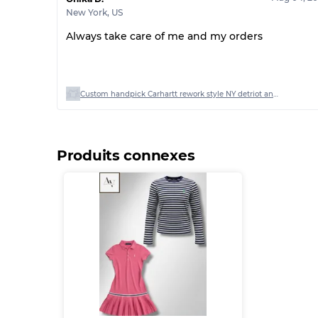
New York
,
US
Always take care of me and my orders
Custom handpick Carhartt rework style NY detriot and hooded jacket
Produits connexes