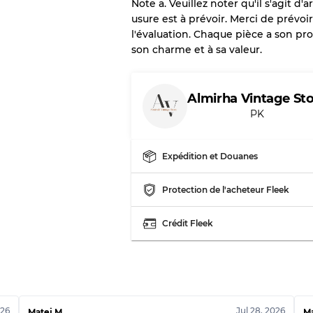
Note a. Veuillez noter qu'il s'agit 
usure est à prévoir. Merci de prévo
l'évaluation. Chaque pièce a son pro
Notre système à 3 niveau
son charme et à sa valeur.
Presque neuf, usure 
Qualité A
Almirha Vintage St
PK
Peu utilisé
Qualité B
Expédition et Douanes
Usure visible avec t
Qualité C
Protection de l'acheteur Fleek
Crédit Fleek
Répartition pour ratios m
Qualité AB
Qualité BC
Qualité ABC
026
Jul 28, 2026
Matej M.
Ma