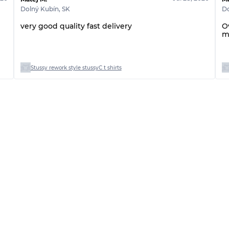
Dolný Kubín
,
SK
Do
very good quality fast delivery
Ov
m
Stussy rework style stussyC t shirts