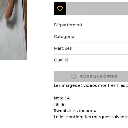
Département
Catégorie
Marques
Qualité
FAIRE UNE OFFRE
Les images et vidéos montrent les pr
Guide des conditions
Tous les produits incluent un
Note : A
l'état et l'apparence de chaque
Taille :
Sweatshirt : inconnu
Le lot contient les marques suivante
Il y a une marge d'erreur al
vente en gros