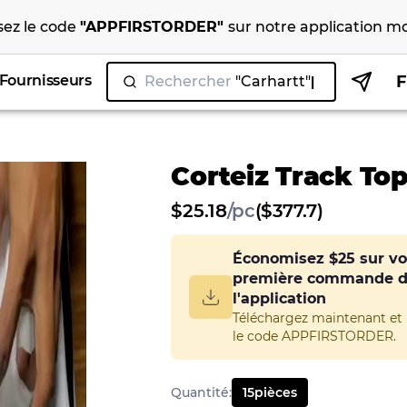
isez le code
"
APPFIRSTORDER
"
sur notre
application mo
Fournisseurs
Rechercher
"Ca
Corteiz Track To
$
25.18
/
pc
($377.7)
Économisez
$25
sur vo
première commande 
l'application
Téléchargez maintenant et u
le code APPFIRSTORDER.
Quantité
:
15
pièces