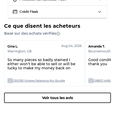
Crédit Fleek
Ce que disent les acheteurs
Basé sur des achats vérifiés
Aug 04, 2026
Gina L.
Amanda T.
Warrington
,
GB
Bournemouth
,
G
So many pieces so badly stained I
Good conditio
either won’t be able to sell or will be
thank you
lucky to make my money back on
CR10395 Vintage Patagonia Mix Bundle
CR8933 HARLEY
Voir tous les avis