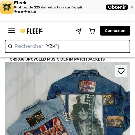
Fleek
×
Obtenir
Profitez de $25 de réduction sur l'appli
★★★★★
4.8
Connexion
Rechercher
|
>
>
Home
Jacket
CR9036 UPCYCLED MUSIC DENIM PATCH JACKETS