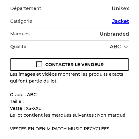
Département
Unisex
Catégorie
Jacket
Marques
Unbranded
Qualité
ABC
CONTACTER LE VENDEUR
Guide des conditions
Les images et vidéos montrent les produits exacts
qui font partie du lot.
Tous les produits incluent un niveau de
qualité pour comprendre l'état et l'apparence
Grade : ABC
de chaque article avant l'achat.
Taille :
Veste : XS-XXL
Il y a une marge d'erreur allant jusqu'à
10%
Le lot contient les marques suivantes : Non marqué
en raison de la vente en gros
VESTES EN DENIM PATCH MUSIC RECYCLÉES