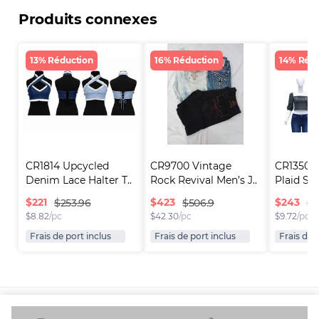
Produits connexes
13% Réduction
16% Réduction
14% Rédu
CR1814 Upcycled 
CR9700 Vintage 
CR1350 U
Denim Lace Halter T..
Rock Revival Men’s J..
Plaid Sq
$
221
$
423
$
243
$253.96
$506.9
$2
$
8.82
/pc
$
42.30
/pc
$
9.72
/pc
Frais de port inclus
Frais de port inclus
Frais de 
Plateforme
Informations
Entreprise
Ressources