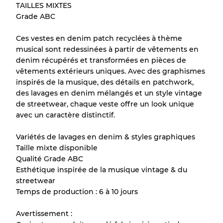
Notre système à 3 niveaux
TAILLES MIXTES
Grade ABC
Presque neuf, usure légère
Qualité A
Ces vestes en denim patch recyclées à thème
musical sont redessinées à partir de vêtements en
Peu utilisé
Qualité B
denim récupérés et transformées en pièces de
vêtements extérieurs uniques. Avec des graphismes
inspirés de la musique, des détails en patchwork,
Usure visible avec taches
Qualité C
des lavages en denim mélangés et un style vintage
de streetwear, chaque veste offre un look unique
avec un caractère distinctif.
Variétés de lavages en denim & styles graphiques
Répartition pour ratios mixtes
Taille mixte disponible
Qualité Grade ABC
Qualité AB
70% A, 30% B
Esthétique inspirée de la musique vintage & du
Qualité BC
60% B, 40% C
streetwear
Qualité ABC
30% A, 40% B, 30% C
Temps de production : 6 à 10 jours
Avertissement :