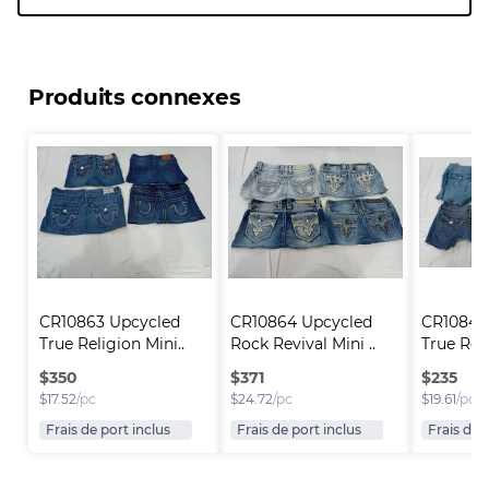
Produits connexes
CR10863 Upcycled 
CR10864 Upcycled 
CR10846
True Religion Mini..
Rock Revival Mini ..
True Reli
$
350
$
371
$
235
$
17.52
/pc
$
24.72
/pc
$
19.61
/pc
Frais de port inclus
Frais de port inclus
Frais de 