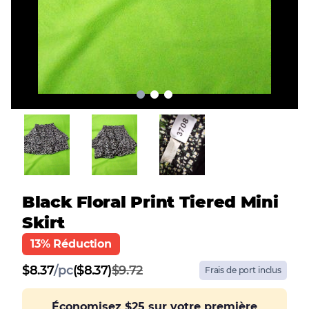
Black Floral Print Tiered Mini
Skirt
13% Réduction
$
8.37
/
pc
($8.37)
$9.72
Frais de port inclus
Économisez
$25
sur votre première