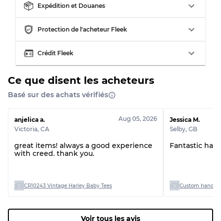
Expédition et Douanes
Répartition pour ratios mixtes
Protection de l'acheteur Fleek
Qualité AB
70% A, 30% B
Qualité BC
60% B, 40% C
Crédit Fleek
Qualité ABC
30% A, 40% B, 30% C
Ce que disent les acheteurs
Basé sur des achats vérifiés
Aug 05, 2026
anjelica a.
Jessica M.
Victoria
,
CA
Selby
,
GB
great items! always a good experience
Fantastic han
with creed. thank you.
CR10243 Vintage Harley Baby Tees
Custom handpick
Voir tous les avis