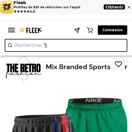
Fleek
×
Obtenir
Profitez de $25 de réduction sur l'appli
★★★★★
4.8
Connexion
Rechercher
"Nike"
|
>
>
Home
Short
Mix Branded Sports Shorts-0100