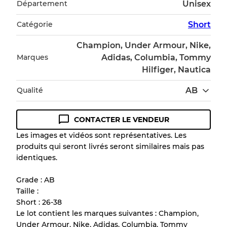
Département
Unisex
Catégorie
Short
Champion, Under Armour, Nike,
Marques
Adidas, Columbia, Tommy
Hilfiger, Nautica
Qualité
AB
CONTACTER LE VENDEUR
Guide des conditions
Les images et vidéos sont représentatives. Les
produits qui seront livrés seront similaires mais pas
Tous les produits incluent un niveau de
identiques.
qualité pour comprendre l'état et l'apparence
de chaque article avant l'achat.
Grade : AB
Taille :
Il y a une marge d'erreur allant jusqu'à
10%
Short : 26-38
en raison de la vente en gros
Le lot contient les marques suivantes : Champion,
Under Armour, Nike, Adidas, Columbia, Tommy