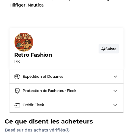
Hilfiger, Nautica
Notre système à 3 niveaux
Presque neuf, usure légère
Qualité A
Peu utilisé
Qualité B
Suivre
Retro Fashion
PK
Usure visible avec taches
Qualité C
Expédition et Douanes
Protection de l'acheteur Fleek
Répartition pour ratios mixtes
Crédit Fleek
Qualité AB
70% A, 30% B
Qualité BC
60% B, 40% C
Qualité ABC
30% A, 40% B, 30% C
Ce que disent les acheteurs
Basé sur des achats vérifiés