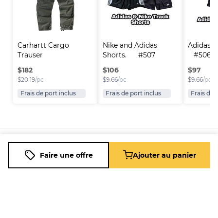
Carhartt Cargo 
Nike and Adidas 
Adidas Tr
Trauser
Shorts.      #507
   #506
$
182
$
106
$
97
$
20.19
/pc
$
9.66
/pc
$
9.66
/pc
Frais de port inclus
Frais de port inclus
Frais de 
Plateforme
Informations
Entreprise
Ressources
Faire une offre
Ajouter au panier
Vendre sur
FAQ
À propos
Nouveau
Fleek
de nous
Revendeur
Blog
Comment
Carrières
Revendeur
Assistance
ça marche
à Temps
Plein
Télécharger
l'application
Entreprise