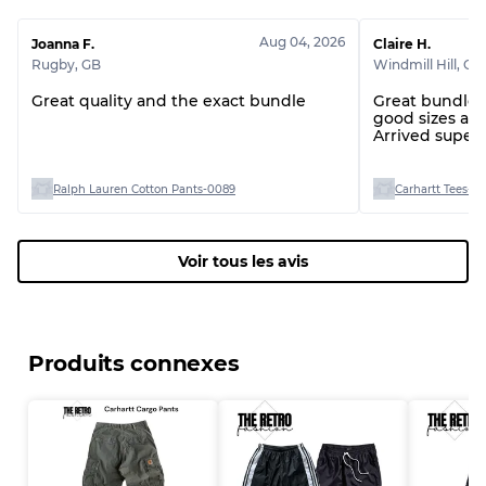
Aug 04, 2026
Joanna F.
Claire H.
Rugby
,
GB
Windmill Hill
,
GB
Great quality and the exact bundle
Great bundle o
good sizes and
Arrived super 
Ralph Lauren Cotton Pants-0089
Carhartt Tees-0
Voir tous les avis
Produits connexes