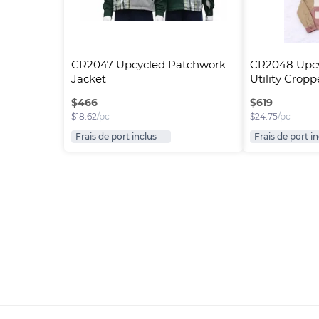
CR2047 Upcycled Patchwork 
CR2048 Upcy
Jacket
Utility Crop
$
466
$
619
$
18.62
/pc
$
24.75
/pc
Frais de port inclus
Frais de port i