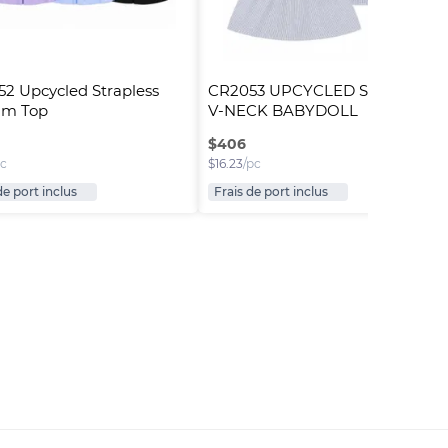
2 Upcycled Strapless 
CR2053 UPCYCLED SHIRRED 
um Top
V-NECK BABYDOLL 
CAMISOLE T..
$
406
pc
$
16.23
/pc
de port inclus
Frais de port inclus