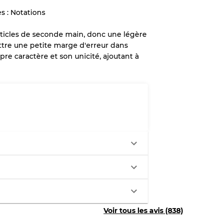
s : Notations
lant jusqu'à
10%
en raison de la
d'articles de seconde main, donc une légère
ttre une petite marge d'erreur dans
pre caractère et son unicité, ajoutant à
x
légère
aches
ixtes
Voir tous les avis (838)
70% A, 30% B