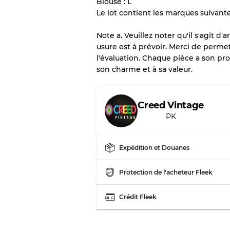
Blouse : L
Le lot contient les marques suivante
Il y a une marge d'erreur al
vente en gros
Note a. Veuillez noter qu'il s'agit 
usure est à prévoir. Merci de perme
l'évaluation. Chaque pièce a son pro
Notre système à 3 niveau
son charme et à sa valeur.
Presque neuf, usure 
Qualité A
Creed Vintage
PK
Peu utilisé
Qualité B
Expédition et Douanes
Usure visible avec t
Qualité C
Protection de l'acheteur Fleek
Crédit Fleek
Répartition pour ratios m
Qualité AB