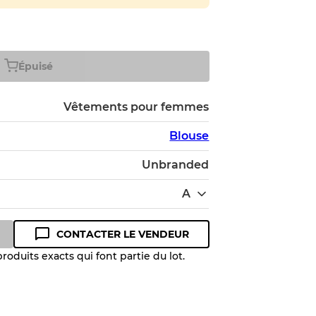
Épuisé
Vêtements pour femmes
Blouse
Unbranded
A
CONTACTER LE VENDEUR
oduits exacts qui font partie du lot.
 niveau de qualité pour comprendre
 article avant l'achat.