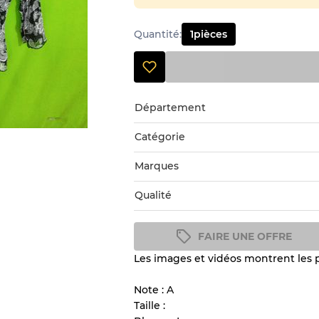
Quantité
:
1
pièces
Département
Catégorie
Marques
Qualité
FAIRE UNE OFFRE
Les images et vidéos montrent les pr
Guide des conditions
Tous les produits incluent un
Note : A
l'état et l'apparence de chaque
Taille :