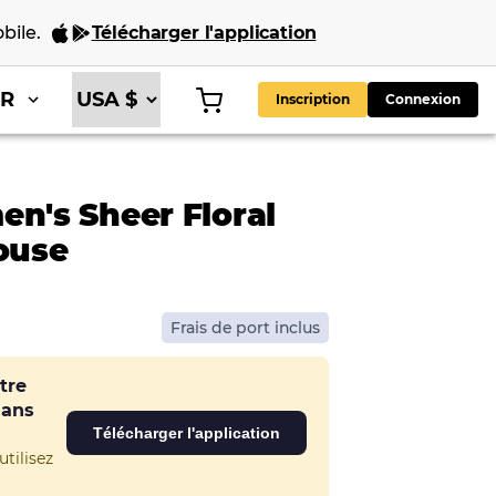
bile
.
Télécharger l'application
FR
Inscription
Connexion
's Sheer Floral
louse
Frais de port inclus
tre
dans
Télécharger l'application
tilisez