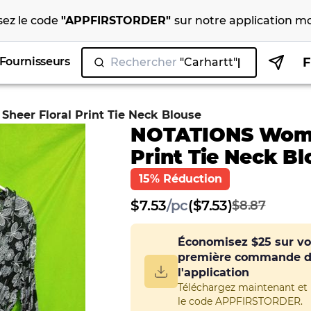
isez le code
"
APPFIRSTORDER
"
sur notre
application mo
Fournisseurs
Rechercher
eer Floral Print Tie Neck Blouse
NOTATIONS Women
Print Tie Neck B
15% Réduction
$
7.53
/
pc
($7.53)
$8.87
Économisez
$25
sur vo
première commande 
l'application
Téléchargez maintenant et u
le code APPFIRSTORDER.