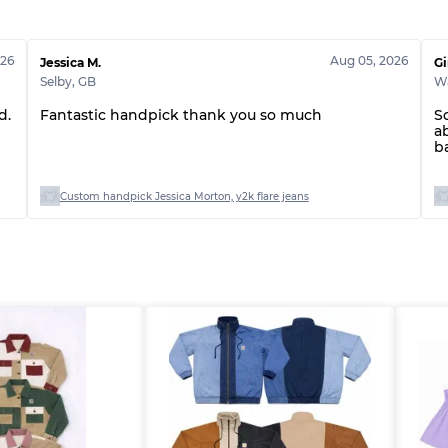
Qualité BC
Qualité ABC
026
Aug 05, 2026
Jessica M.
Gi
Selby
,
GB
W
d.
Fantastic handpick thank you so much
S
a
b
Custom handpick Jessica Morton, y2k flare jeans