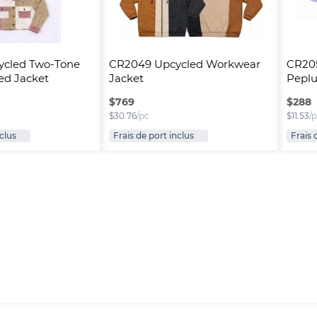
cled Two-Tone 
CR2049 Upcycled Workwear 
CR205
ped Jacket
Jacket
Pepl
$
769
$
288
$
30.76
/pc
$
11.53
/
nclus
Frais de port inclus
Frais 