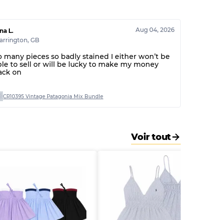
60% B, 40% C
30% A, 40% B, 30% C
Aug 04, 2026
na L.
arrington
,
GB
o many pieces so badly stained I either won’t be
ble to sell or will be lucky to make my money
ack on
CR10395 Vintage Patagonia Mix Bundle
Voir tout