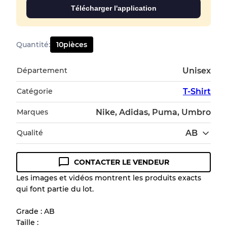
Télécharger l'application
Quantité
:
10
pièces
Département
Unisex
Catégorie
T-Shirt
Marques
Nike, Adidas, Puma, Umbro
Qualité
AB
CONTACTER LE VENDEUR
Guide des conditions
Les images et vidéos montrent les produits exacts
qui font partie du lot.
Tous les produits incluent un niveau de
qualité pour comprendre l'état et l'apparence
Grade : AB
de chaque article avant l'achat.
Taille :