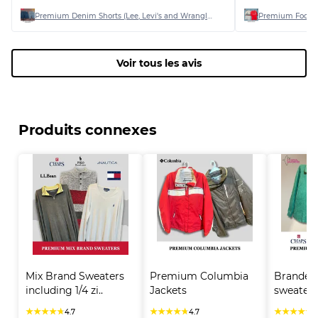
Premium Denim Shorts (Lee, Levi's and Wrangler)
Voir tous les avis
Produits connexes
Mix Brand Sweaters 
Premium Columbia 
Branded 1
including 1/4 zi..
Jackets
sweaters 
★
★
★
★
★
★
★
★
★
★
★
★
★
★
★
4.7
4.7
4