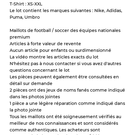
T-Shirt : XS-XXL
Il y a une marge d'erreur allant jusqu'à
10%
Le lot contient les marques suivantes : Nike, Adidas,
en raison de la vente en gros
Puma, Umbro
Maillots de football / soccer des équipes nationales
Notre système à 3 niveaux
premium
Articles à forte valeur de revente
Aucun article pour enfants ou surdimensionné
Presque neuf, usure légère
Qualité A
La vidéo montre les articles exacts du lot
N'hésitez pas à nous contacter si vous avez d'autres
Peu utilisé
Qualité B
questions concernant le lot
Les pièces peuvent également être consultées en
détail sur demande
Usure visible avec taches
Qualité C
2 pièces ont des jeux de noms fanés comme indiqué
dans les photos jointes
1 pièce a une légère réparation comme indiqué dans
la photo jointe
Tous les maillots ont été soigneusement vérifiés au
Répartition pour ratios mixtes
meilleur de nos connaissances et sont considérés
comme authentiques. Les acheteurs sont
Qualité AB
70% A, 30% B