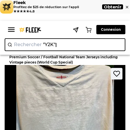
Fleek
×
Obtenir
Profitez de $25 de réduction sur l'appli
★★★★★
4.8
Connexion
Rechercher
"Y2K"
>
>
Home
T-Shirt
Premium Soccer / Football National Team Jerseys including
Vintage pieces (World Cup Special)