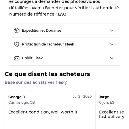
encouragés à demander des photos/vidéos
Qualité BC
60% B, 40% C
détaillées avant d'acheter pour vérifier l'authenticité.
Qualité ABC
30% A, 40% B, 30% C
Numéro de référence : 1293
Expédition et Douanes
Protection de l'acheteur Fleek
Crédit Fleek
Ce que disent les acheteurs
Basé sur des achats vérifiés
Jul 21, 2026
George D.
Jorge
Cambridge
,
GB
Gijón
,
ES
Excellent condition, well worth it
Excellent selle
fast delivery. 1