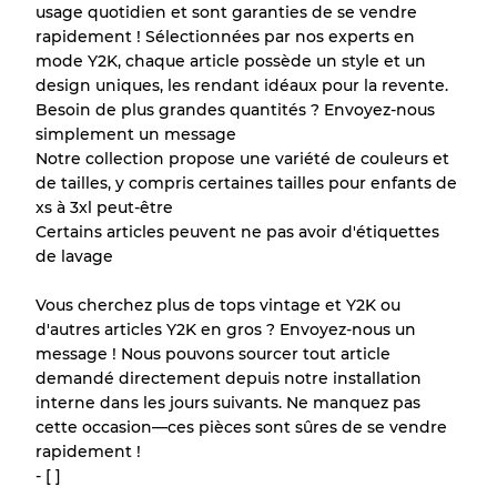
Notre système à 3 niveaux
usage quotidien et sont garanties de se vendre
rapidement ! Sélectionnées par nos experts en
mode Y2K, chaque article possède un style et un
Presque neuf, usure légère
Qualité A
design uniques, les rendant idéaux pour la revente.
Besoin de plus grandes quantités ? Envoyez-nous
Peu utilisé
Qualité B
simplement un message
Notre collection propose une variété de couleurs et
de tailles, y compris certaines tailles pour enfants de
Usure visible avec taches
Qualité C
xs à 3xl peut-être
Certains articles peuvent ne pas avoir d'étiquettes
de lavage
Vous cherchez plus de tops vintage et Y2K ou
Répartition pour ratios mixtes
d'autres articles Y2K en gros ? Envoyez-nous un
message ! Nous pouvons sourcer tout article
Qualité AB
70% A, 30% B
demandé directement depuis notre installation
Qualité BC
60% B, 40% C
interne dans les jours suivants. Ne manquez pas
Qualité ABC
30% A, 40% B, 30% C
cette occasion—ces pièces sont sûres de se vendre
rapidement !
- [ ]