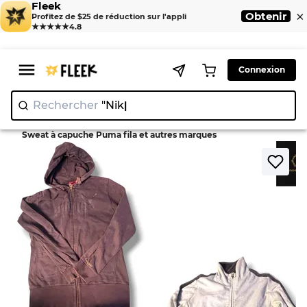
Fleek
×
Obtenir
Profitez de $25 de réduction sur l'appli
★★★★★
4.8
Connexion
Rechercher
"Nike"
|
>
>
Home
Sweatshirt
Sweat à capuche Puma fila et autres marques