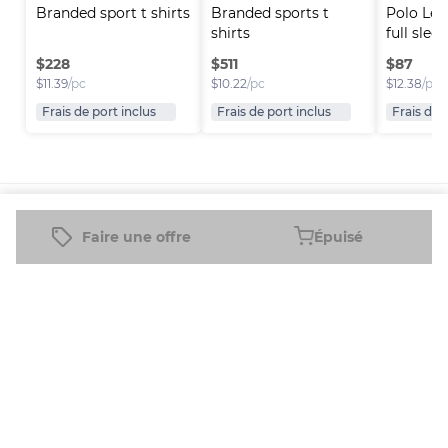
Branded sport t shirts
Branded sports t 
Polo Lev
shirts
full sleev
$
228
$
511
$
87
$
11.39
/pc
$
10.22
/pc
$
12.38
/pc
Frais de port inclus
Frais de port inclus
Frais de 
Plateforme
Informations
Entreprise
Ressources
Faire une offre
Épuisé
Vendre sur
FAQ
À propos
Nouveau
Fleek
de nous
Revendeur
Blog
Comment
Carrières
Revendeur
Assistance
ça marche
à Temps
Plein
Télécharger
l'application
Entreprise
mobile