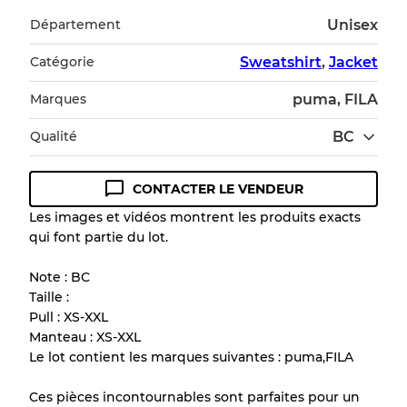
Département
Unisex
Catégorie
Sweatshirt
,
Jacket
Marques
puma, FILA
Qualité
BC
CONTACTER LE VENDEUR
Guide des conditions
Les images et vidéos montrent les produits exacts
qui font partie du lot.
Tous les produits incluent un niveau de
qualité pour comprendre l'état et l'apparence
Note : BC
de chaque article avant l'achat.
Taille :
Pull : XS-XXL
Il y a une marge d'erreur allant jusqu'à
10%
Manteau : XS-XXL
en raison de la vente en gros
Le lot contient les marques suivantes : puma,FILA
Ces pièces incontournables sont parfaites pour un