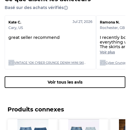
Basé sur des achats vérifiés
Jul 27, 2026
Kate C.
Ramona N.
Cary
,
US
Rochester
,
GB
great seller recommend
I recently bou
everything wa
The skirts are
is great. I wil
Voir plus
shop again!Op
VINTAGE Y2K CYBER GRUNGE DENIM MINI SKIRTS (VM-17)
Voir tous les avis
Produits connexes