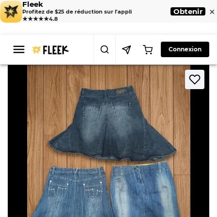
Fleek
×
Obtenir
Profitez de $25 de réduction sur l'appli
★★★★★
4.8
Connexion
>
>
Home
Skirt
Vintage Denim Midi Skirt Bundle (VM-01)