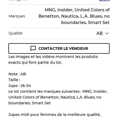
MNG, Insider, United Colors of
Marques
Benetton, Nautica, L.A. Blues, no
boundaries, Smart Set
Qualité
AB
CONTACTER LE VENDEUR
Guide des conditions
Les images et les vidéos montrent les produits
exacts qui font partie du lot.
Tous les produits incluent un niveau de
qualité pour comprendre l'état et l'apparence
Note : AB
de chaque article avant l'achat.
Taille :
Jupe : 26-34
Il y a une marge d'erreur allant jusqu'à
10%
Le lot contient les marques suivantes : MNG, Insider,
en raison de la vente en gros
United Colors of Benetton, Nautica, L.A. Blues, no
boundaries, Smart Set
Notre système à 3 niveaux
Jupes midi pour femmes de la meilleure qualité,