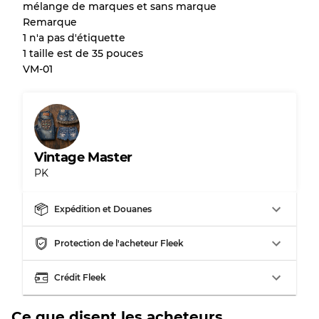
mélange de marques et sans marque
Remarque
Presque neuf, usure légère
Qualité A
1 n'a pas d'étiquette
1 taille est de 35 pouces
Peu utilisé
Qualité B
VM-01
Usure visible avec taches
Qualité C
Vintage Master
PK
Répartition pour ratios mixtes
Expédition et Douanes
Qualité AB
70% A, 30% B
Qualité BC
60% B, 40% C
Protection de l'acheteur Fleek
Qualité ABC
30% A, 40% B, 30% C
Crédit Fleek
Ce que disent les acheteurs