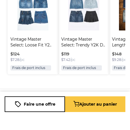
Vintage Master 
Vintage Master 
Vintage 
Select: Loose Fit Y2..
Select: Trendy Y2K D..
Length D
$
124
$
119
$
148
$
7.28
/pc
$
7.42
/pc
$
9.28
/pc
Frais de port inclus
Frais de port inclus
Frais de 
Plateforme
Informations
Entreprise
Ressources
Faire une offre
Ajouter au panier
Vendre sur
FAQ
À propos
Nouveau
Fleek
de nous
Revendeur
Blog
Comment
Carrières
Revendeur
Assistance
ça marche
à Temps