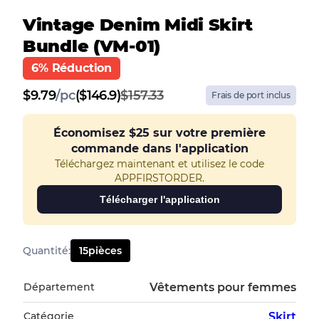
Vintage Denim Midi Skirt
Bundle (VM-01)
6% Réduction
$
9.79
/
pc
($146.9)
$157.33
Frais de port inclus
Économisez
$25
sur votre première
commande dans l'application
Téléchargez maintenant et utilisez le code
APPFIRSTORDER.
Télécharger l'application
Quantité
:
15
pièces
Département
Vêtements pour femmes
Catégorie
Skirt