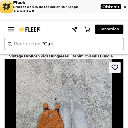
Fleek
×
Obtenir
Profitez de $25 de réduction sur l'appli
★★★★★
4.8
Connexion
Rechercher
>
>
Home
Dungaree
Vintage OshKosh Kids Dungarees | Denim Overalls Bundle