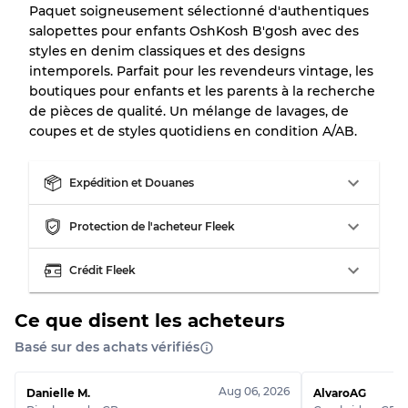
Paquet soigneusement sélectionné d'authentiques
Notre système à 3 niveaux
salopettes pour enfants OshKosh B'gosh avec des
styles en denim classiques et des designs
intemporels. Parfait pour les revendeurs vintage, les
Presque neuf, usure légère
Qualité A
boutiques pour enfants et les parents à la recherche
de pièces de qualité. Un mélange de lavages, de
Peu utilisé
Qualité B
coupes et de styles quotidiens en condition A/AB.
Expédition et Douanes
Usure visible avec taches
Qualité C
Protection de l'acheteur Fleek
Crédit Fleek
Répartition pour ratios mixtes
Ce que disent les acheteurs
Qualité AB
70% A, 30% B
Qualité BC
60% B, 40% C
Basé sur des achats vérifiés
Qualité ABC
30% A, 40% B, 30% C
Aug 06, 2026
Danielle M.
AlvaroAG