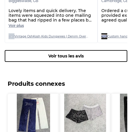
Biggleswade
,
GB
Cambridge
,
GB
Lovely items and quick delivery. The
Ordered a cus
items were squeezed into one mailing
provided exac
bag that had ripped in a few places by
agreed qualit
the time it arrived
Voir plus
Vintage OshKosh Kids Dungarees | Denim Overalls Bundle
Custom handpic
Voir tous les avis
Produits connexes