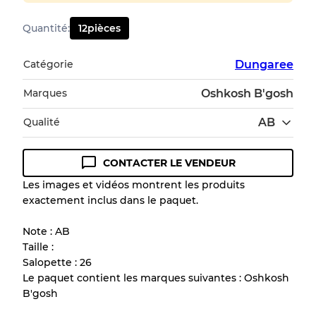
Quantité
:
12
pièces
Catégorie
Dungaree
Marques
Oshkosh B'gosh
Qualité
AB
CONTACTER LE VENDEUR
Guide des conditions
Les images et vidéos montrent les produits
exactement inclus dans le paquet.
Tous les produits incluent un niveau de
qualité pour comprendre l'état et l'apparence
Note : AB
de chaque article avant l'achat.
Taille :
Salopette : 26
Il y a une marge d'erreur allant jusqu'à
10%
Le paquet contient les marques suivantes : Oshkosh
en raison de la vente en gros
B'gosh