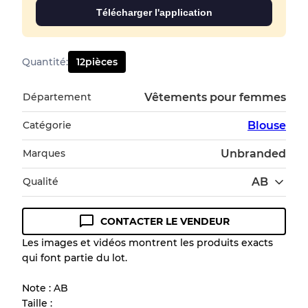
Télécharger l'application
Quantité
:
12
pièces
Département
Vêtements pour femmes
Catégorie
Blouse
Marques
Unbranded
Qualité
AB
CONTACTER LE VENDEUR
Guide des conditions
Les images et vidéos montrent les produits exacts
qui font partie du lot.
Tous les produits incluent un niveau de
qualité pour comprendre l'état et l'apparence
Note : AB
de chaque article avant l'achat.
Taille :