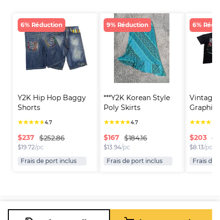
6% Réduction
9% Réduction
6% Rédu
Y2K Hip Hop Baggy 
***Y2K Korean Style 
Vintage 
Shorts
Poly Skirts
Graphic P
★
★
★
★
★
★
★
★
★
★
★
★
★
★
★
4.7
4.7
4
$
237
$
167
$
203
$252.86
$184.16
$2
$
19.72
/pc
$
13.94
/pc
$
8.13
/pc
Frais de port inclus
Frais de port inclus
Frais de 
Plateforme
Informations
Entreprise
Ressources