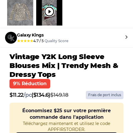
Galaxy Kings
★
★
★
★
★
4.7
/
5
Quality Score
Vintage Y2K Long Sleeve
Blouses Mix | Trendy Mesh &
Dressy Tops
9% Réduction
$
11.22
/
pc
($134.6)
$149.18
Frais de port inclus
Économisez
$25
sur votre première
commande dans l'application
Téléchargez maintenant et utilisez le code
APPFIRSTORDER.