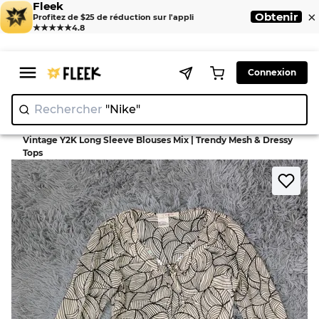
Fleek
×
Obtenir
Profitez de $25 de réduction sur l'appli
★★★★★
4.8
Connexion
Rechercher
"Nike"
|
>
>
Home
Blouse
Vintage Y2K Long Sleeve Blouses Mix | Trendy Mesh & Dressy
Tops