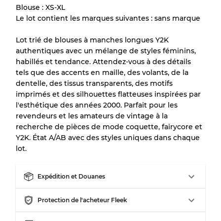
Blouse : XS-XL
Il y a une marge d'erreur allant jusqu'à
10%
Le lot contient les marques suivantes : sans marque
en raison de la vente en gros
Lot trié de blouses à manches longues Y2K
authentiques avec un mélange de styles féminins,
Notre système à 3 niveaux
habillés et tendance. Attendez-vous à des détails
tels que des accents en maille, des volants, de la
dentelle, des tissus transparents, des motifs
Presque neuf, usure légère
Qualité A
imprimés et des silhouettes flatteuses inspirées par
l'esthétique des années 2000. Parfait pour les
Peu utilisé
Qualité B
revendeurs et les amateurs de vintage à la
recherche de pièces de mode coquette, fairycore et
Y2K. État A/AB avec des styles uniques dans chaque
Usure visible avec taches
Qualité C
lot.
Expédition et Douanes
Protection de l'acheteur Fleek
Répartition pour ratios mixtes
Qualité AB
70% A, 30% B