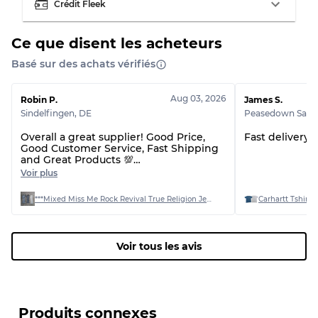
Crédit Fleek
Qualité BC
60% B, 40% C
Qualité ABC
30% A, 40% B, 30% C
Ce que disent les acheteurs
Basé sur des achats vérifiés
Aug 03, 2026
Robin P.
James S.
Sindelfingen
,
DE
Peasedown Saint
Overall a great supplier! Good Price,
Fast delivery 
Good Customer Service, Fast Shipping
and Great Products 💯
I recommend this Supplier! I will order
Voir plus
again! 📦
***Mixed Miss Me Rock Revival True Religion Jeans Bundle
Carhartt Tshirts
Voir tous les avis
Produits connexes