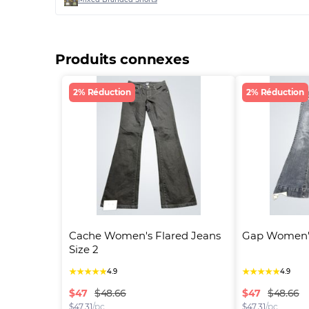
Produits connexes
2% Réduction
2% Réduction
Cache Women's Flared Jeans 
Gap Women's
Size 2
★
★
★
★
★
★
★
★
★
★
4.9
4.9
$
47
$
47
$48.66
$48.66
$
47.31
/pc
$
47.31
/pc