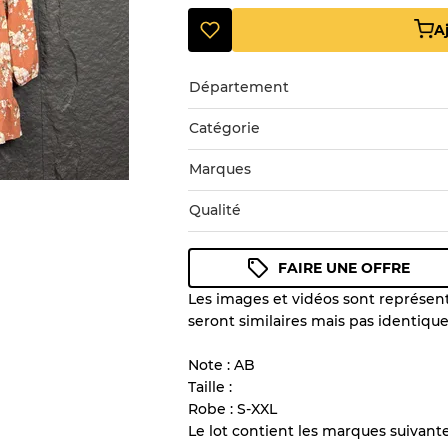
A
Département
Catégorie
Marques
Qualité
FAIRE UNE OFFRE
Les images et vidéos sont représenta
Guide des conditions
seront similaires mais pas identique
Tous les produits incluent un
l'état et l'apparence de chaque
Note : AB
Taille :
Robe : S-XXL
Il y a une marge d'erreur al
Le lot contient les marques suivan
vente en gros