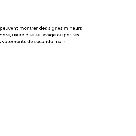
x
es peuvent montrer des signes mineurs
légère
légère, usure due au lavage ou petites
s vêtements de seconde main.
aches
ixtes
70% A, 30% B
60% B, 40% C
30% A, 40% B, 30% C