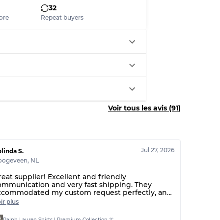
32
ore
Repeat buyers
Voir tous les avis (91)
Jul 27, 2026
linda S.
oogeveen
,
NL
reat supplier! Excellent and friendly
ommunication and very fast shipping. They
ccommodated my custom request perfectly, and
he overall quality and colors of the Ralph Lauren
ir plus
hirts are amazing. Will definitely be ordering
gain soon!
Ralph Lauren Shirts | Premium Collection 👔