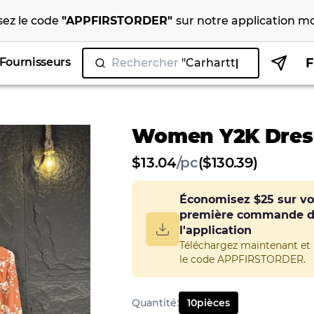
isez le code
"
APPFIRSTORDER
"
sur notre
application mo
Fournisseurs
Rechercher
"N
Women Y2K Dres
$
13.04
/
pc
($130.39)
Économisez
$25
sur vo
première commande 
l'application
Téléchargez maintenant et u
le code APPFIRSTORDER.
Quantité
:
10
pièces