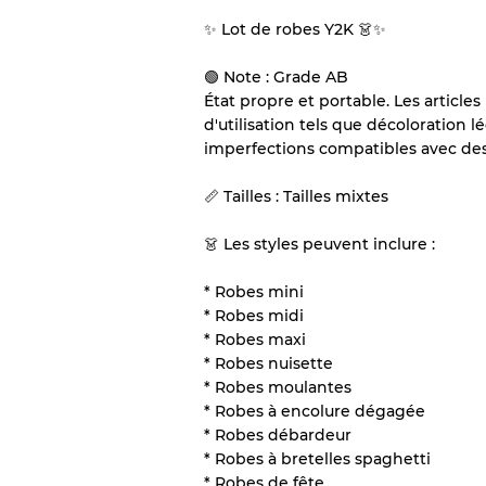
✨ Lot de robes Y2K 👗✨
Notre système à 3 niveau
🟢 Note : Grade AB
État propre et portable. Les articl
Presque neuf, usure 
Qualité A
d'utilisation tels que décoloration 
imperfections compatibles avec de
Peu utilisé
Qualité B
📏 Tailles : Tailles mixtes
👗 Les styles peuvent inclure :
Usure visible avec t
Qualité C
* Robes mini
* Robes midi
* Robes maxi
* Robes nuisette
Répartition pour ratios m
* Robes moulantes
* Robes à encolure dégagée
Qualité AB
* Robes débardeur
Qualité BC
* Robes à bretelles spaghetti
Qualité ABC
* Robes de fête