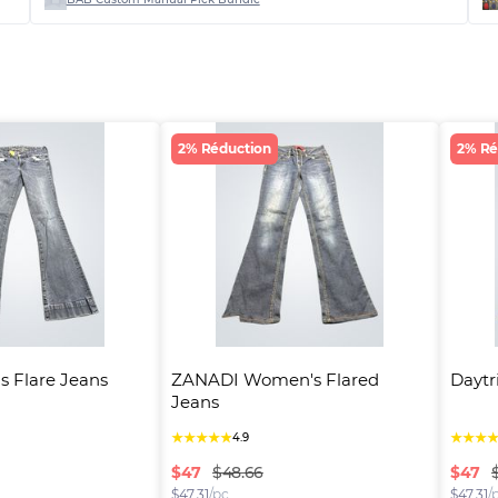
2% Réduction
2% Ré
 Flare Jeans
ZANADI Women's Flared 
Daytr
Jeans
★
★
★
★
★
★
★
★
4.9
$
47
$
47
$48.66
$
47.31
/pc
$
47.31
/