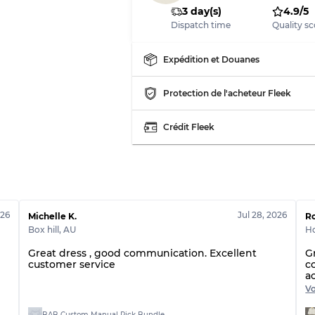
3 day(s)
4.9/5
Dispatch time
Quality sc
Expédition et Douanes
Protection de l'acheteur Fleek
Crédit Fleek
026
Jul 28, 2026
Michelle K.
Ro
Box hill
,
AU
H
Great dress , good communication. Excellent
G
customer service
c
a
t
Vo
s
a
BAB Custom Manual Pick Bundle