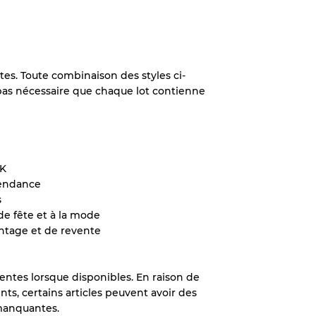
ixtes. Toute combinaison des styles ci-
t pas nécessaire que chaque lot contienne
2K
tendance
s
 de fête et à la mode
ntage et de revente
entes lorsque disponibles. En raison de
s, certains articles peuvent avoir des
 manquantes.