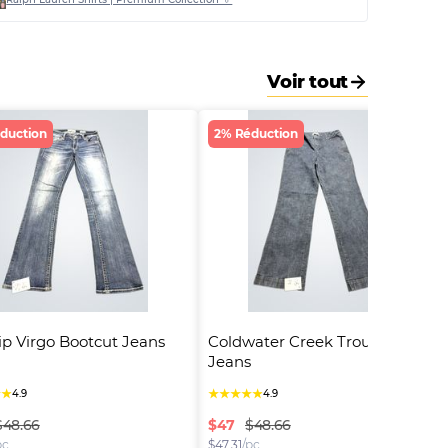
Voir tout
duction
2% Réduction
ip Virgo Bootcut Jeans
Coldwater Creek Trouser Fit 
Jeans
★
★
★
★
★
★
★
4.9
4.9
$
47
$48.66
$48.66
pc
$
47.31
/pc