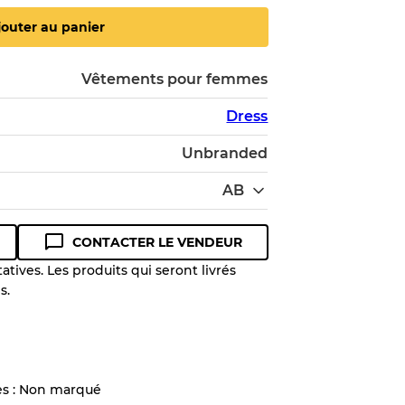
jouter au panier
Vêtements pour femmes
Dress
Unbranded
AB
CONTACTER LE VENDEUR
tives. Les produits qui seront livrés
s.
 niveau de qualité pour comprendre
 article avant l'achat.
lant jusqu'à
10%
en raison de la
tes : Non marqué