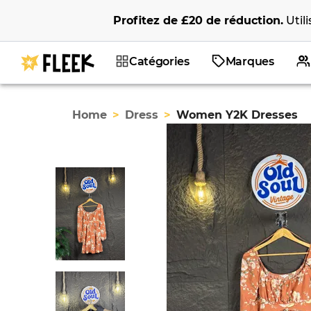
Profitez de
£20
de réduction
.
Util
Catégories
Marques
Home
>
Dress
>
Women Y2K Dresses