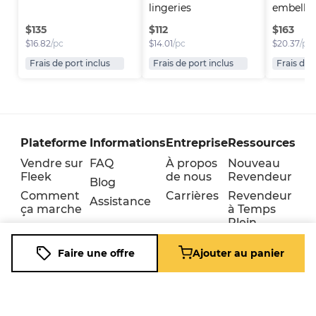
lingeries
embellis
$
135
$
112
$
163
$
16.82
/pc
$
14.01
/pc
$
20.37
/pc
Frais de port inclus
Frais de port inclus
Frais de 
Plateforme
Informations
Entreprise
Ressources
Vendre sur
FAQ
À propos
Nouveau
Fleek
de nous
Revendeur
Blog
Comment
Carrières
Revendeur
Assistance
ça marche
à Temps
Plein
Télécharger
l'application
Entreprise
Faire une offre
Ajouter au panier
mobile