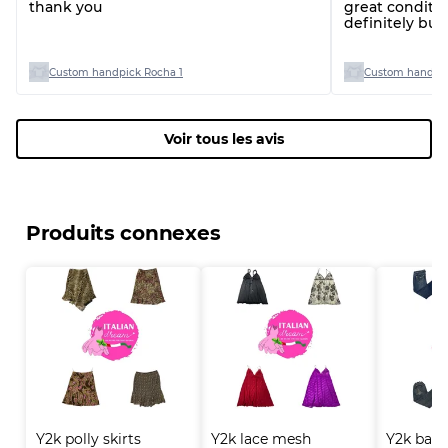
thank you
great conditio
definitely bu
you!
Custom handpick Rocha 1
Custom handpic
Voir tous les avis
Produits connexes
Y2k polly skirts
Y2k lace mesh 
Y2k back