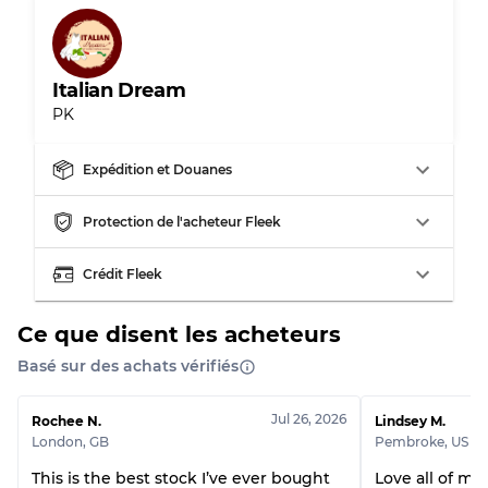
Usure visible avec taches
Qualité C
Italian Dream
PK
Répartition pour ratios mixtes
Expédition et Douanes
Qualité AB
70% A, 30% B
Qualité BC
60% B, 40% C
Protection de l'acheteur Fleek
Qualité ABC
30% A, 40% B, 30% C
Crédit Fleek
Ce que disent les acheteurs
Basé sur des achats vérifiés
Jul 26, 2026
Rochee N.
Lindsey M.
London
,
GB
Pembroke
,
US
This is the best stock I’ve ever bought
Love all of my