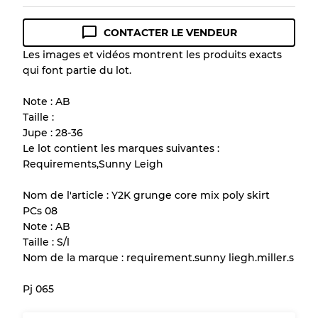
CONTACTER LE VENDEUR
Guide des conditions
Les images et vidéos montrent les produits exacts
qui font partie du lot.
Tous les produits incluent un niveau de
qualité pour comprendre l'état et l'apparence
Note : AB
de chaque article avant l'achat.
Taille :
Jupe : 28-36
Il y a une marge d'erreur allant jusqu'à
10%
Le lot contient les marques suivantes :
en raison de la vente en gros
Requirements,Sunny Leigh
Nom de l'article : Y2K grunge core mix poly skirt
Notre système à 3 niveaux
PCs 08
Note : AB
Taille : S/l
Presque neuf, usure légère
Qualité A
Nom de la marque : requirement.sunny liegh.miller.s
Peu utilisé
Qualité B
Pj 065