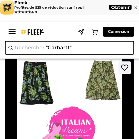
Fleek
×
Obtenir
Profitez de $25 de réduction sur l'appli
★★★★★
4.8
Connexion
Rechercher
"Carhart
>
>
Home
Skirt
Y2K grunge core mix poly skirt