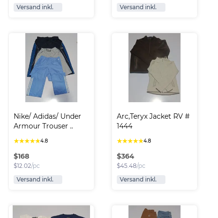
Versand inkl.
Versand inkl.
Nike/ Adidas/ Under 
Arc,Teryx Jacket RV # 
Armour Trouser ..
1444
★
★
★
★
★
★
★
★
★
★
4.8
4.8
$
168
$
364
$
12.02
/pc
$
45.48
/pc
Versand inkl.
Versand inkl.