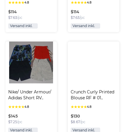
★
★
★
★
★
★
★
★
★
★
4.8
4.8
$
114
$
114
$
7.63
/pc
$
7.63
/pc
Versand inkl.
Versand inkl.
Nike/ Under Armour/ 
Crunch Curly Printed 
Adidas Short RV..
Blouse RF # 01..
★
★
★
★
★
★
★
★
★
★
4.8
4.8
$
145
$
130
$
7.25
/pc
$
8.67
/pc
Versand inkl.
Versand inkl.