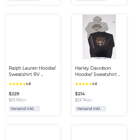
Ralph Lauren Hoodie/ 
Harley Davidson 
Sweatshirt RV ..
Hoodie/ Sweatshirt ..
★
★
★
★
★
★
★
★
★
★
4.8
4.8
$
229
$
214
$
25.50
/pc
$
23.74
/pc
Versand inkl.
Versand inkl.