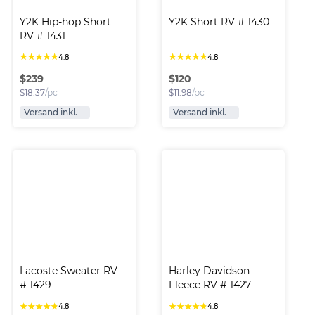
Y2K Hip-hop Short 
Y2K Short RV # 1430
RV # 1431
★
★
★
★
★
★
★
★
★
★
4.8
4.8
$
239
$
120
$
18.37
/pc
$
11.98
/pc
Versand inkl.
Versand inkl.
Lacoste Sweater RV 
Harley Davidson 
# 1429
Fleece RV # 1427
★
★
★
★
★
★
★
★
★
★
4.8
4.8