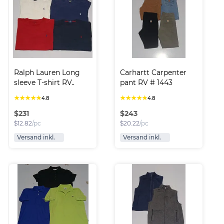
Ralph Lauren Long 
Carhartt Carpenter 
sleeve T-shirt RV..
pant RV # 1443
★
★
★
★
★
★
★
★
★
★
4.8
4.8
$
231
$
243
$
12.82
/pc
$
20.22
/pc
Versand inkl.
Versand inkl.