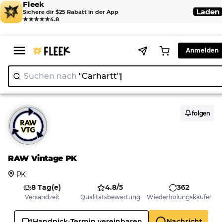
Fleek
Laden
Sichere dir $25 Rabatt in der App
★★★★★
4.8
Anmelden
Suchen nach
"Carhar
folgen
RAW Vintage PK
PK
8 Tag(e)
4.8/5
362
Versandzeit
Qualitätsbewertung
Wiederholungskäufer
Handpick-Termin vereinbaren
Nachricht