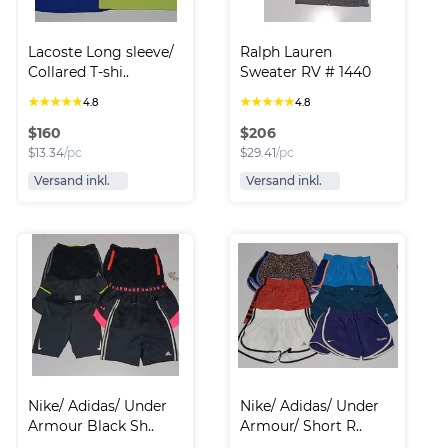
Lacoste Long sleeve/ 
Ralph Lauren 
Collared T-shi..
Sweater RV # 1440
★
★
★
★
★
★
★
★
★
★
4.8
4.8
$
160
$
206
$
13.34
/pc
$
29.41
/pc
Versand inkl.
Versand inkl.
Nike/ Adidas/ Under 
Nike/ Adidas/ Under 
Armour Black Sh..
Armour/ Short R..