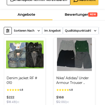
Angebote
Bewertungen
NEW
Sortieren Nach
Im Angebot
Qualitätspunktzahl
Ab
Denim jacket RF # 
Nike/ Adidas/ Under 
010
Armour Trouser ..
★
★
★
★
★
★
★
★
★
★
4.8
4.8
$
222
$
168
$
18.49
/pc
$
12.00
/pc