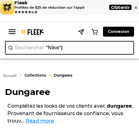
Fleek
×
Obtenir
Profitez de $25 de réduction sur l'appli
★★★★★
4.8
Connexion
Rechercher
"Nike"
|
>
>
Collections
Dungaree
Accueil
Dungaree
Complétez les looks de vos clients avec
dungaree
.
Provenant de fournisseurs de confiance, vous
trouv
...
Read more