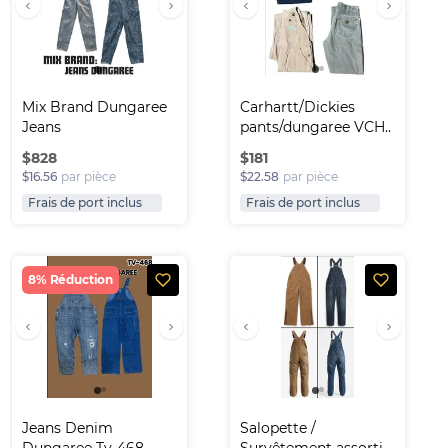
Mix Brand Dungaree 
Carhartt/Dickies 
Jeans
pants/dungaree VCH..
$
828
$
181
$16.56
par pièce
$22.58
par pièce
Frais de port inclus
Frais de port inclus
8% Réduction
Jeans Denim 
Salopette / 