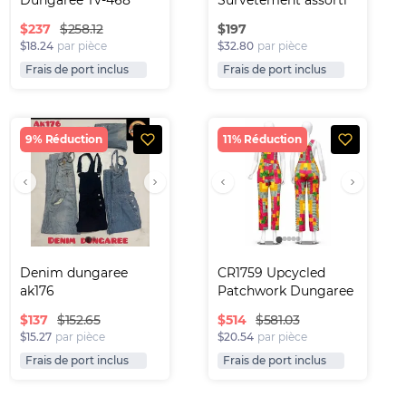
Dungaree Tv-468
Survêtement assorti
$
237
$
197
$258.12
$18.24
par pièce
$32.80
par pièce
Frais de port inclus
Frais de port inclus
9% Réduction
11% Réduction
Denim dungaree 
CR1759 Upcycled 
ak176
Patchwork Dungaree
$
137
$
514
$152.65
$581.03
$15.27
par pièce
$20.54
par pièce
Frais de port inclus
Frais de port inclus