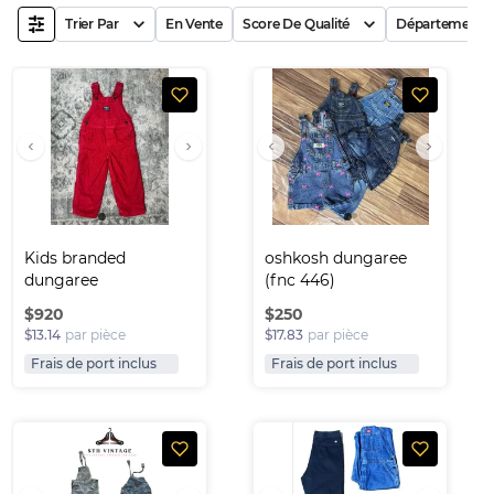
Trier Par
En Vente
Score De Qualité
Département
Kids branded 
oshkosh dungaree 
dungaree
(fnc 446)
$
920
$
250
$13.14
par pièce
$17.83
par pièce
Frais de port inclus
Frais de port inclus