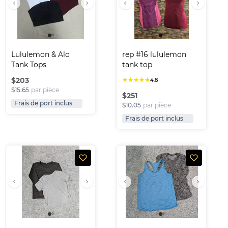
Lululemon & Alo 
rep #16 lululemon 
Tank Tops
tank top
$
203
★
★
★
★
★
4.8
$15.65
par pièce
$
251
Frais de port inclus
$10.05
par pièce
Frais de port inclus