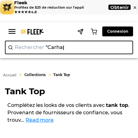
Fleek
×
Obtenir
Profitez de $25 de réduction sur l'appli
★★★★★
4.8
Connexion
Rechercher
"C
>
>
Collections
Tank Top
Accueil
Tank Top
Complétez les looks de vos clients avec
tank top
.
Provenant de fournisseurs de confiance, vous
trouv
...
Read more