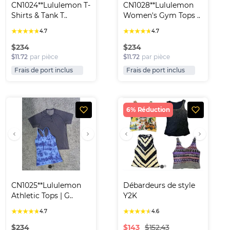
CN1024**Lululemon T-
CN1028**Lululemon 
Shirts & Tank T..
Women's Gym Tops ..
★
★
★
★
★
★
★
★
★
★
4.7
4.7
$
234
$
234
$11.72
par pièce
$11.72
par pièce
Frais de port inclus
Frais de port inclus
6% Réduction
CN1025**Lululemon 
Débardeurs de style 
Athletic Tops | G..
Y2K
★
★
★
★
★
★
★
★
★
★
4.7
4.6
$
234
$
143
$152.43