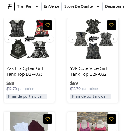
Trier Par
En Vente
Score De Qualité
Département
Y2k Era Cybar Girl 
Y2k Cute Vibe Girl 
Tank Top B2F-033
Tank Top B2F-032
$
89
$
89
$12.70
par pièce
$12.70
par pièce
Frais de port inclus
Frais de port inclus