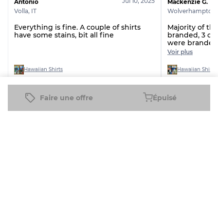
Jul 10, 2025
Antonio
Mackenzie G.
Volla
,
IT
Wolverhampton
Everything is fine. A couple of shirts
Majority of the shirts were non
have some stains, bit all fine
branded, 3 of
were branded.
the issue AV
Voir plus
Hawaiian Shirts
Hawaiian Shirts
Faire une offre
Épuisé
Voir tous les avis
Produits connexes