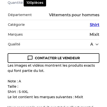
Quantité
:
100
pièces
Département
Vêtements pour hommes
Catégorie
Shirt
Marques
Mixit
Qualité
A
CONTACTER LE VENDEUR
Guide des conditions
Les images et vidéos montrent les produits exacts
qui font partie du lot.
Tous les produits incluent un niveau de
qualité pour comprendre l'état et l'apparence
Note : A
de chaque article avant l'achat.
Taille :
Shirt : S-XXL
Il y a une marge d'erreur allant jusqu'à
10%
Le lot contient les marques suivantes : Mixit
en raison de la vente en gros