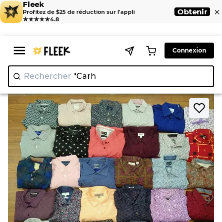
Fleek
×
Obtenir
Profitez de $25 de réduction sur l'appli
★★★★★
4.8
Connexion
Rechercher
"
>
>
Home
Shirt
Chemises à boutons 100 pièces