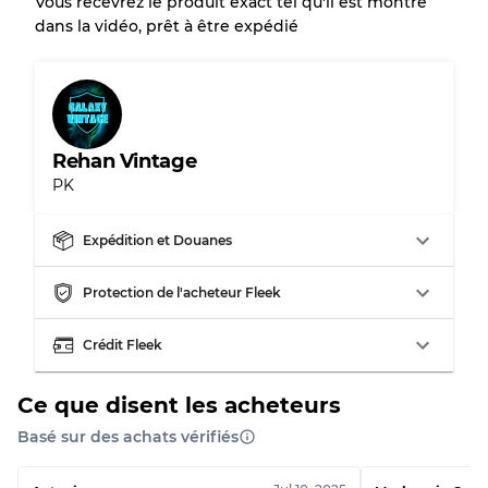
Vous recevrez le produit exact tel qu'il est montré
dans la vidéo, prêt à être expédié
Notre système à 3 niveaux
Presque neuf, usure légère
Qualité A
Rehan Vintage
Peu utilisé
Qualité B
PK
Usure visible avec taches
Qualité C
Expédition et Douanes
Protection de l'acheteur Fleek
Crédit Fleek
Répartition pour ratios mixtes
Qualité AB
70% A, 30% B
Ce que disent les acheteurs
Qualité BC
60% B, 40% C
Basé sur des achats vérifiés
Qualité ABC
30% A, 40% B, 30% C