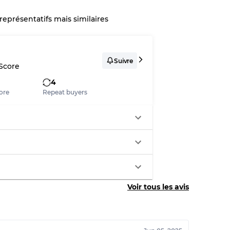
 représentatifs mais similaires
x
Suivre
 Score
légère
4
ore
Repeat buyers
aches
Voir tous les avis
ixtes
70% A, 30% B
60% B, 40% C