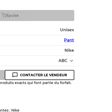
Épuisé
Unisex
Pant
Nike
ABC
CONTACTER LE VENDEUR
oduits exacts qui font partie du forfait.
 niveau de qualité pour comprendre
 article avant l'achat.
antes : Nike
lant jusqu'à
10%
en raison de la