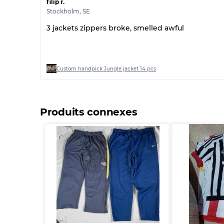
filip r.
Stockholm
,
SE
3 jackets zippers broke, smelled awful
Custom handpick Jungle jacket 14 pcs
Produits connexes