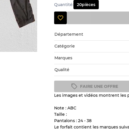
Quantité
:
20
pièces
Département
Catégorie
Marques
Qualité
FAIRE UNE OFFRE
Les images et vidéos montrent les pr
Guide des conditions
Tous les produits incluent un
Note : ABC
l'état et l'apparence de chaque
Taille :
Pantalons : 24 - 38
Le forfait contient les marques suiv
Il y a une marge d'erreur al