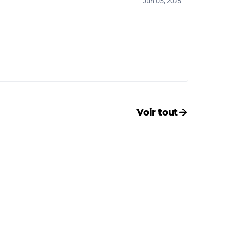
Jun 05, 2025
30% A, 40% B, 30% C
Voir tout