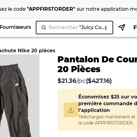
isez le code
"
APPFIRSTORDER
"
sur notre
application mo
Fournisseurs
Rechercher
"Juicy Couture"
achute Nike 20 pièces
Pantalon De Cou
20 Pièces
$
21.36
/
pc
($427.16)
Économisez
$25
sur vo
première commande 
l'application
Téléchargez maintenant et u
le code APPFIRSTORDER.