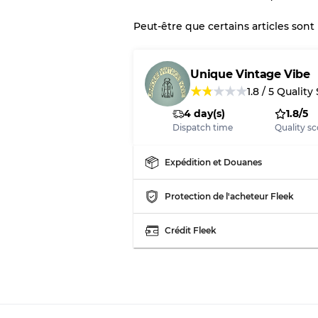
vente en gros
Peut-être que certains articles sont
Notre système à 3 niveau
Unique Vintage Vibe
★
★
★
★
★
1.8
/
5
Quality
Presque neuf, usure 
Qualité A
4 day(s)
1.8/5
Dispatch time
Quality sc
Peu utilisé
Qualité B
Expédition et Douanes
Usure visible avec t
Qualité C
Protection de l'acheteur Fleek
Crédit Fleek
Répartition pour ratios m
Qualité AB
Qualité BC