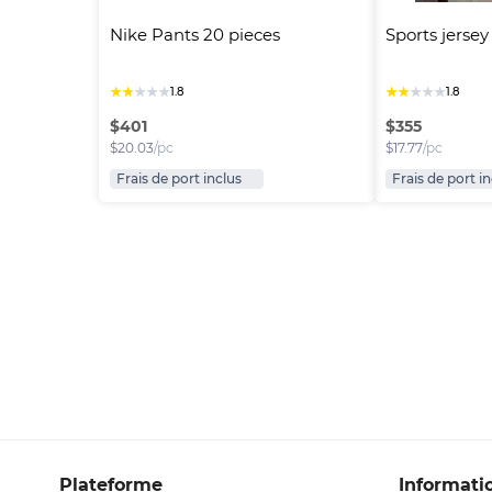
Nike Pants 20 pieces
Sports jersey
★
★
★
★
★
★
★
★
★
★
1.8
1.8
$
401
$
355
$
20.03
/pc
$
17.77
/pc
Frais de port inclus
Frais de port i
Plateforme
Informati