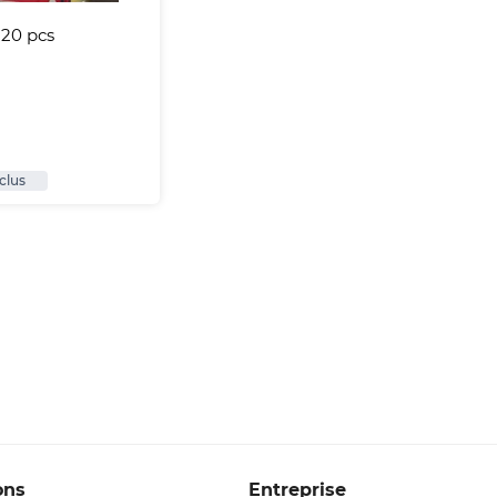
 20 pcs
nclus
ons
Entreprise