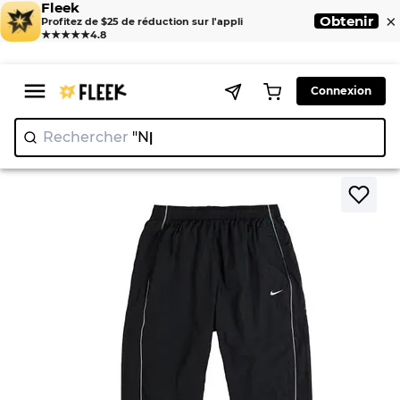
Fleek
×
Obtenir
Profitez de $25 de réduction sur l'appli
★★★★★
4.8
Connexion
Rechercher
"Nike"
>
>
Home
Pant
Jogging Nike de marque