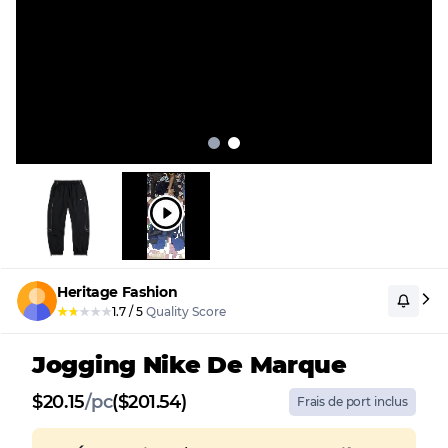
Heritage Fashion
★
★
★
★
★
1.7
/
5
Quality Score
Jogging Nike De Marque
$
20.15
/
pc
($201.54)
Frais de port inclus