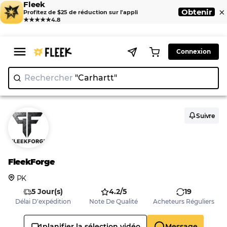
Fleek
×
Obtenir
Profitez de $25 de réduction sur l'appli
★★★★★
4.8
Connexion
Rechercher
"Carhartt
Suivre
FleekForge
PK
5 Jour(s)
4.2/5
19
Délai D'expédition
Note De Qualité
Acheteurs Réguliers
planifier la sélection vidéo
Message