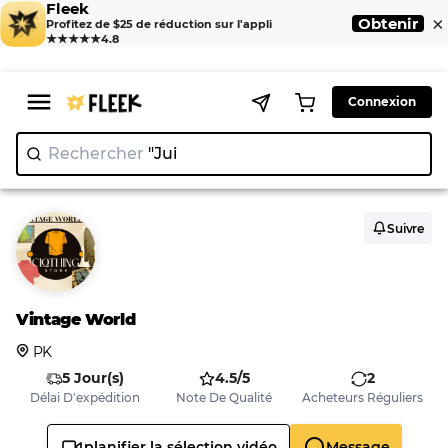
Fleek
×
Obtenir
Profitez de $25 de réduction sur l'appli
★★★★★
4.8
Connexion
Rechercher
"Juicy Coutu
|
Suivre
Vintage World
PK
5 Jour(s)
4.5/5
2
Délai D'expédition
Note De Qualité
Acheteurs Réguliers
planifier la sélection vidéo
Message