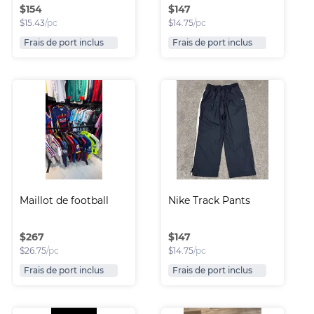
$
154
$
147
$
15.43
/pc
$
14.75
/pc
Frais de port inclus
Frais de port inclus
Maillot de football
Nike Track Pants
$
267
$
147
$
26.75
/pc
$
14.75
/pc
Frais de port inclus
Frais de port inclus