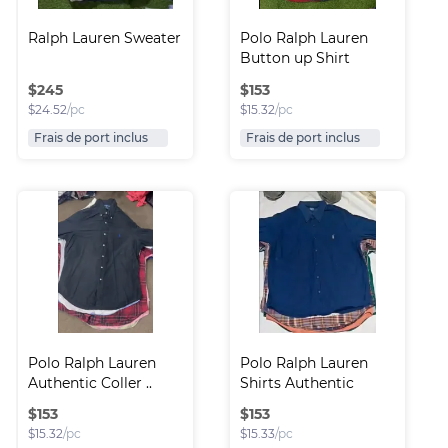
Ralph Lauren Sweater
Polo Ralph Lauren 
Button up Shirt
$
245
$
153
$
24.52
/pc
$
15.32
/pc
Frais de port inclus
Frais de port inclus
Polo Ralph Lauren 
Polo Ralph Lauren 
Authentic Coller ..
Shirts Authentic
$
153
$
153
$
15.32
/pc
$
15.33
/pc