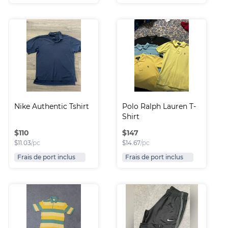
Nike Authentic Tshirt
Polo Ralph Lauren T-
Shirt
$
110
$
147
$
11.03
/pc
$
14.67
/pc
Frais de port inclus
Frais de port inclus