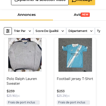
Annonces
Avis
NEW
Trier Par
Score De Qualité
Département
Type 
Polo Ralph Lauren 
Football jersey T-Shirt
Sweater
$
259
$
253
$
25.90
/pc
$
25.29
/pc
Frais de port inclus
Frais de port inclus