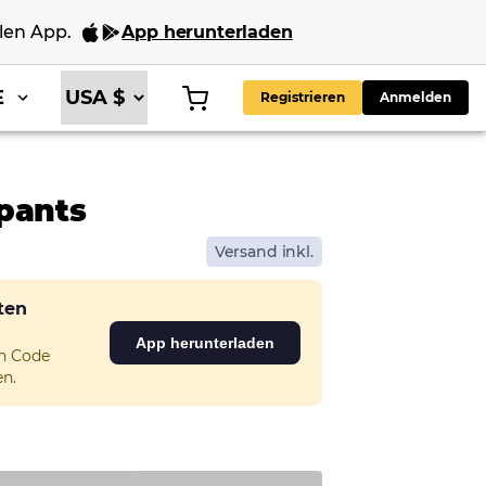
len App
.
App herunterladen
E
Registrieren
Anmelden
pants
Versand inkl.
sten
App herunterladen
en Code
n.