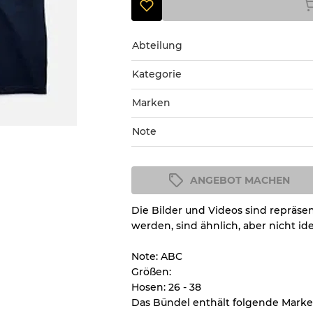
Abteilung
Kategorie
Marken
Note
ANGEBOT MACHEN
Zustandsrichtlinie
Die Bilder und Videos sind repräsent
Alle Produkte enthalten eine Q
werden, sind ähnlich, aber nicht id
Zustand und das Aussehen jed
nachvollziehen können.
Note: ABC
Größen:
Hosen: 26 - 38
Es gibt eine Fehlermarge v
Das Bündel enthält folgende Marke
Großhandels