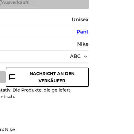
Ausverkauft
Unisex
Pant
Nike
ABC
NACHRICHT AN DEN
VERKÄUFER
ativ. Die Produkte, die geliefert
ualitätsstufe, damit Sie den
entisch.
es Artikels vor dem Kauf
on bis zu
10%
aufgrund des
n: Nike