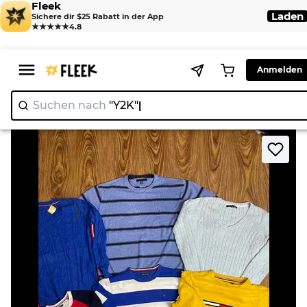
Fleek
Laden
Sichere dir $25 Rabatt in der App
★★★★★
4.8
Anmelden
Suchen nach
"Y2K"
|
>
>
Home
Knitwear
Tommy Hilfiger Pullover