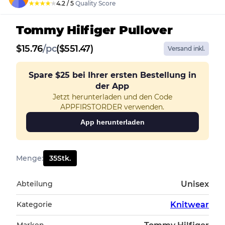
★
★
★
★
★
4.2
/
5
Quality Score
Tommy Hilfiger Pullover
$
15.76
/
pc
($551.47)
Versand inkl.
Spare
$25
bei Ihrer ersten Bestellung in
der App
Jetzt herunterladen und den Code
APPFIRSTORDER verwenden.
App herunterladen
Menge
:
35
Stk.
Abteilung
Unisex
Kategorie
Knitwear
Marken