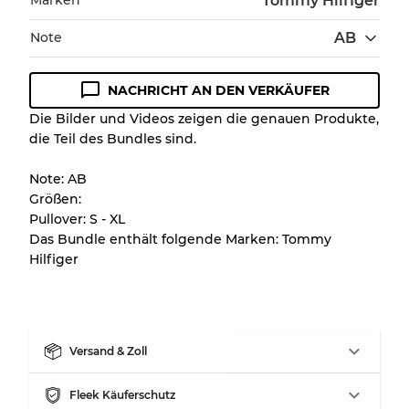
Tommy Hilfiger
Note
AB
NACHRICHT AN DEN VERKÄUFER
Zustandsrichtlinie
Die Bilder und Videos zeigen die genauen Produkte,
die Teil des Bundles sind.
Alle Produkte enthalten eine Qualitätsstufe,
damit Sie den Zustand und das Aussehen
Note: AB
jedes Artikels vor dem Kauf nachvollziehen
Größen:
können.
Pullover: S - XL
Das Bundle enthält folgende Marken: Tommy
Es gibt eine Fehlermarge von bis zu
10%
Hilfiger
aufgrund des Großhandels
Unser 3-Stufen-System
Versand & Zoll
Fast neu, leichte Abnutzung
Note A
Fleek Käuferschutz