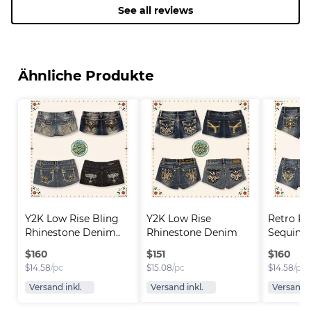
See all reviews
Ähnliche Produkte
Y2K Low Rise Bling 
Y2K Low Rise 
Retro Rh
Rhinestone Denim..
Rhinestone Denim 
Sequin D
Short..
$
160
$
151
$
160
$
14.58
/pc
$
15.08
/pc
$
14.58
/pc
Versand inkl.
Versand inkl.
Versand i