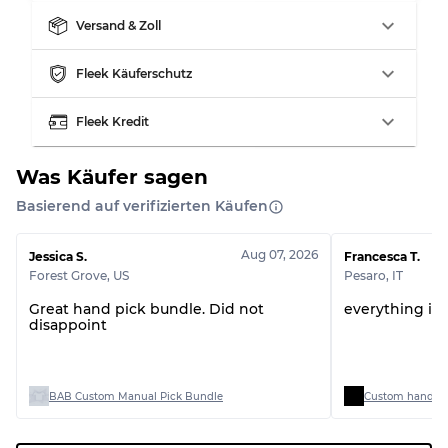
Aufteilung für gemischte Ratios
Versand & Zoll
Note AB
70% A, 30% B
Fleek Käuferschutz
Note BC
60% B, 40% C
Note ABC
30% A, 40% B, 30% C
Fleek Kredit
Was Käufer sagen
Basierend auf verifizierten Käufen
Aug 07, 2026
Jessica S.
Francesca T.
Forest Grove
,
US
Pesaro
,
IT
Great hand pick bundle. Did not
everything is 
disappoint
BAB Custom Manual Pick Bundle
Custom handpick