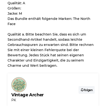
Qualität: A
jedes Artikels vor dem Kauf nachvollziehen
Größen:
können.
Jacke: M
Das Bundle enthält folgende Marken: The North
Es gibt eine Fehlermarge von bis zu
10%
Face
aufgrund des Großhandels
Qualität a. Bitte beachten Sie, dass es sich um
Secondhand-Artikel handelt, sodass leichte
Unser 3-Stufen-System
Gebrauchsspuren zu erwarten sind. Bitte rechnen
Sie mit einer kleinen Fehlerquote bei der
Bewertung. Jedes Stück hat seinen eigenen
Fast neu, leichte Abnutzung
Note A
Charakter und Einzigartigkeit, die zu seinem
Charme und Wert beitragen.
Leicht gebraucht
Note B
Sichtbare Abnutzung mit Flecken
Note C
folgen
Vintage Archer
PK