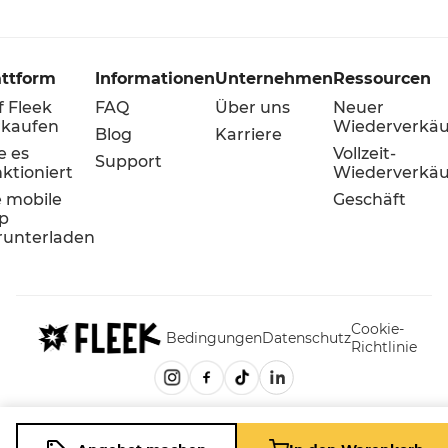
attform
Informationen
Unternehmen
Ressourcen
f Fleek
FAQ
Über uns
Neuer
rkaufen
Wiederverkäu
Blog
Karriere
e es
Vollzeit-
Support
ktioniert
Wiederverkäu
e mobile
Geschäft
p
runterladen
Cookie-
Bedingungen
Datenschutz
Richtlinie