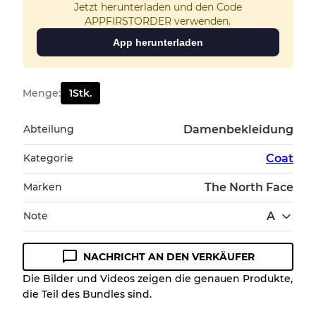
Jetzt herunterladen und den Code
APPFIRSTORDER verwenden.
App herunterladen
Menge
:
1
Stk.
Abteilung
Damenbekleidung
Kategorie
Coat
Marken
The North Face
Note
A
NACHRICHT AN DEN VERKÄUFER
Zustandsrichtlinie
Die Bilder und Videos zeigen die genauen Produkte,
die Teil des Bundles sind.
Alle Produkte enthalten eine Qualitätsstufe,
damit Sie den Zustand und das Aussehen