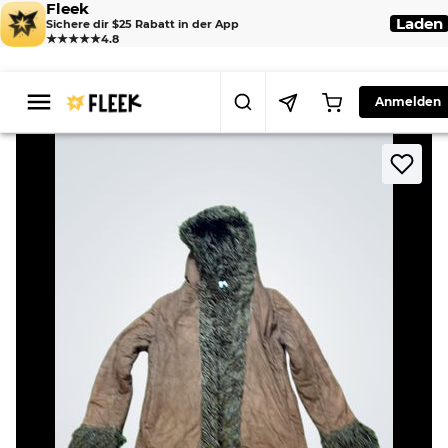
Fleek
Laden
Sichere dir $25 Rabatt in der App
★★★★★
4.8
Anmelden
>
>
Home
Coat
Brown Fur-Lined Parka