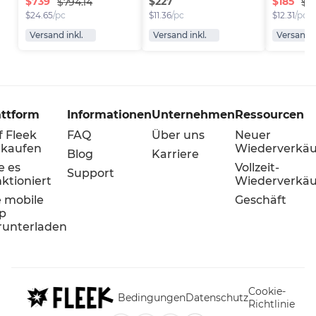
$
739
$
227
$
185
$794.14
$19
$
24.65
/pc
$
11.36
/pc
$
12.31
/pc
Versand inkl.
Versand inkl.
Versand i
attform
Informationen
Unternehmen
Ressourcen
f Fleek
FAQ
Über uns
Neuer
rkaufen
Wiederverkäu
Blog
Karriere
e es
Vollzeit-
Support
ktioniert
Wiederverkäu
e mobile
Geschäft
p
runterladen
Cookie-
Bedingungen
Datenschutz
Richtlinie