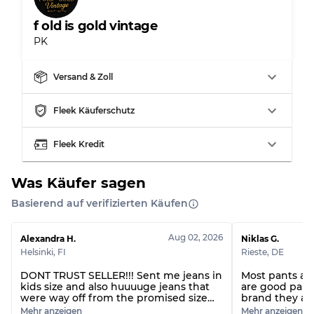
f old is gold vintage
PK
Aufteilung für gemischte Ratios
Versand & Zoll
Note AB
70% A, 30% B
Fleek Käuferschutz
Note BC
60% B, 40% C
Note ABC
30% A, 40% B, 30% C
Fleek Kredit
Was Käufer sagen
Basierend auf verifizierten Käufen
Aug 02, 2026
Alexandra H.
Niklas G.
Helsinki
,
FI
Rieste
,
DE
DONT TRUST SELLER!!! Sent me jeans in
Most pants are 
kids size and also huuuuge jeans that
are good pants
were way off from the promised size
brand they ar
range. Also forgot a piece I handpicked.
that do not c
Mehr anzeigen
Mehr anzeigen