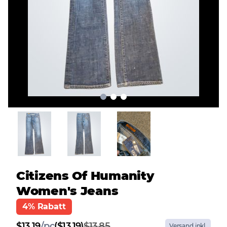
Citizens Of Humanity
Women's Jeans
4% Rabatt
$
13.19
/
pc
($13.19)
$13.85
Versand inkl.