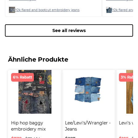
Seller has now been ignoring me for
several days, so doesn’t seem like the
Y2k flared and bootcut embroidery jeans
Y2k flared and 
first time this has happened…
See all reviews
Ähnliche Produkte
6% Rabatt
3% Rabat
Hip hop baggy 
Lee/Levi's/Wrangler - 
Levi's w
embroidery mix 
Jeans
brande..