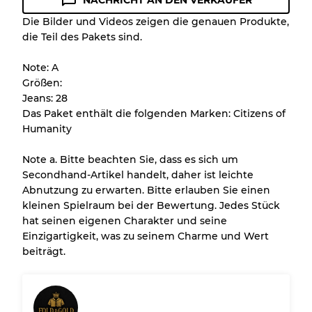
NACHRICHT AN DEN VERKÄUFER
Zustandsrichtlinie
Die Bilder und Videos zeigen die genauen Produkte,
die Teil des Pakets sind.
Alle Produkte enthalten eine Qualitätsstufe,
damit Sie den Zustand und das Aussehen
Note: A
jedes Artikels vor dem Kauf nachvollziehen
Größen:
können.
Jeans: 28
Das Paket enthält die folgenden Marken: Citizens of
Es gibt eine Fehlermarge von bis zu
10%
Humanity
aufgrund des Großhandels
Note a. Bitte beachten Sie, dass es sich um
Secondhand-Artikel handelt, daher ist leichte
Unser 3-Stufen-System
Abnutzung zu erwarten. Bitte erlauben Sie einen
kleinen Spielraum bei der Bewertung. Jedes Stück
hat seinen eigenen Charakter und seine
Fast neu, leichte Abnutzung
Note A
Einzigartigkeit, was zu seinem Charme und Wert
beiträgt.
Leicht gebraucht
Note B
Sichtbare Abnutzung mit Flecken
Note C