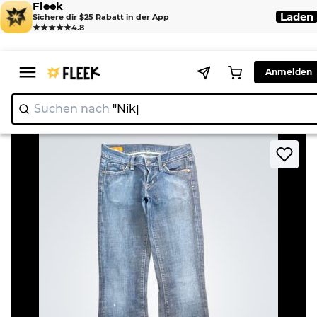
Fleek
Laden
Sichere dir $25 Rabatt in der App
★★★★★
4.8
Anmelden
Suchen nach
"Nike"
|
>
>
Home
Jean
Citizens of Humanity Women's Jeans