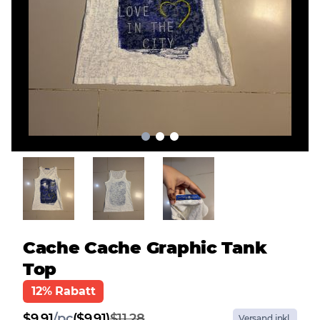
Cache Cache Graphic Tank
Top
12% Rabatt
$
9.91
/
pc
($9.91)
$11.28
Versand inkl.