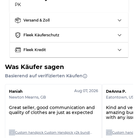
PK
Versand & Zoll
Aufteilung für gemischte Ratios
Fleek Käuferschutz
Note AB
70% A, 30% B
Fleek Kredit
Note BC
60% B, 40% C
Note ABC
30% A, 40% B, 30% C
Was Käufer sagen
Basierend auf verifizierten Käufen
Aug 07, 2026
Haniah
DeAnna P.
Newton Mearns
,
GB
Eatontown
,
US
Great seller, good communication and
Kind and very 
quality of clothes are just as expected
amazing bundl
with any issue
Custom handpick Custom Handpick y2k bundle for Hania
Custom handpick