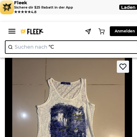
Fleek
Laden
Sichere dir $25 Rabatt in der App
★★★★★
4.8
Anmelden
Suchen nach
"N
>
>
Home
Tank top
Cache Cache Graphic Tank Top