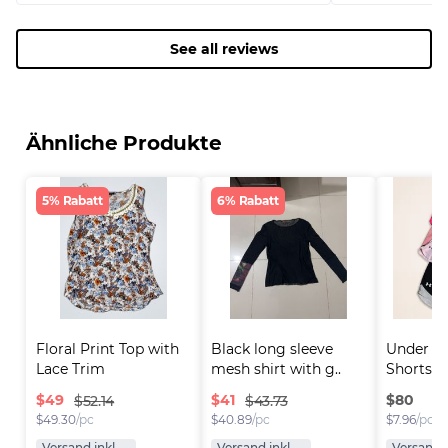
See all reviews
Ähnliche Produkte
5% Rabatt
6% Rabatt
Floral Print Top with 
Black long sleeve 
Under A
Lace Trim
mesh shirt with g..
Shorts
$
49
$
41
$
80
$52.14
$43.73
$
49.30
/pc
$
40.89
/pc
$
7.96
/pc
Versand inkl.
Versand inkl.
Versand i