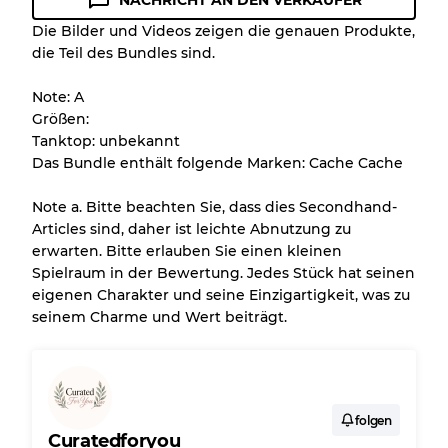
NACHRICHT AN DEN VERKÄUFER
Zustandsrichtlinie
Die Bilder und Videos zeigen die genauen Produkte,
die Teil des Bundles sind.
Alle Produkte enthalten eine Qualitätsstufe,
damit Sie den Zustand und das Aussehen
Note: A
jedes Artikels vor dem Kauf nachvollziehen
Größen:
können.
Tanktop: unbekannt
Das Bundle enthält folgende Marken: Cache Cache
Es gibt eine Fehlermarge von bis zu
10%
aufgrund des Großhandels
Note a. Bitte beachten Sie, dass dies Secondhand-
Articles sind, daher ist leichte Abnutzung zu
erwarten. Bitte erlauben Sie einen kleinen
Unser 3-Stufen-System
Spielraum in der Bewertung. Jedes Stück hat seinen
eigenen Charakter und seine Einzigartigkeit, was zu
seinem Charme und Wert beiträgt.
Fast neu, leichte Abnutzung
Note A
Leicht gebraucht
Note B
folgen
Curatedforyou
Sichtbare Abnutzung mit Flecken
Note C