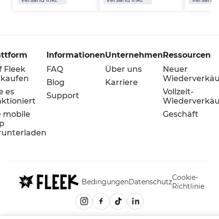
attform
Informationen
Unternehmen
Ressourcen
f Fleek
FAQ
Über uns
Neuer
rkaufen
Wiederverkäu
Blog
Karriere
e es
Vollzeit-
Support
ktioniert
Wiederverkäu
e mobile
Geschäft
p
runterladen
Cookie-
Bedingungen
Datenschutz
Richtlinie