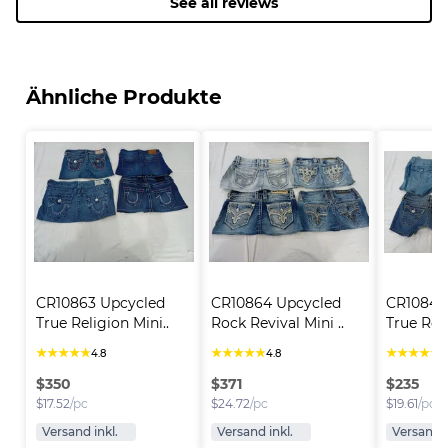
See all reviews
Ähnliche Produkte
CR10863 Upcycled 
CR10864 Upcycled 
CR10846
True Religion Mini..
Rock Revival Mini ..
True Reli
★
★
★
★
★
★
★
★
★
★
★
★
★
★
★
4.8
4.8
4
$
350
$
371
$
235
$
17.52
/pc
$
24.72
/pc
$
19.61
/pc
Versand inkl.
Versand inkl.
Versand i