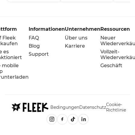
attform
Informationen
Unternehmen
Ressourcen
f Fleek
FAQ
Über uns
Neuer
rkaufen
Wiederverkäu
Blog
Karriere
e es
Vollzeit-
Support
ktioniert
Wiederverkäu
e mobile
Geschäft
p
runterladen
Cookie-
Bedingungen
Datenschutz
Richtlinie