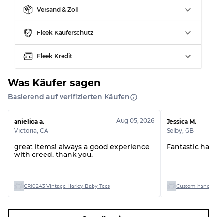
Versand & Zoll
Fleek Käuferschutz
Fleek Kredit
Was Käufer sagen
Basierend auf verifizierten Käufen
Aug 05, 2026
anjelica a.
Jessica M.
Victoria
,
CA
Selby
,
GB
great items! always a good experience
Fantastic han
with creed. thank you.
CR10243 Vintage Harley Baby Tees
Custom handpick