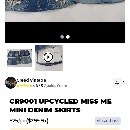
Creed Vintage
★
★
★
★
★
4.8
/
5
Quality Score
CR9001 UPCYCLED MISS ME
MINI DENIM SKIRTS
$
25
/
pc
($299.97)
Versand inkl.