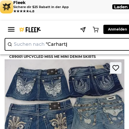
Fleek
Laden
Sichere dir $25 Rabatt in der App
★★★★★
4.8
Anmelden
Suchen nach
"Ca
|
>
>
Home
Skirt
CR9001 UPCYCLED MISS ME MINI DENIM SKIRTS