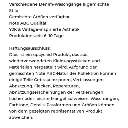
Verschiedene Denim-Waschgänge & gemischte
Stile
Gemischte Größen verfügbar
Aufteilung für gemischte Ratios
Note ABC Qualität
Y2K & Vintage-inspirierte Ästhetik
Note AB
70% A, 30% B
Produktionszeit: 6–10 Tage
Note BC
60% B, 40% C
Note ABC
30% A, 40% B, 30% C
Haftungsausschluss:
Dies ist ein upcycled Produkt, das aus
wiederverwendeten Kleidungsstücken und
Materialien hergestellt wird. Aufgrund der
gemischten Note ABC-Natur der Kollektion können
einige Teile Gebrauchsspuren, Verblassungen,
Abnutzung, Flecken, Reparaturen,
Abnutzungserscheinungen der Verzierungen,
Löcher oder leichte Mängel aufweisen. Waschungen,
Farbtöne, Details, Passformen und Größen können
von dem gezeigten repräsentativen Produkt
abweichen.