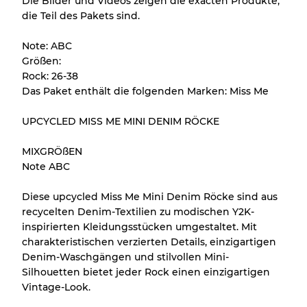
Die Bilder und Videos zeigen die exacten Produkte,
die Teil des Pakets sind.
Alle Produkte enthalten eine Qualitätsstufe,
damit Sie den Zustand und das Aussehen
Note: ABC
jedes Artikels vor dem Kauf nachvollziehen
Größen:
können.
Rock: 26-38
Das Paket enthält die folgenden Marken: Miss Me
Es gibt eine Fehlermarge von bis zu
10%
aufgrund des Großhandels
UPCYCLED MISS ME MINI DENIM RÖCKE
MIXGRÖßEN
Unser 3-Stufen-System
Note ABC
Diese upcycled Miss Me Mini Denim Röcke sind aus
Fast neu, leichte Abnutzung
Note A
recycelten Denim-Textilien zu modischen Y2K-
inspirierten Kleidungsstücken umgestaltet. Mit
Leicht gebraucht
Note B
charakteristischen verzierten Details, einzigartigen
Denim-Waschgängen und stilvollen Mini-
Silhouetten bietet jeder Rock einen einzigartigen
Sichtbare Abnutzung mit Flecken
Note C
Vintage-Look.