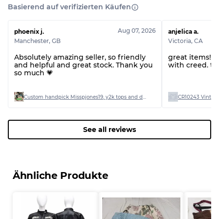
Basierend auf verifizierten Käufen
Aug 07, 2026
phoenix j.
anjelica a.
Manchester
,
GB
Victoria
,
CA
Absolutely amazing seller, so friendly
great items! 
and helpful and great stock. Thank you
with creed. th
so much 💗
Custom handpick Misspjones19, y2k tops and dresses
CR10243 Vintage
See all reviews
Ähnliche Produkte