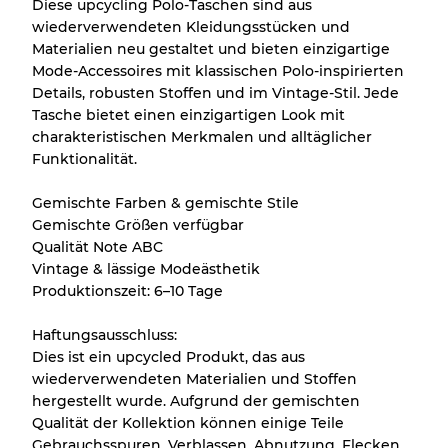
Diese upcycling Polo-Taschen sind aus
wiederverwendeten Kleidungsstücken und
Fast neu, leichte Abnutzung
Note A
Materialien neu gestaltet und bieten einzigartige
Mode-Accessoires mit klassischen Polo-inspirierten
Leicht gebraucht
Note B
Details, robusten Stoffen und im Vintage-Stil. Jede
Tasche bietet einen einzigartigen Look mit
charakteristischen Merkmalen und alltäglicher
Sichtbare Abnutzung mit Flecken
Note C
Funktionalität.
Gemischte Farben & gemischte Stile
Gemischte Größen verfügbar
Qualität Note ABC
Aufteilung für gemischte Ratios
Vintage & lässige Modeästhetik
Produktionszeit: 6–10 Tage
Note AB
70% A, 30% B
Note BC
60% B, 40% C
Haftungsausschluss:
Note ABC
30% A, 40% B, 30% C
Dies ist ein upcycled Produkt, das aus
wiederverwendeten Materialien und Stoffen
hergestellt wurde. Aufgrund der gemischten
Qualität der Kollektion können einige Teile
Gebrauchsspuren, Verblassen, Abnutzung, Flecken,