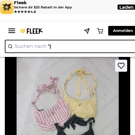
Fleek
Laden
Sichere dir $25 Rabatt in der App
★★★★★
4.8
Anmelden
Suchen nach
"Ni
|
>
>
Home
Bag
CR9043 UPCYCLED POLO BAGS