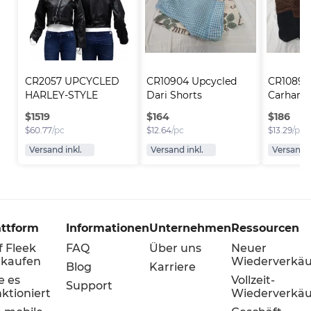
CR2057 UPCYCLED 
CR10904 Upcycled 
CR10897
HARLEY-STYLE 
Dari Shorts
Carhartt
CROPPE..
$
1519
$
164
$
186
$
60.77
/pc
$
12.64
/pc
$
13.29
/pc
Versand inkl.
Versand inkl.
Versand i
attform
Informationen
Unternehmen
Ressourcen
f Fleek
FAQ
Über uns
Neuer
rkaufen
Wiederverkäu
Blog
Karriere
e es
Vollzeit-
Support
ktioniert
Wiederverkäu