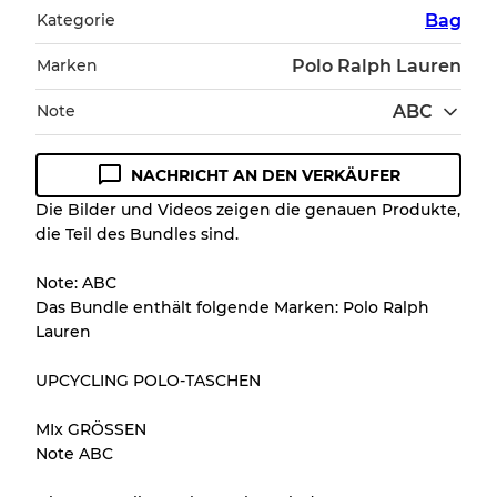
Kategorie
Bag
Marken
Polo Ralph Lauren
Note
ABC
NACHRICHT AN DEN VERKÄUFER
Zustandsrichtlinie
Die Bilder und Videos zeigen die genauen Produkte,
die Teil des Bundles sind.
Alle Produkte enthalten eine Qualitätsstufe,
damit Sie den Zustand und das Aussehen
Note: ABC
jedes Artikels vor dem Kauf nachvollziehen
Das Bundle enthält folgende Marken: Polo Ralph
können.
Lauren
Es gibt eine Fehlermarge von bis zu
10%
UPCYCLING POLO-TASCHEN
aufgrund des Großhandels
MIx GRÖSSEN
Note ABC
Unser 3-Stufen-System