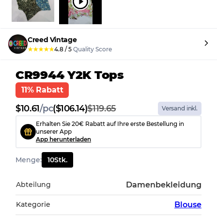
Creed Vintage
★
★
★
★
★
4.8
/
5
Quality Score
CR9944 Y2K Tops
11% Rabatt
$
10.61
/
pc
($106.14)
$119.65
Versand inkl.
Erhalten Sie 20€ Rabatt auf Ihre erste Bestellung in
unserer App
App herunterladen
Menge
:
10
Stk.
Abteilung
Damenbekleidung
Kategorie
Blouse