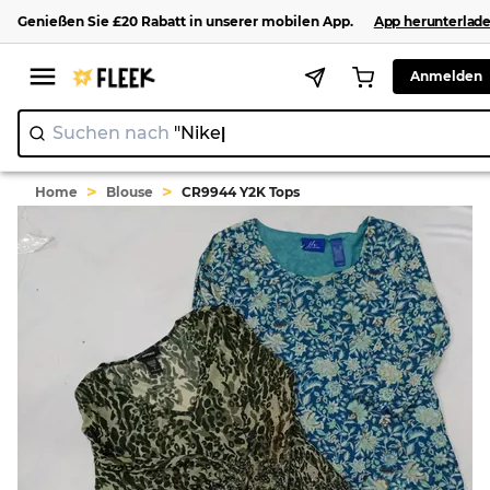
Genießen Sie
£20
Rabatt
in unserer
mobilen App
.
App herunterlad
Anmelden
Suchen nach
"Nike"
>
>
Home
Blouse
CR9944 Y2K Tops