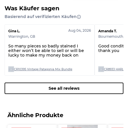
Was Käufer sagen
Basierend auf verifizierten Käufen
Aug 04, 2026
Gina L.
Amanda T.
Warrington
,
GB
Bournemouth
,
G
So many pieces so badly stained I
Good conditio
either won’t be able to sell or will be
thank you
lucky to make my money back on
CR10395 Vintage Patagonia Mix Bundle
CR8933 HARLEY
See all reviews
Ähnliche Produkte