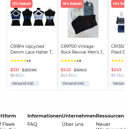
13% Rabatt
16% Rabatt
14% Raba
CR1814 Upcycled 
CR9700 Vintage 
CR1350 U
Denim Lace Halter T..
Rock Revival Men’s J..
Plaid Sq
★
★
★
★
★
★
★
★
★
★
★
★
★
★
★
4.8
4.8
4
$
221
$
423
$
243
$253.96
$506.9
$2
$
8.82
/pc
$
42.30
/pc
$
9.72
/pc
Versand inkl.
Versand inkl.
Versand i
attform
Informationen
Unternehmen
Ressourcen
f Fleek
FAQ
Über uns
Neuer