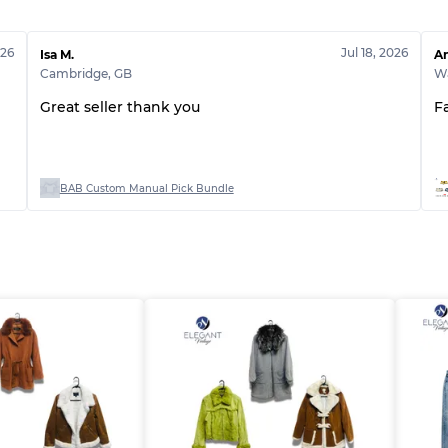
Note ABC
026
Jul 18, 2026
Isa M.
An
Cambridge
,
GB
Wa
Great seller thank you
F
BAB Custom Manual Pick Bundle