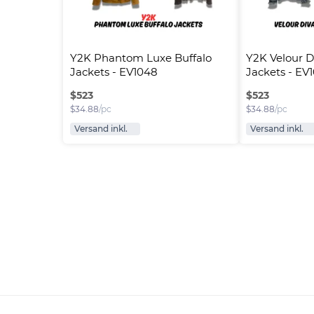
Y2K Phantom Luxe Buffalo 
Y2K Velour Di
Jackets - EV1048
Jackets - EV
$
523
$
523
$
34.88
/pc
$
34.88
/pc
Versand inkl.
Versand inkl.