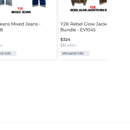
eans Mixed Jeans - 
Y2K Rebel Glow Jacket Mix 
58
Bundle - EV1045
$
324
pc
$
32.43
/pc
d inkl.
Versand inkl.