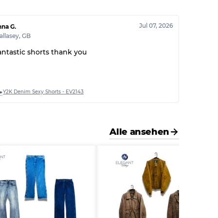
30% A, 40% B, 30% C
Jul 07, 2026
na G.
llasey
,
GB
antastic shorts thank you
Y2K Denim Sexy Shorts - EV2143
Alle ansehen