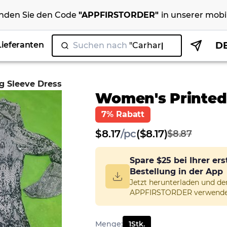
nden Sie den Code
"
APPFIRSTORDER
"
in unserer
mobi
Lieferanten
D
Suchen nach
"N
g Sleeve Dress
Women's Printed
7% Rabatt
$
8.17
/
pc
($8.17)
$8.87
Spare
$25
bei Ihrer er
Bestellung in der App
Jetzt herunterladen und d
APPFIRSTORDER verwende
Menge
:
1
Stk.