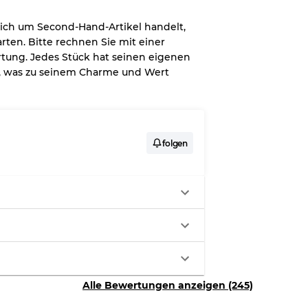
 sich um Second-Hand-Artikel handelt,
rten. Bitte rechnen Sie mit einer
tung. Jedes Stück hat seinen eigenen
it, was zu seinem Charme und Wert
zung
folgen
t Flecken
Ratios
70% A, 30% B
Alle Bewertungen anzeigen (245)
60% B, 40% C