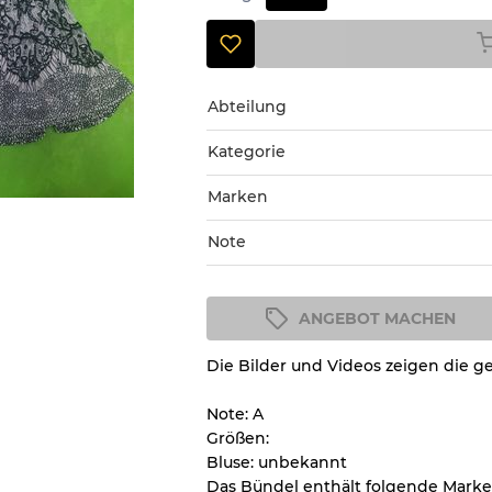
Abteilung
Kategorie
Marken
Note
ANGEBOT MACHEN
Zustandsrichtlinie
Die Bilder und Videos zeigen die ge
Alle Produkte enthalten eine Q
Zustand und das Aussehen jed
Note: A
nachvollziehen können.
Größen:
Bluse: unbekannt
Das Bündel enthält folgende Mark
Es gibt eine Fehlermarge v