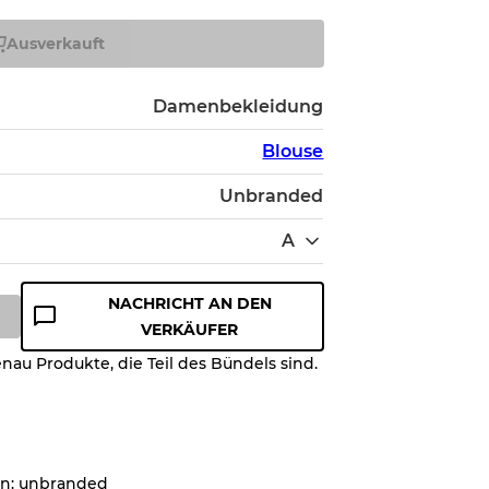
Ausverkauft
Damenbekleidung
Blouse
Unbranded
A
NACHRICHT AN DEN
VERKÄUFER
nau Produkte, die Teil des Bündels sind.
ualitätsstufe, damit Sie den
es Artikels vor dem Kauf
en: unbranded
on bis zu
10%
aufgrund des