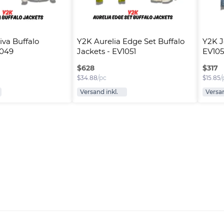
va Buffalo 
Y2K Aurelia Edge Set Buffalo 
Y2K J
1049
Jackets - EV1051
EV10
$
628
$
317
$
34.88
/pc
$
15.85
/
Versand inkl.
Versan