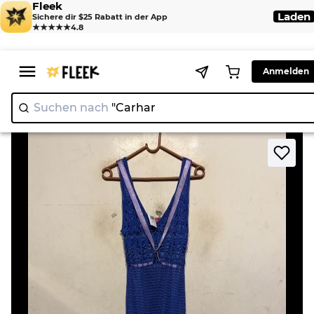
Fleek
Laden
Sichere dir $25 Rabatt in der App
★★★★★
4.8
Anmelden
Suchen nach
"
>
>
Home
Dress
Derhy Blue Crochet Dress