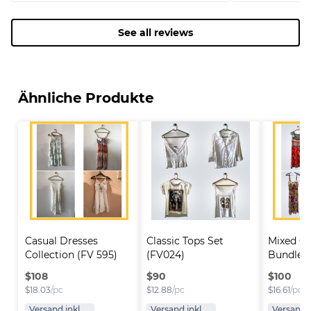
See all reviews
Ähnliche Produkte
Casual Dresses 
Classic Tops Set 
Mixed Co
Collection (FV 595)
(FV024)
Bundle (
$
108
$
90
$
100
$
18.03
/pc
$
12.88
/pc
$
16.61
/pc
Versand inkl.
Versand inkl.
Versand i