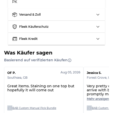
PK
Versand & Zoll
Aufteilung für gemischte Ratios
Fleek Käuferschutz
Note AB
70% A, 30% B
Note BC
60% B, 40% C
Fleek Kredit
Note ABC
30% A, 40% B, 30% C
Was Käufer sagen
Basierend auf verifizierten Käufen
Aug 05, 2026
OF P.
Jessica S.
Southsea
,
GB
Forest Grove
,
US
Great items. Staining on one top but
Very pretty qu
hopefully it will come out
arrive with b
promptly made
Great customer
Mehr anzeigen
the future aga
BAB Custom Manual Pick Bundle
BAB Custom Man