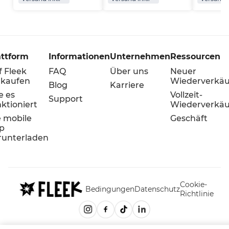
attform
Informationen
Unternehmen
Ressourcen
f Fleek
FAQ
Über uns
Neuer
rkaufen
Wiederverkäu
Blog
Karriere
e es
Vollzeit-
Support
ktioniert
Wiederverkäu
e mobile
Geschäft
p
runterladen
Cookie-
Bedingungen
Datenschutz
Richtlinie