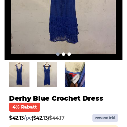
Derhy Blue Crochet Dress
4% Rabatt
$
42.13
/
pc
($42.13)
$44.17
Versand inkl.