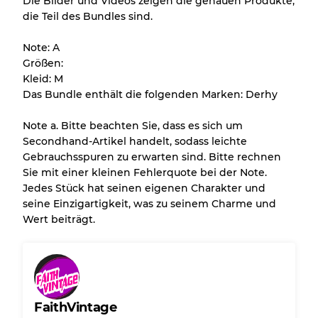
Die Bilder und Videos zeigen die genauen Produkte,
die Teil des Bundles sind.
Alle Produkte enthalten eine Qualitätsstufe,
damit Sie den Zustand und das Aussehen
Note: A
jedes Artikels vor dem Kauf nachvollziehen
Größen:
können.
Kleid: M
Das Bundle enthält die folgenden Marken: Derhy
Es gibt eine Fehlermarge von bis zu
10%
aufgrund des Großhandels
Note a. Bitte beachten Sie, dass es sich um
Secondhand-Artikel handelt, sodass leichte
Gebrauchsspuren zu erwarten sind. Bitte rechnen
Unser 3-Stufen-System
Sie mit einer kleinen Fehlerquote bei der Note.
Jedes Stück hat seinen eigenen Charakter und
seine Einzigartigkeit, was zu seinem Charme und
Fast neu, leichte Abnutzung
Note A
Wert beiträgt.
Leicht gebraucht
Note B
Sichtbare Abnutzung mit Flecken
Note C
FaithVintage