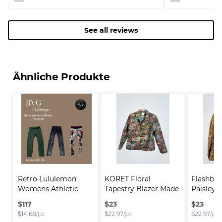
See all reviews
Ähnliche Produkte
Retro Lululemon 
KORET Floral 
Flashba
Womens Athletic 
Tapestry Blazer Made 
Paisley P
Leg..
i..
$
117
$
23
$
23
$
14.68
/pc
$
22.97
/pc
$
22.97
/pc