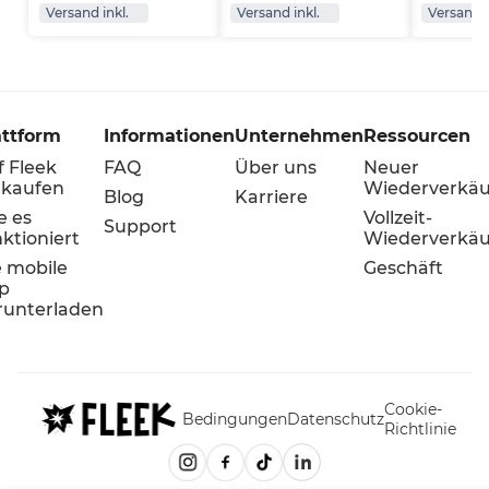
Versand inkl.
Versand inkl.
Versand i
attform
Informationen
Unternehmen
Ressourcen
f Fleek
FAQ
Über uns
Neuer
rkaufen
Wiederverkäu
Blog
Karriere
e es
Vollzeit-
Support
ktioniert
Wiederverkäu
e mobile
Geschäft
p
runterladen
Cookie-
Bedingungen
Datenschutz
Richtlinie