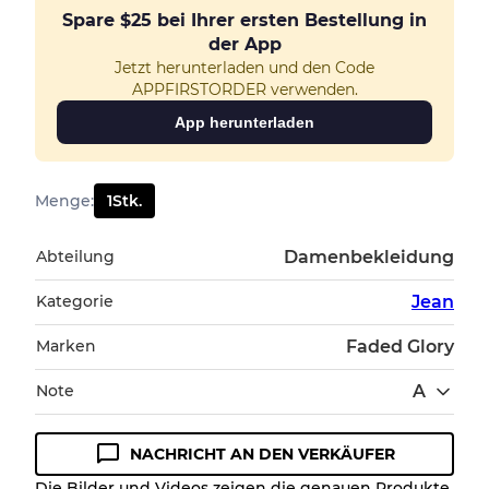
Spare
$25
bei Ihrer ersten Bestellung in
der App
Jetzt herunterladen und den Code
APPFIRSTORDER verwenden.
App herunterladen
Menge
:
1
Stk.
Abteilung
Damenbekleidung
Kategorie
Jean
Marken
Faded Glory
Note
A
NACHRICHT AN DEN VERKÄUFER
Zustandsrichtlinie
Die Bilder und Videos zeigen die genauen Produkte,