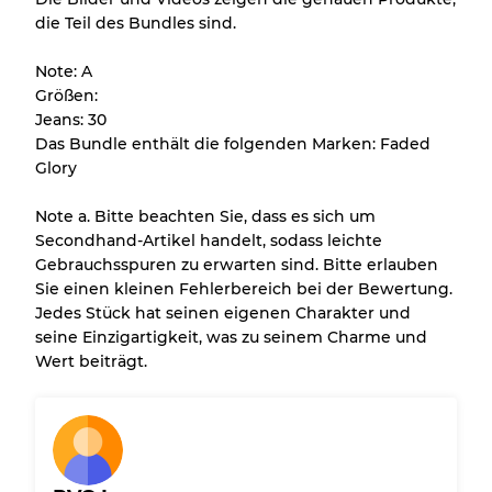
die Teil des Bundles sind.
Alle Produkte enthalten eine Qualitätsstufe,
damit Sie den Zustand und das Aussehen
Note: A
jedes Artikels vor dem Kauf nachvollziehen
Größen:
können.
Jeans: 30
Das Bundle enthält die folgenden Marken: Faded
Es gibt eine Fehlermarge von bis zu
10%
Glory
aufgrund des Großhandels
Note a. Bitte beachten Sie, dass es sich um
Secondhand-Artikel handelt, sodass leichte
Unser 3-Stufen-System
Gebrauchsspuren zu erwarten sind. Bitte erlauben
Sie einen kleinen Fehlerbereich bei der Bewertung.
Jedes Stück hat seinen eigenen Charakter und
Fast neu, leichte Abnutzung
Note A
seine Einzigartigkeit, was zu seinem Charme und
Wert beiträgt.
Leicht gebraucht
Note B
Sichtbare Abnutzung mit Flecken
Note C