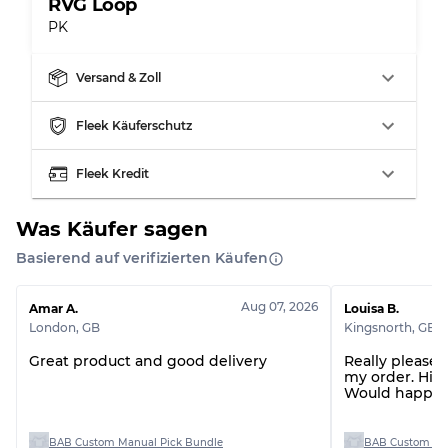
RVG Loop
PK
Aufteilung für gemischte Ratios
Versand & Zoll
Note AB
70% A, 30% B
Fleek Käuferschutz
Note BC
60% B, 40% C
Note ABC
30% A, 40% B, 30% C
Fleek Kredit
Was Käufer sagen
Basierend auf verifizierten Käufen
Aug 07, 2026
Amar A.
Louisa B.
London
,
GB
Kingsnorth
,
GB
Great product and good delivery
Really pleased
my order. Hig
Would happily
BAB Custom Manual Pick Bundle
BAB Custom Man