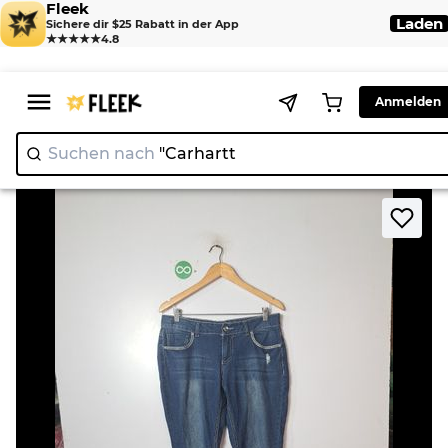
Fleek
Laden
Sichere dir $25 Rabatt in der App
★★★★★
4.8
Anmelden
Suchen nach
"Car
>
>
Home
Jean
Faded Glory Women's Bootcut Jeans