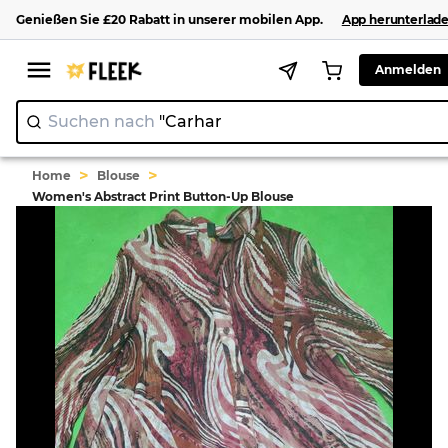
Genießen Sie
£20
Rabatt
in unserer
mobilen App
.
App herunterlad
Anmelden
Suchen nach
"C
>
>
Home
Blouse
Women's Abstract Print Button-Up Blouse