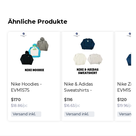
Ähnliche Produkte
Nike Hoodies - 
Nike & Adidas 
Nike Zip
EVM1575
Sweatshirts - 
EVM156
EVM1576
$
170
$
116
$
120
$
18.86
/pc
$
16.63
/pc
$
19.96
/pc
Versand inkl.
Versand inkl.
Versand i