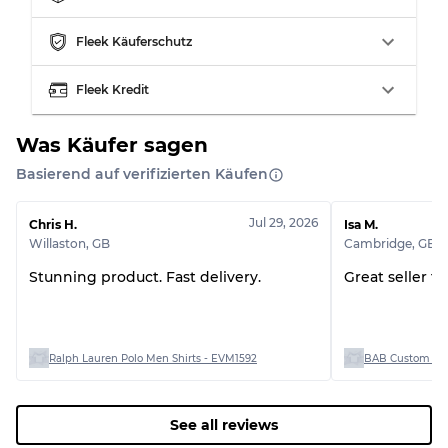
Fleek Käuferschutz
Fleek Kredit
Was Käufer sagen
Basierend auf verifizierten Käufen
Jul 29, 2026
Chris H.
Isa M.
Willaston
,
GB
Cambridge
,
GB
Stunning product. Fast delivery.
Great seller t
Ralph Lauren Polo Men Shirts - EVM1592
BAB Custom Man
See all reviews