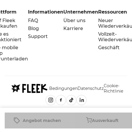
attform
Informationen
Unternehmen
Ressourcen
f Fleek
FAQ
Über uns
Neuer
rkaufen
Wiederverkäu
Blog
Karriere
e es
Vollzeit-
Support
ktioniert
Wiederverkäu
e mobile
Geschäft
p
runterladen
Cookie-
Bedingungen
Datenschutz
Richtlinie
Angebot machen
Ausverkauft