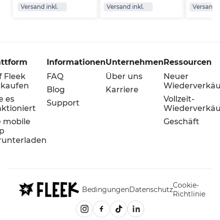
Versand inkl.
Versand inkl.
Versand i
attform
Informationen
Unternehmen
Ressourcen
f Fleek
FAQ
Über uns
Neuer
rkaufen
Wiederverkäu
Blog
Karriere
e es
Vollzeit-
Support
ktioniert
Wiederverkäu
e mobile
Geschäft
p
runterladen
Cookie-
Bedingungen
Datenschutz
Richtlinie