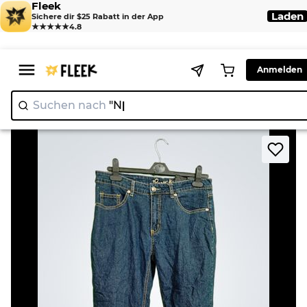
Fleek
Laden
Sichere dir $25 Rabatt in der App
★★★★★
4.8
Anmelden
Suchen nach
"Nike"
>
>
Home
Jean
JP Collection Women's Jeans