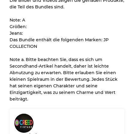
Die Bilder und Videos zeigen die genauen Produkte,
die Teil des Bundles sind.
Alle Produkte enthalten eine Qualitätsstufe,
damit Sie den Zustand und das Aussehen
Note: A
jedes Artikels vor dem Kauf nachvollziehen
Größen:
können.
Jeans:
Das Bundle enthält die folgenden Marken: JP
Es gibt eine Fehlermarge von bis zu
10%
COLLECTION
aufgrund des Großhandels
Note a. Bitte beachten Sie, dass es sich um
Secondhand-Artikel handelt, daher ist leichte
Unser 3-Stufen-System
Abnutzung zu erwarten. Bitte erlauben Sie einen
kleinen Spielraum in der Bewertung. Jedes Stück
hat seinen eigenen Charakter und seine
Fast neu, leichte Abnutzung
Note A
Einzigartigkeit, was zu seinem Charme und Wert
beiträgt.
Leicht gebraucht
Note B
Sichtbare Abnutzung mit Flecken
Note C