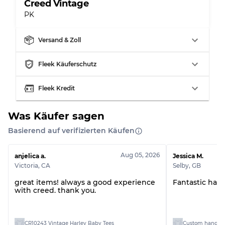
Creed Vintage
PK
Aufteilung für gemischte Ratios
Versand & Zoll
Note AB
70% A, 30% B
Fleek Käuferschutz
Note BC
60% B, 40% C
Note ABC
30% A, 40% B, 30% C
Fleek Kredit
Was Käufer sagen
Basierend auf verifizierten Käufen
Aug 05, 2026
anjelica a.
Jessica M.
Victoria
,
CA
Selby
,
GB
great items! always a good experience
Fantastic han
with creed. thank you.
CR10243 Vintage Harley Baby Tees
Custom handpick