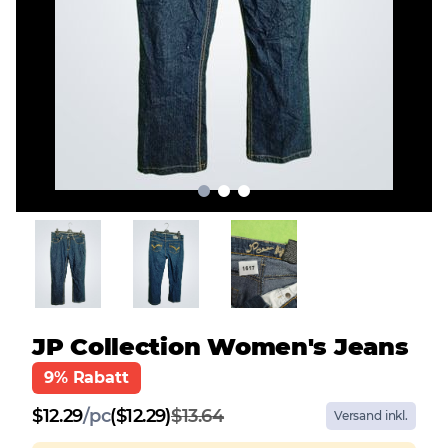
JP Collection Women's Jeans
9% Rabatt
$
12.29
/
pc
($12.29)
$13.64
Versand inkl.