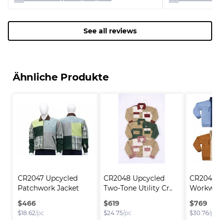
See all reviews
Ähnliche Produkte
CR2047 Upcycled 
CR2048 Upcycled 
CR2049 
Patchwork Jacket
Two-Tone Utility Cr..
Workwea
$
466
$
619
$
769
$
18.62
/pc
$
24.75
/pc
$
30.76
/pc