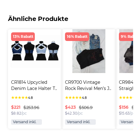
Ähnliche Produkte
13% Rabatt
16% Rabatt
9% Rabat
CR1814 Upcycled 
CR9700 Vintage 
CR9848 Y
Denim Lace Halter T..
Rock Revival Men’s J..
Straight
★
★
★
★
★
★
★
★
★
★
★
★
★
★
★
4.8
4.8
4
$
221
$
423
$
156
$253.96
$506.9
$17
$
8.82
/pc
$
42.30
/pc
$
15.63
/pc
Versand inkl.
Versand inkl.
Versand i