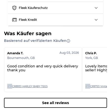
Sichtbare Abnutzung mit Flecken
Note C
Fleek Käuferschutz
Fleek Kredit
Was Käufer sagen
Aufteilung für gemischte Ratios
Basierend auf verifizierten Käufen
Note AB
70% A, 30% B
Note BC
60% B, 40% C
Aug 03, 2026
Amanda T.
Chris P.
Note ABC
30% A, 40% B, 30% C
Bournemouth
,
GB
York
,
GB
Good condition and very quick delivery
Lovely items! 
thank you
seller! Highl
CR8933 HARLEY BABY TEES
CR9753 Vintage 
See all reviews