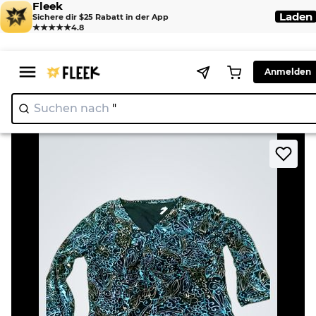
Fleek
Laden
Sichere dir $25 Rabatt in der App
★★★★★
4.8
Anmelden
Suchen nach
"N
>
>
Home
Blouse
Long sleeve printed top