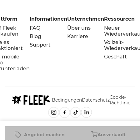
attform
Informationen
Unternehmen
Ressourcen
f Fleek
FAQ
Über uns
Neuer
rkaufen
Wiederverkäu
Blog
Karriere
e es
Vollzeit-
Support
ktioniert
Wiederverkäu
e mobile
Geschäft
p
runterladen
Cookie-
Bedingungen
Datenschutz
Richtlinie
Angebot machen
Ausverkauft