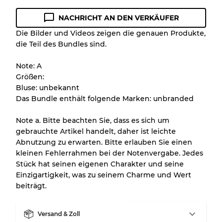
NACHRICHT AN DEN VERKÄUFER
Zustandsrichtlinie
Die Bilder und Videos zeigen die genauen Produkte,
die Teil des Bundles sind.
Alle Produkte enthalten eine Qualitätsstufe,
damit Sie den Zustand und das Aussehen
Note: A
jedes Artikels vor dem Kauf nachvollziehen
Größen:
können.
Bluse: unbekannt
Das Bundle enthält folgende Marken: unbranded
Es gibt eine Fehlermarge von bis zu
10%
aufgrund des Großhandels
Note a. Bitte beachten Sie, dass es sich um
gebrauchte Artikel handelt, daher ist leichte
Abnutzung zu erwarten. Bitte erlauben Sie einen
Unser 3-Stufen-System
kleinen Fehlerrahmen bei der Notenvergabe. Jedes
Stück hat seinen eigenen Charakter und seine
Einzigartigkeit, was zu seinem Charme und Wert
Fast neu, leichte Abnutzung
Note A
beiträgt.
Leicht gebraucht
Note B
Versand & Zoll