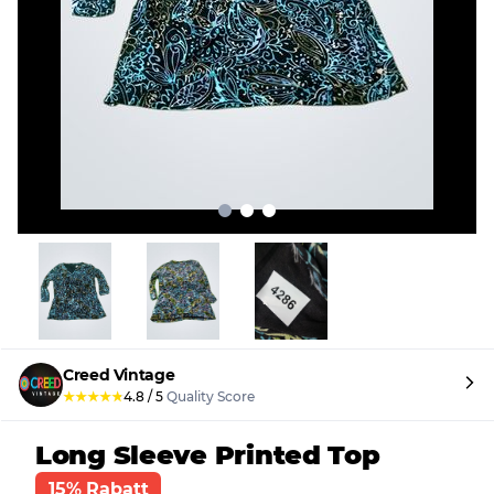
Creed Vintage
★
★
★
★
★
4.8
/
5
Quality Score
Long Sleeve Printed Top
15% Rabatt