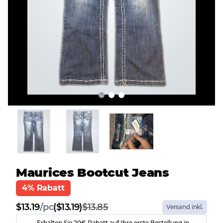
Maurices Bootcut Jeans
4% Rabatt
$
13.19
/
pc
($13.19)
$13.85
Versand inkl.
Erhalten Sie 20€ Rabatt auf Ihre erste Bestellung in