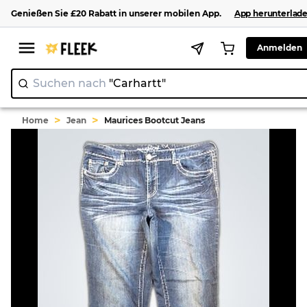
Genießen Sie
£20
Rabatt
in unserer
mobilen App
.
App herunterlad
Anmelden
Suchen nach
"Carhar
|
>
>
Home
Jean
Maurices Bootcut Jeans