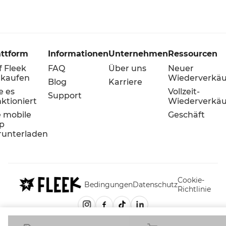
attform
Informationen
Unternehmen
Ressourcen
f Fleek
FAQ
Über uns
Neuer
rkaufen
Wiederverkäu
Blog
Karriere
e es
Vollzeit-
Support
ktioniert
Wiederverkäu
e mobile
Geschäft
p
runterladen
Cookie-
Bedingungen
Datenschutz
Richtlinie