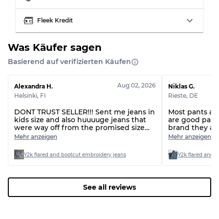
Fleek Kredit
Was Käufer sagen
Basierend auf verifizierten Käufen
Aug 02, 2026
Alexandra H.
Niklas G.
Helsinki
,
FI
Rieste
,
DE
DONT TRUST SELLER!!! Sent me jeans in
Most pants are 
kids size and also huuuuge jeans that
are good pants
were way off from the promised size
brand they ar
range. Also forgot a piece I handpicked.
that do not c
Mehr anzeigen
Mehr anzeigen
Seller has now been ignoring me for
several days, so doesn’t seem like the
Y2k flared and bootcut embroidery jeans
Y2k flared and 
first time this has happened…
See all reviews