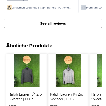
had a stain on out of 20
Lululemon Leggings & Capri Bundle | Authentic Stock | Mixed Sizes (AB Grade)
Premium Levi’s
See all reviews
Ähnliche Produkte
Ralph Lauren 1/4 Zip 
Ralph Lauren 1/4 Zip 
Ralph Lau
Sweater | FO-2..
Sweater | FO-2..
Sweater |