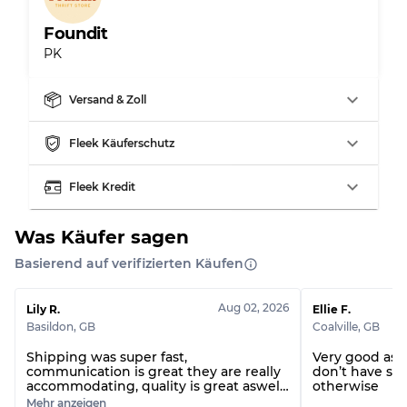
Foundit
PK
Aufteilung für gemischte Ratios
Versand & Zoll
Note AB
70% A, 30% B
Fleek Käuferschutz
Note BC
60% B, 40% C
Note ABC
30% A, 40% B, 30% C
Fleek Kredit
Was Käufer sagen
Basierend auf verifizierten Käufen
Aug 02, 2026
Lily R.
Ellie F.
Basildon
,
GB
Coalville
,
GB
Shipping was super fast,
Very good as 
communication is great they are really
don’t have si
accommodating, quality is great aswell
otherwise
I bought AB graded and only one item
Mehr anzeigen