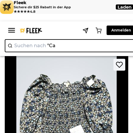
Fleek
Laden
Sichere dir $25 Rabatt in der App
★★★★★
4.8
Anmelden
Suchen nach
|
>
>
Home
Blouse
Max Studio Floral Smocked Peplum Top