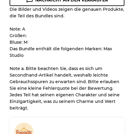
NACHRICHT AN DEN VERKÄUFER
Zustandsrichtlinie
Die Bilder und Videos zeigen die genauen Produkte,
die Teil des Bundles sind.
Alle Produkte enthalten eine Qualitätsstufe,
damit Sie den Zustand und das Aussehen
Note: A
jedes Artikels vor dem Kauf nachvollziehen
Größen:
können.
Bluse: M
Das Bundle enthält die folgenden Marken: Max
Es gibt eine Fehlermarge von bis zu
10%
Studio
aufgrund des Großhandels
Note a. Bitte beachten Sie, dass es sich um
Secondhand-Artikel handelt, weshalb leichte
Unser 3-Stufen-System
Gebrauchsspuren zu erwarten sind. Bitte erlauben
Sie eine kleine Fehlerquote bei der Bewertung.
Jedes Teil hat seinen eigenen Charakter und seine
Fast neu, leichte Abnutzung
Note A
Einzigartigkeit, was zu seinem Charme und Wert
beiträgt.
Leicht gebraucht
Note B
Sichtbare Abnutzung mit Flecken
Note C