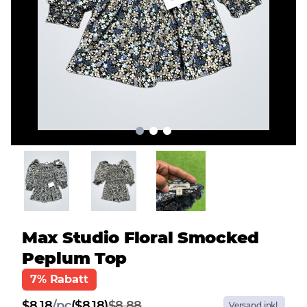
Max Studio Floral Smocked
Peplum Top
7% Rabatt
$
8.18
/
pc
($8.18)
$8.88
Versand inkl.