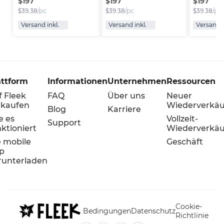
$
197
$
197
$
197
$
39.38
/pc
$
39.38
/pc
$
39.38
/pc
Versand inkl.
Versand inkl.
Versand i
attform
Informationen
Unternehmen
Ressourcen
f Fleek
FAQ
Über uns
Neuer
rkaufen
Wiederverkäu
Blog
Karriere
e es
Vollzeit-
Support
ktioniert
Wiederverkäu
e mobile
Geschäft
p
runterladen
Cookie-
Bedingungen
Datenschutz
Richtlinie