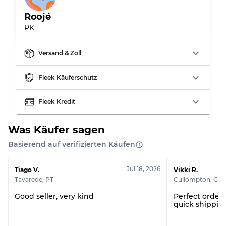
Sichtbare Abnutzung mit Flecken
Note C
Roojé
PK
Versand & Zoll
Aufteilung für gemischte Ratios
Fleek Käuferschutz
Note AB
70% A, 30% B
Note BC
60% B, 40% C
Fleek Kredit
Note ABC
30% A, 40% B, 30% C
Was Käufer sagen
Basierend auf verifizierten Käufen
Jul 18, 2026
Tiago V.
Vikki R.
Tavarede
,
PT
Cullompton
,
GB
Good seller, very kind
Perfect order!
quick shipping