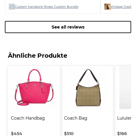
Custom handpick Shoes Custom Bundle
Vintage Cowboy
See all reviews
Ähnliche Produkte
Coach Handbag
Coach Bag
Lululem
$
454
$
510
$
166