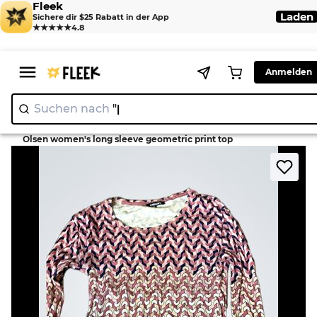
Fleek
Laden
Sichere dir $25 Rabatt in der App
★★★★★
4.8
Anmelden
Suchen nach
"Nike"
|
>
>
Home
Shirt
Olsen women's long sleeve geometric print top