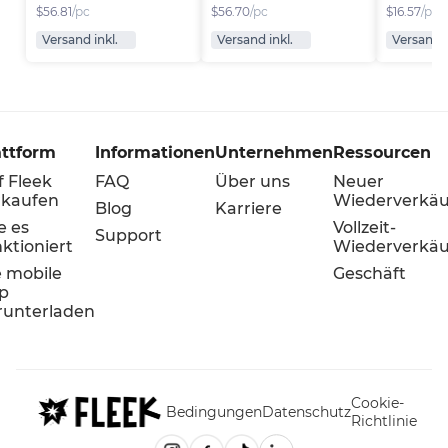
$
56.81
/pc
$
56.70
/pc
$
16.57
/pc
Versand inkl.
Versand inkl.
Versand i
attform
Informationen
Unternehmen
Ressourcen
f Fleek
FAQ
Über uns
Neuer
rkaufen
Wiederverkäu
Blog
Karriere
e es
Vollzeit-
Support
ktioniert
Wiederverkäu
e mobile
Geschäft
p
runterladen
Cookie-
Bedingungen
Datenschutz
Richtlinie