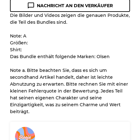
NACHRICHT AN DEN VERKÄUFER
Zustandsrichtlinie
Die Bilder und Videos zeigen die genauen Produkte,
die Teil des Bundles sind.
Alle Produkte enthalten eine Qualitätsstufe,
damit Sie den Zustand und das Aussehen
Note: A
jedes Artikels vor dem Kauf nachvollziehen
Größen:
können.
Shirt:
Das Bundle enthält folgende Marken: Olsen
Es gibt eine Fehlermarge von bis zu
10%
aufgrund des Großhandels
Note a. Bitte beachten Sie, dass es sich um
secondhand Artikel handelt, daher ist leichte
Abnutzung zu erwarten. Bitte rechnen Sie mit einer
Unser 3-Stufen-System
kleinen Fehlerquote in der Bewertung. Jedes Teil
hat seinen eigenen Charakter und seine
Einzigartigkeit, was zu seinem Charme und Wert
Fast neu, leichte Abnutzung
Note A
beiträgt.
Leicht gebraucht
Note B