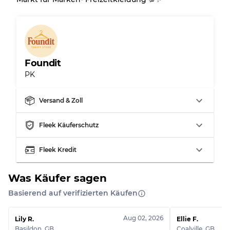
Foundit
PK
Versand & Zoll
Fleek Käuferschutz
Fleek Kredit
Was Käufer sagen
Basierend auf verifizierten Käufen
Aug 02, 2026
Lily R.
Ellie F.
Basildon
,
GB
Coalville
,
GB