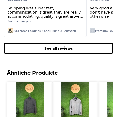
Shipping was super fast,
Very good as 
communication is great they are really
don’t have si
accommodating, quality is great aswell
otherwise
I bought AB graded and only one item
Mehr anzeigen
had a stain on out of 20
Lululemon Leggings & Capri Bundle | Authentic Stock | Mixed Sizes (AB Grade)
Premium Levi’s
See all reviews
Ähnliche Produkte