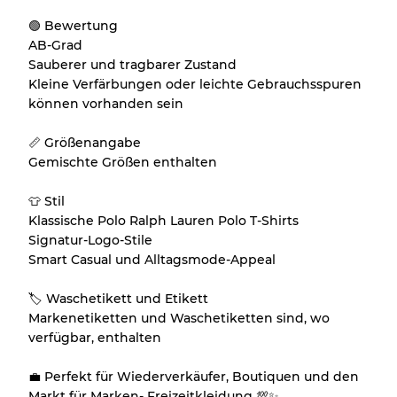
🟢 Bewertung
Fast neu, leichte Abnutzung
Note A
AB-Grad
Sauberer und tragbarer Zustand
Leicht gebraucht
Note B
Kleine Verfärbungen oder leichte Gebrauchsspuren
können vorhanden sein
Sichtbare Abnutzung mit Flecken
Note C
📏 Größenangabe
Gemischte Größen enthalten
👕 Stil
Klassische Polo Ralph Lauren Polo T-Shirts
Aufteilung für gemischte Ratios
Signatur-Logo-Stile
Smart Casual und Alltagsmode-Appeal
Note AB
70% A, 30% B
Note BC
60% B, 40% C
🏷 Waschetikett und Etikett
Note ABC
30% A, 40% B, 30% C
Markenetiketten und Waschetiketten sind, wo
verfügbar, enthalten
💼 Perfekt für Wiederverkäufer, Boutiquen und den
Markt für Marken- Freizeitkleidung 💯✨