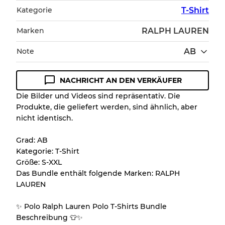
Kategorie
T-Shirt
Marken
RALPH LAUREN
Note
AB
NACHRICHT AN DEN VERKÄUFER
Zustandsrichtlinie
Die Bilder und Videos sind repräsentativ. Die
Produkte, die geliefert werden, sind ähnlich, aber
Alle Produkte enthalten eine Qualitätsstufe,
nicht identisch.
damit Sie den Zustand und das Aussehen
jedes Artikels vor dem Kauf nachvollziehen
Grad: AB
können.
Kategorie: T-Shirt
Größe: S-XXL
Es gibt eine Fehlermarge von bis zu
10%
Das Bundle enthält folgende Marken: RALPH
aufgrund des Großhandels
LAUREN
✨ Polo Ralph Lauren Polo T-Shirts Bundle
Unser 3-Stufen-System
Beschreibung 👕✨