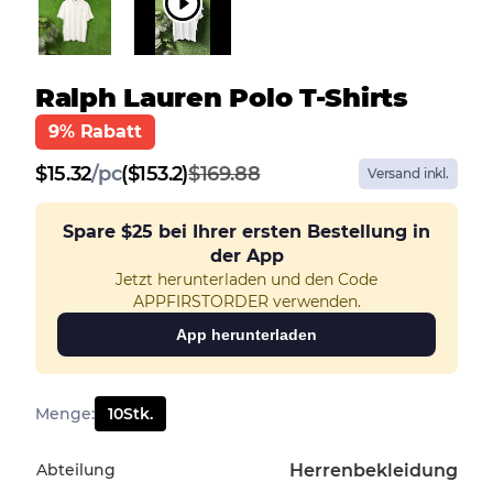
Ralph Lauren Polo T-Shirts
9% Rabatt
$
15.32
/
pc
($153.2)
$169.88
Versand inkl.
Spare
$25
bei Ihrer ersten Bestellung in
der App
Jetzt herunterladen und den Code
APPFIRSTORDER verwenden.
App herunterladen
Menge
:
10
Stk.
Abteilung
Herrenbekleidung