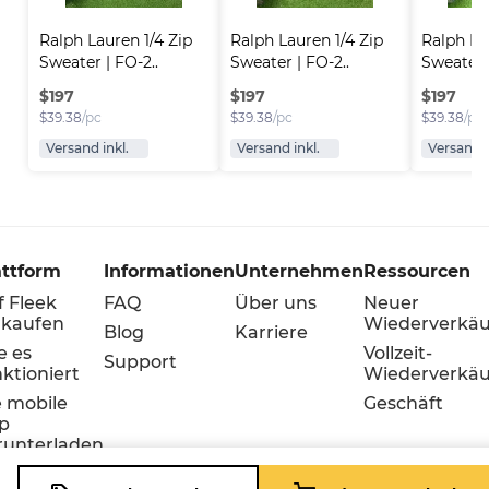
Ralph Lauren 1/4 Zip 
Ralph Lauren 1/4 Zip 
Ralph Lau
Sweater | FO-2..
Sweater | FO-2..
Sweater |
$
197
$
197
$
197
$
39.38
/pc
$
39.38
/pc
$
39.38
/pc
Versand inkl.
Versand inkl.
Versand i
attform
Informationen
Unternehmen
Ressourcen
f Fleek
FAQ
Über uns
Neuer
rkaufen
Wiederverkäu
Blog
Karriere
e es
Vollzeit-
Support
ktioniert
Wiederverkäu
e mobile
Geschäft
p
runterladen