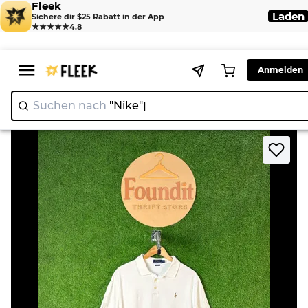
Fleek
Laden
Sichere dir $25 Rabatt in der App
★★★★★
4.8
Anmelden
Suchen nach
"Nike"
>
>
Home
T-Shirt
Ralph Lauren Polo T-Shirts