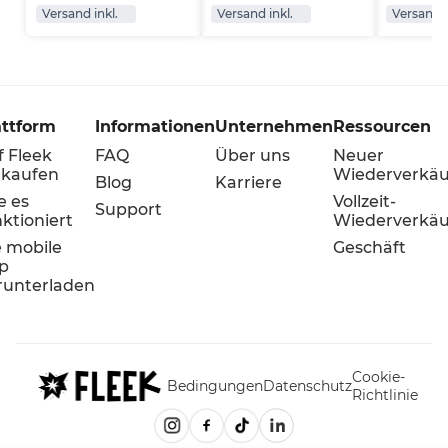
Versand inkl.
Versand inkl.
Versand i
attform
Informationen
Unternehmen
Ressourcen
f Fleek
FAQ
Über uns
Neuer
rkaufen
Wiederverkäu
Blog
Karriere
e es
Vollzeit-
Support
ktioniert
Wiederverkäu
e mobile
Geschäft
p
runterladen
Cookie-
Bedingungen
Datenschutz
Richtlinie