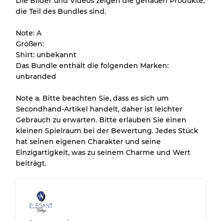
Die Bilder und Videos zeigen die genauen Produkte,
die Teil des Bundles sind.
Alle Produkte enthalten eine Qualitätsstufe,
damit Sie den Zustand und das Aussehen
Note: A
jedes Artikels vor dem Kauf nachvollziehen
Größen:
können.
Shirt: unbekannt
Das Bundle enthält die folgenden Marken:
Es gibt eine Fehlermarge von bis zu
10%
unbranded
aufgrund des Großhandels
Note a. Bitte beachten Sie, dass es sich um
Secondhand-Artikel handelt, daher ist leichter
Unser 3-Stufen-System
Gebrauch zu erwarten. Bitte erlauben Sie einen
kleinen Spielraum bei der Bewertung. Jedes Stück
hat seinen eigenen Charakter und seine
Fast neu, leichte Abnutzung
Note A
Einzigartigkeit, was zu seinem Charme und Wert
beiträgt.
Leicht gebraucht
Note B
Sichtbare Abnutzung mit Flecken
Note C