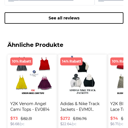
See all reviews
Ähnliche Produkte
10% Rabatt
14% Rabatt
10% Raba
Y2K Venom Angel 
Adidas & Nike Track 
Y2K Blus
Cami Tops - EV0814
Jackets - EVM01..
Lace Tri
$
73
$
272
$
74
$82.31
$316.76
$82
$
6.68
/pc
$
22.64
/pc
$
6.71
/pc