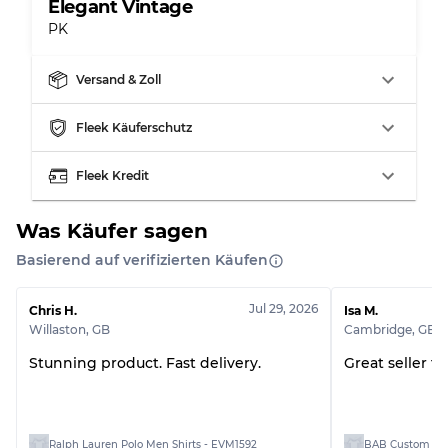
Elegant Vintage
PK
Aufteilung für gemischte Ratios
Versand & Zoll
Note AB
70% A, 30% B
Fleek Käuferschutz
Note BC
60% B, 40% C
Note ABC
30% A, 40% B, 30% C
Fleek Kredit
Was Käufer sagen
Basierend auf verifizierten Käufen
Jul 29, 2026
Chris H.
Isa M.
Willaston
,
GB
Cambridge
,
GB
Stunning product. Fast delivery.
Great seller t
Ralph Lauren Polo Men Shirts - EVM1592
BAB Custom Man