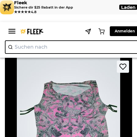
Fleek
Laden
Sichere dir $25 Rabatt in der App
★★★★★
4.8
Anmelden
Suchen nach
"Nik
>
>
Home
Shirt
Pink Paisley Print Tank Top