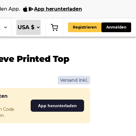
len App
.
App herunterladen
E
Registrieren
Anmelden
eve Printed Top
Versand inkl.
sten
App herunterladen
en Code
n.