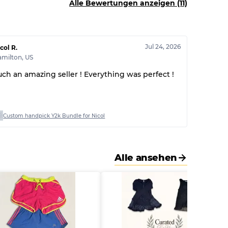
Alle Bewertungen anzeigen (11)
30% A, 40% B, 30% C
Jul 24, 2026
col R.
amilton
,
US
uch an amazing seller ! Everything was perfect !
Custom handpick Y2k Bundle for Nicol
Alle ansehen