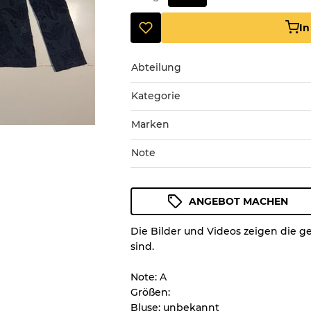
I
Abteilung
Kategorie
Marken
Note
ANGEBOT MACHEN
Zustandsrichtlinie
Die Bilder und Videos zeigen die g
Alle Produkte enthalten eine Q
sind.
Zustand und das Aussehen jed
nachvollziehen können.
Note: A
Größen:
Bluse: unbekannt
Es gibt eine Fehlermarge v