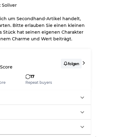
 Soliver
 sich um Secondhand-Artikel handelt,
rten. Bitte erlauben Sie einen kleinen
s Stück hat seinen eigenen Charakter
seinem Charme und Wert beiträgt.
zung
folgen
 Score
17
t Flecken
ore
Repeat buyers
Ratios
70% A, 30% B
60% B, 40% C