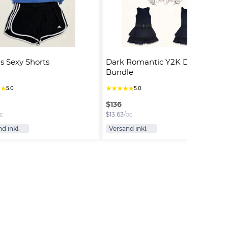
s Sexy Shorts
Dark Romantic Y2K Dress 
Bundle
★
★
★
★
★
★
★
5.0
5.0
$
136
c
$
13.63
/pc
d inkl.
Versand inkl.