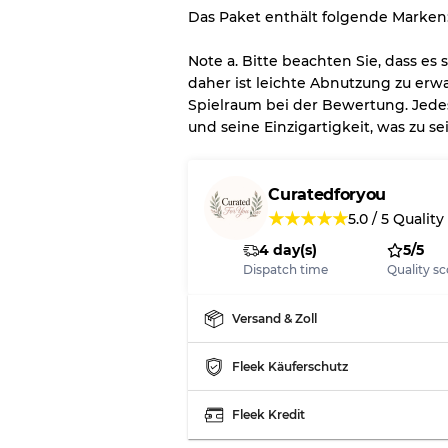
Das Paket enthält folgende Marken:
Großhandels
Note a. Bitte beachten Sie, dass es
daher ist leichte Abnutzung zu erwa
Unser 3-Stufen-System
Spielraum bei der Bewertung. Jede
und seine Einzigartigkeit, was zu 
Fast neu, leichte Abnut
Note A
Curatedforyou
Leicht gebraucht
Note B
★
★
★
★
★
5.0
/
5
Quality
4 day(s)
5/5
Sichtbare Abnutzung mi
Note C
Dispatch time
Quality sc
Versand & Zoll
Fleek Käuferschutz
Aufteilung für gemischte 
Note AB
Fleek Kredit
Note BC