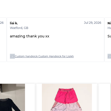
Note ABC
026
Jul 29, 2026
lisi k.
Ni
Watford
,
GB
H
amazing thank you xx
S
Custom handpick Custom Handpick for Lisikh