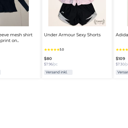
eeve mesh shirt 
Under Armour Sexy Shorts
Adida
print on..
★
★
★
★
★
★
★
★
5.0
$
80
$
109
$
7.96
/pc
$
7.30
/p
Versand inkl.
Versan