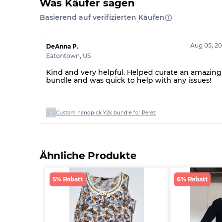
Was Käufer sagen
Basierend auf verifizierten Käufen
Aug 05, 2
DeAnna P.
Eatontown
,
US
Kind and very helpful. Helped curate an amazing
bundle and was quick to help with any issues!
Custom handpick Y2k bundle for Perez
Ähnliche Produkte
5% Rabatt
6% Rabatt