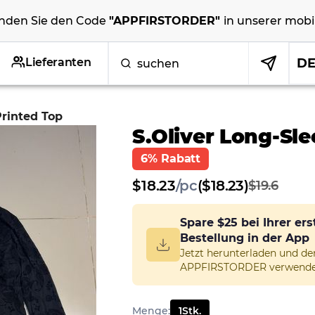
nden Sie den Code
"
APPFIRSTORDER
"
in unserer
mobi
Lieferanten
D
Printed Top
S.Oliver Long-Sle
6% Rabatt
$
18.23
/
pc
($18.23)
$19.6
Spare
$25
bei Ihrer er
Bestellung in der App
Jetzt herunterladen und d
APPFIRSTORDER verwende
Menge
:
1
Stk.