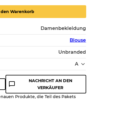
n den Warenkorb
Damenbekleidung
Blouse
Unbranded
A
NACHRICHT AN DEN
VERKÄUFER
enauen Produkte, die Teil des Pakets
ualitätsstufe, damit Sie den
es Artikels vor dem Kauf
on bis zu
10%
aufgrund des