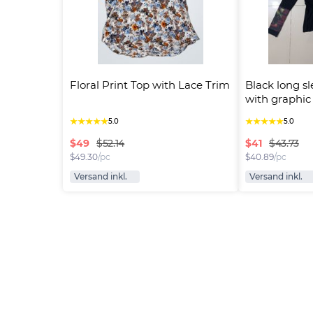
Floral Print Top with Lace Trim
Black long sl
with graphic 
★
★
★
★
★
★
★
★
★
★
5.0
5.0
$
49
$
41
$52.14
$43.73
$
49.30
/pc
$
40.89
/pc
Versand inkl.
Versand inkl.