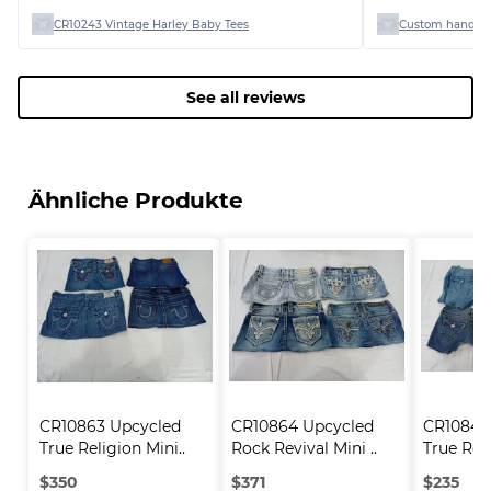
CR10243 Vintage Harley Baby Tees
Custom handpick
See all reviews
Ähnliche Produkte
CR10863 Upcycled 
CR10864 Upcycled 
CR10846
True Religion Mini..
Rock Revival Mini ..
True Reli
$
350
$
371
$
235