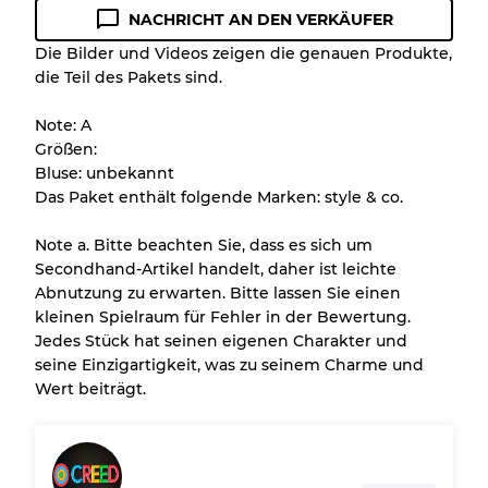
NACHRICHT AN DEN VERKÄUFER
Zustandsrichtlinie
Die Bilder und Videos zeigen die genauen Produkte,
die Teil des Pakets sind.
Alle Produkte enthalten eine Qualitätsstufe,
damit Sie den Zustand und das Aussehen
Note: A
jedes Artikels vor dem Kauf nachvollziehen
Größen:
können.
Bluse: unbekannt
Das Paket enthält folgende Marken: style & co.
Es gibt eine Fehlermarge von bis zu
10%
aufgrund des Großhandels
Note a. Bitte beachten Sie, dass es sich um
Secondhand-Artikel handelt, daher ist leichte
Abnutzung zu erwarten. Bitte lassen Sie einen
Unser 3-Stufen-System
kleinen Spielraum für Fehler in der Bewertung.
Jedes Stück hat seinen eigenen Charakter und
seine Einzigartigkeit, was zu seinem Charme und
Fast neu, leichte Abnutzung
Note A
Wert beiträgt.
Leicht gebraucht
Note B