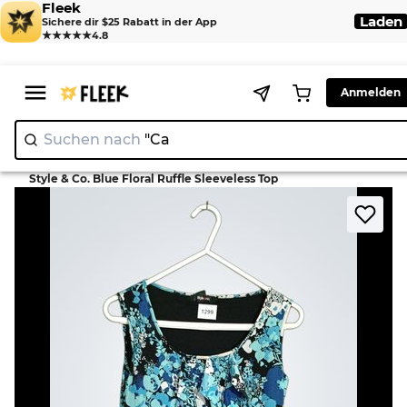
Fleek
Laden
Sichere dir $25 Rabatt in der App
★★★★★
4.8
Anmelden
Suchen nach
"
|
>
>
Home
Blouse
Style & Co. Blue Floral Ruffle Sleeveless Top