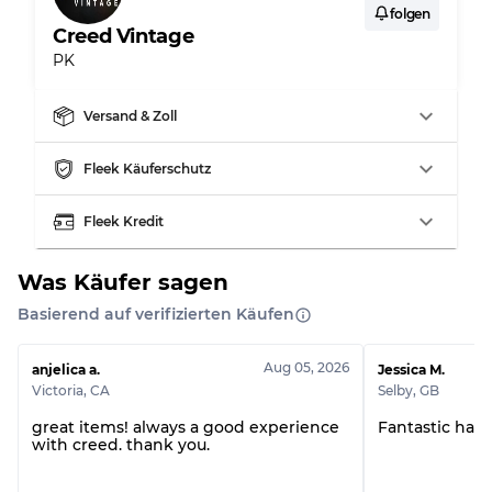
Sichtbare Abnutzung mit Flecken
Note C
folgen
Creed Vintage
PK
Versand & Zoll
Aufteilung für gemischte Ratios
Fleek Käuferschutz
Note AB
70% A, 30% B
Note BC
60% B, 40% C
Fleek Kredit
Note ABC
30% A, 40% B, 30% C
Was Käufer sagen
Basierend auf verifizierten Käufen
Aug 05, 2026
anjelica a.
Jessica M.
Victoria
,
CA
Selby
,
GB
great items! always a good experience
Fantastic han
with creed. thank you.