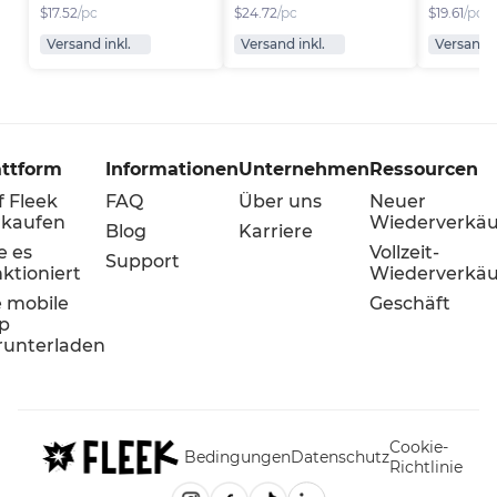
$
17.52
/pc
$
24.72
/pc
$
19.61
/pc
Versand inkl.
Versand inkl.
Versand i
attform
Informationen
Unternehmen
Ressourcen
f Fleek
FAQ
Über uns
Neuer
rkaufen
Wiederverkäu
Blog
Karriere
e es
Vollzeit-
Support
ktioniert
Wiederverkäu
e mobile
Geschäft
p
runterladen
Cookie-
Bedingungen
Datenschutz
Richtlinie