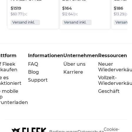
CROPPE..
$
1519
$
164
$
186
$
60.77
/pc
$
12.64
/pc
$
13.29
/pc
Versand inkl.
Versand inkl.
Versand i
attform
Informationen
Unternehmen
Ressourcen
f Fleek
FAQ
Über uns
Neuer
rkaufen
Wiederverkäu
Blog
Karriere
e es
Vollzeit-
Support
ktioniert
Wiederverkäu
e mobile
Geschäft
p
runterladen
Cookie-