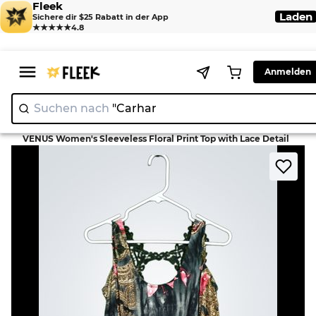
Fleek
Laden
Sichere dir $25 Rabatt in der App
★★★★★
4.8
Anmelden
Suchen nach
"Ca
>
>
Home
Tank top
VENUS Women's Sleeveless Floral Print Top with Lace Detail