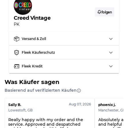
Sichtbare Abnutzung mit Flecken
Note C
folgen
Creed Vintage
PK
Versand & Zoll
Aufteilung für gemischte Ratios
Fleek Käuferschutz
Note AB
70% A, 30% B
Note BC
60% B, 40% C
Fleek Kredit
Note ABC
30% A, 40% B, 30% C
Was Käufer sagen
Basierend auf verifizierten Käufen
Aug 07, 2026
Sally B.
phoenix j.
Lowestoft
,
GB
Manchester
,
GB
Really happy with my order and the
Absolutely ama
service. Approved and despatched
and helpful a