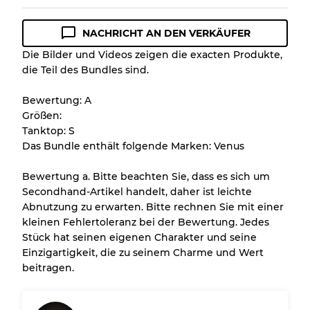
NACHRICHT AN DEN VERKÄUFER
Zustandsrichtlinie
Die Bilder und Videos zeigen die exacten Produkte,
die Teil des Bundles sind.
Alle Produkte enthalten eine Qualitätsstufe,
damit Sie den Zustand und das Aussehen
Bewertung: A
jedes Artikels vor dem Kauf nachvollziehen
Größen:
können.
Tanktop: S
Das Bundle enthält folgende Marken: Venus
Es gibt eine Fehlermarge von bis zu
10%
aufgrund des Großhandels
Bewertung a. Bitte beachten Sie, dass es sich um
Secondhand-Artikel handelt, daher ist leichte
Abnutzung zu erwarten. Bitte rechnen Sie mit einer
Unser 3-Stufen-System
kleinen Fehlertoleranz bei der Bewertung. Jedes
Stück hat seinen eigenen Charakter und seine
Einzigartigkeit, die zu seinem Charme und Wert
Fast neu, leichte Abnutzung
Note A
beitragen.
Leicht gebraucht
Note B