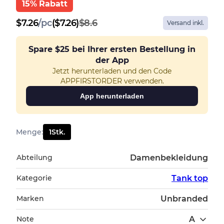
15% Rabatt
$
7.26
/
pc
($7.26)
$8.6
Versand inkl.
Spare
$25
bei Ihrer ersten Bestellung in
der App
Jetzt herunterladen und den Code
APPFIRSTORDER verwenden.
App herunterladen
Menge
:
1
Stk.
Abteilung
Damenbekleidung
Kategorie
Tank top
Marken
Unbranded
Note
A